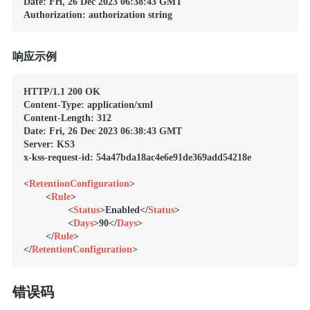
Date: Fri, 26 Dec 2023 06:38:43 GMT

Authorization: authorization string
响应示例
HTTP/1.1 200 OK 

Content-Type: application/xml 

Content-Length: 312 

Date: Fri, 26 Dec 2023 06:38:43 GMT

Server: KS3

x-kss-request-id: 54a47bda18ac4e6e91de369add54218e

<
RetentionConfiguration
>
<
Rule
>
<
Status
>
Enabled
</
Status
>
<
Days
>
90
</
Days
>
</
Rule
>
</
RetentionConfiguration
>
错误码