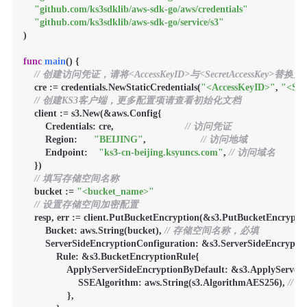
"github.com/ks3sdklib/aws-sdk-go/aws/credentials"
"github.com/ks3sdklib/aws-sdk-go/service/s3"
)

func
main
()
 {

// 创建访问凭证，请将<AccessKeyID>与<SecretAccessKey>替
    cre := credentials.NewStaticCredentials(
"<AccessKeyID>"
, 
"<Sec
// 创建KS3客户端，更多配置项请查看初始化文档
    client := s3.New(&aws.Config{

        Credentials: cre,                          
// 访问凭证
        Region:      
"BEIJING"
,                    
// 访问地域
        Endpoint:    
"ks3-cn-beijing.ksyuncs.com"
, 
// 访问域名
    })

// 填写存储空间名称
    bucket := 
"<bucket_name>"
// 设置存储空间加密配置
    resp, err := client.PutBucketEncryption(&s3.PutBucketEncryptio
        Bucket: aws.String(bucket), 
// 存储空间名称，必填
        ServerSideEncryptionConfiguration: &s3.ServerSideEncryptio
            Rule: &s3.BucketEncryptionRule{

                ApplyServerSideEncryptionByDefault: &s3.ApplyServer
                    SSEAlgorithm: aws.String(s3.AlgorithmAES256), 
//
                },
