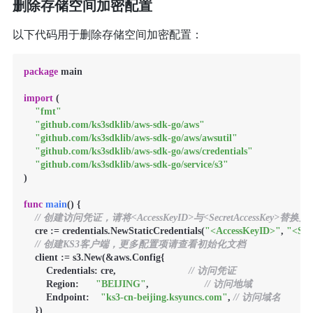
删除存储空间加密配置
以下代码用于删除存储空间加密配置：
package
 main

import
 (

"fmt"
"github.com/ks3sdklib/aws-sdk-go/aws"
"github.com/ks3sdklib/aws-sdk-go/aws/awsutil"
"github.com/ks3sdklib/aws-sdk-go/aws/credentials"
"github.com/ks3sdklib/aws-sdk-go/service/s3"
)

func
main
()
 {

// 创建访问凭证，请将<AccessKeyID>与<SecretAccessKey>替
    cre := credentials.NewStaticCredentials(
"<AccessKeyID>"
, 
"<Sec
// 创建KS3客户端，更多配置项请查看初始化文档
    client := s3.New(&aws.Config{

        Credentials: cre,                          
// 访问凭证
        Region:      
"BEIJING"
,                    
// 访问地域
        Endpoint:    
"ks3-cn-beijing.ksyuncs.com"
, 
// 访问域名
    })
