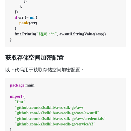
            },

        },

    })

if
 err != 
nil
 {

panic
(err)

    }

    fmt.Println(
"结果：\n"
, awsutil.StringValue(resp))

}
获取存储空间加密配置
以下代码用于获取存储空间加密配置：
package
 main

import
 (

"fmt"
"github.com/ks3sdklib/aws-sdk-go/aws"
"github.com/ks3sdklib/aws-sdk-go/aws/awsutil"
"github.com/ks3sdklib/aws-sdk-go/aws/credentials"
"github.com/ks3sdklib/aws-sdk-go/service/s3"
)
