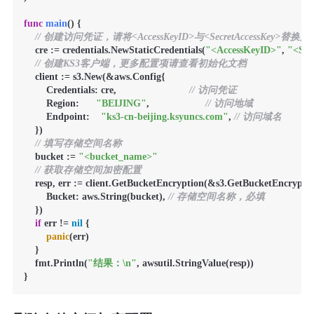
func
main
()
 {

// 创建访问凭证，请将<AccessKeyID>与<SecretAccessKey>替
    cre := credentials.NewStaticCredentials(
"<AccessKeyID>"
, 
"<Sec
// 创建KS3客户端，更多配置项请查看初始化文档
    client := s3.New(&aws.Config{

        Credentials: cre,                          
// 访问凭证
        Region:      
"BEIJING"
,                    
// 访问地域
        Endpoint:    
"ks3-cn-beijing.ksyuncs.com"
, 
// 访问域名
    })

// 填写存储空间名称
    bucket := 
"<bucket_name>"
// 获取存储空间加密配置
    resp, err := client.GetBucketEncryption(&s3.GetBucketEncryptio
        Bucket: aws.String(bucket), 
// 存储空间名称，必填
    })

if
 err != 
nil
 {

panic
(err)

    }

    fmt.Println(
"结果：\n"
, awsutil.StringValue(resp))

}