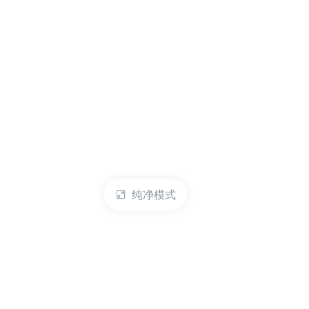
纯净模式
热门产品
账户管理
云服务器
管理控制台