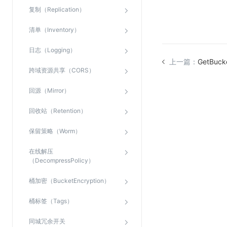
复制（Replication）
视频云服务
清单（Inventory）
云直播(KLS)
日志（Logging）
云转码(KET)
上一篇：
GetBucke
跨域资源共享（CORS）
边缘节点计算
回源（Mirror）
云安全
回收站（Retention）
金山云云防火墙
保留策略（Worm）
大模型应用防火墙
在线解压
渗透测试
（DecompressPolicy）
云堡垒机
桶加密（BucketEncryption）
高防IP(KAD)
桶标签（Tags）
DDoS原生高防
主机安全
同城冗余开关