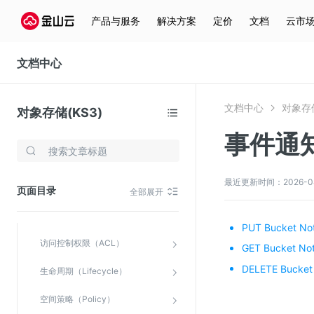
常用工具
产品与服务
解决方案
定价
文档
云市
API文档
文档中心
KS3 API概览
请求签名
文档中心
对象存储
对象存储(KS3)
公共HTTP头
事件通知（
存储与云分发
Service相关
文件存储KPFS
最近更新时间：2026-04-2
Bucket相关
页面目录
全部展开
CDN
基本操作
对象存储(KS3)
PUT Bucket Noti
访问控制权限（ACL）
云硬盘(EBS)
GET Bucket Noti
DELETE Bucket 
文件存储KFS
生命周期（Lifecycle）
全站加速
空间策略（Policy）
在线迁移服务