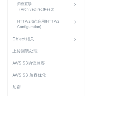
归档直读
（ArchiveDirectRead）
HTTP/2动态启用(HTTP/2
Configuration)
Object相关
上传回调处理
AWS S3协议兼容
AWS S3 兼容优化
加密
KS3计量
错误码
关于金山云
服务与支持
SDK
了解金山云
在线客服