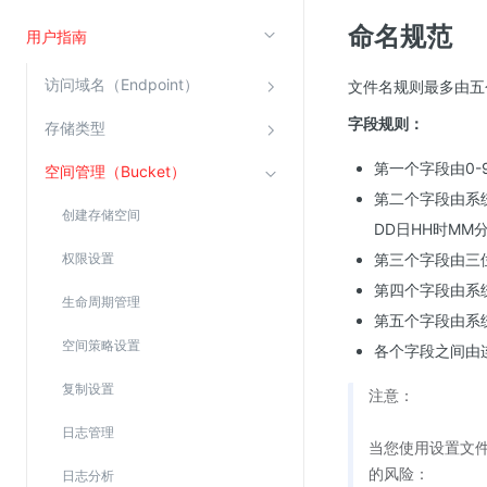
命名规范
云直播(KLS)
用户指南
云转码(KET)
访问域名（Endpoint）
文件名规则最多由五
边缘节点计算
字段规则：
存储类型
云安全
第一个字段由0-
空间管理（Bucket）
金山云云防火墙
第二个字段由系统根
创建存储空间
DD日HH时MM
大模型应用防火墙
权限设置
第三个字段由三
渗透测试
第四个字段由系
云堡垒机
生命周期管理
第五个字段由系统
高防IP(KAD)
空间策略设置
各个字段之间由连
DDoS原生高防
复制设置
注意：
主机安全
日志管理
Web应用防火墙(WAF)
当您使用设置文
的风险：
密钥管理服务
日志分析