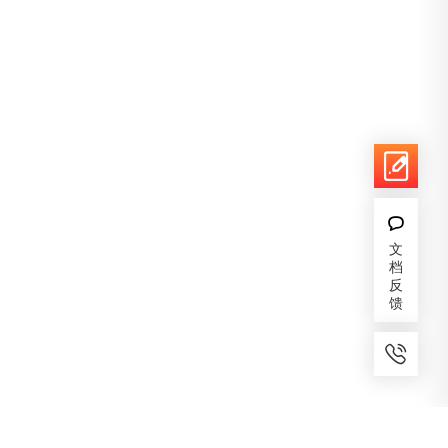
文
档
反
馈