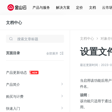
产品与服务
解决方案
定价
文档
云市
文档中心
对象存储(KS3)
文档中心
对象存储
存储与云分发
设置文
文件存储KPFS
页面目录
全部展开
CDN
对象存储(KS3)
最近更新时间：2023-01-1
产品更新动态
云硬盘(EBS)
当启用该功能后用户
文件存储KFS
产品简介
件名。
全站加速
说明
：
购买与计费
在线迁移服务
该功能只适用于通过
用。
快速入门
视频云服务