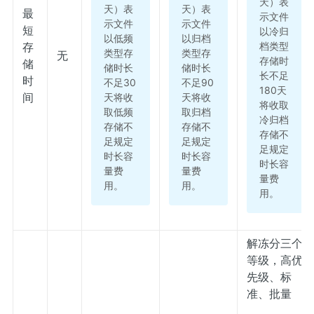
天）表
天）表
天）表
最
示文件
示文件
示文件
短
以冷归
以低频
以归档
档类型
存
类型存
类型存
无
存储时
储
储时长
储时长
长不足
时
不足30
不足90
180天
间
天将收
天将收
将收取
取低频
取归档
冷归档
存储不
存储不
存储不
足规定
足规定
足规定
时长容
时长容
时长容
量费
量费
量费
用。
用。
用。
解冻分三个
等级，高优
先级、标
准、批量