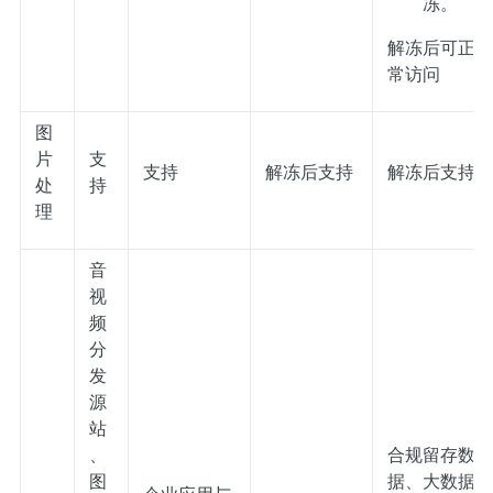
冻。
解冻后可正
常访问
图
片
支
支持
解冻后支持
解冻后支持
处
持
理
音
视
频
分
发
源
站
、
合规留存数
图
据、大数据