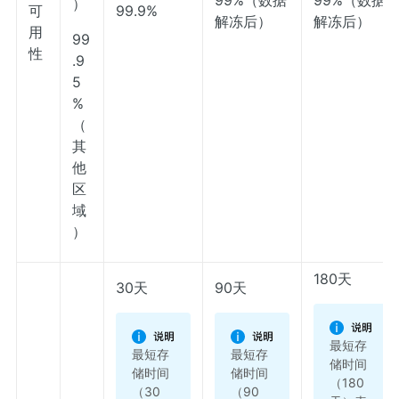
99%（数据
99%（数据
）
可
99.9%
解冻后）
解冻后）
用
99
性
.9
5
%
（
其
他
区
域
）
180天
30天
90天
最短存
最短存
最短存
储时间
储时间
储时间
（180
（30
（90