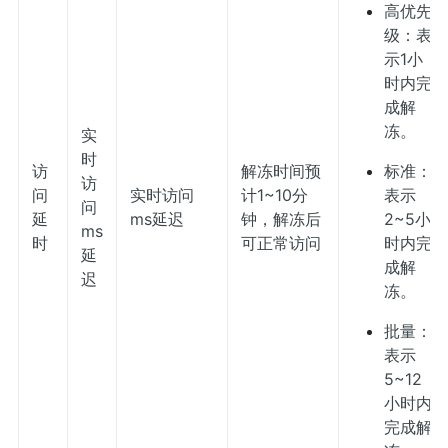
高优先
级：表
示1小
时内完
成解
冻。
实
时
访
解冻时间预
标准：
访
问
实时访问
计1~10分
表示
问
延
ms延迟
钟，解冻后
2~5小
ms
时
可正常访问
时内完
延
成解
迟
冻。
批量：
表示
5~12
小时内
完成解