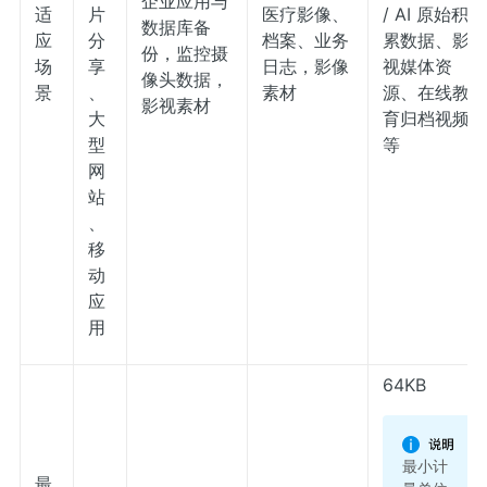
企业应用与
适
片
医疗影像、
/ AI 原始积
数据库备
应
分
档案、业务
累数据、影
份，监控摄
场
享
日志，影像
视媒体资
像头数据，
景
、
素材
源、在线教
影视素材
大
育归档视频
型
等
网
站
、
移
动
应
用
64KB
最小计
最