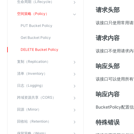
生命周期（Lifecycle）
SSL证书管理
请求头部
空间策略（Policy）
云安全中心
该接口只使用常用请
应急响应
PUT Bucket Policy
请求内容
Get Bucket Policy
合规性
DELETE Bucket Policy
该接口不使用请求内
资质认证
欧盟数据保护条例（GDPR）
复制（Replication）
响应头部
清单（Inventory）
该接口可以使用所有
日志（Logging）
响应内容
跨域资源共享（CORS）
BucketPolicy
回源（Mirror）
特殊错误
回收站（Retention）
保留策略（Worm）