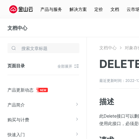
产品与服务
解决方案
定价
文档
云市
文档中心
对象存储(KS3)
文档中心
对象存储
存储与云分发
DELETE
文件存储KPFS
页面目录
全部展开
CDN
对象存储(KS3)
最近更新时间：2022-12-3
产品更新动态
云硬盘(EBS)
描述
文件存储KFS
产品简介
全站加速
此Delete接口可以删除
购买与计费
在线迁移服务
使用此接口，必须是Buc
快速入门
视频云服务