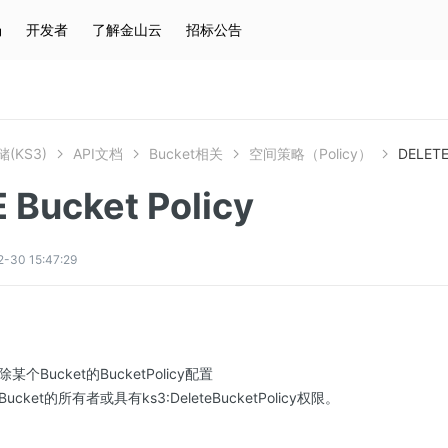
场
开发者
了解金山云
招标公告
热门搜索
云服务器
弹性IP
对象存储
IAM
(KS3)
API文档
Bucket相关
空间策略（Policy）
DELETE
 Bucket Policy
0 15:47:29
某个Bucket的BucketPolicy配置
ket的所有者或具有ks3:DeleteBucketPolicy权限。