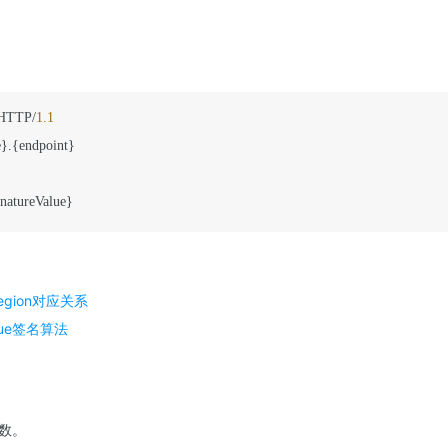
 HTTP/
1.1
}.{endpoint}

Region对应关系
alue签名算法
数。