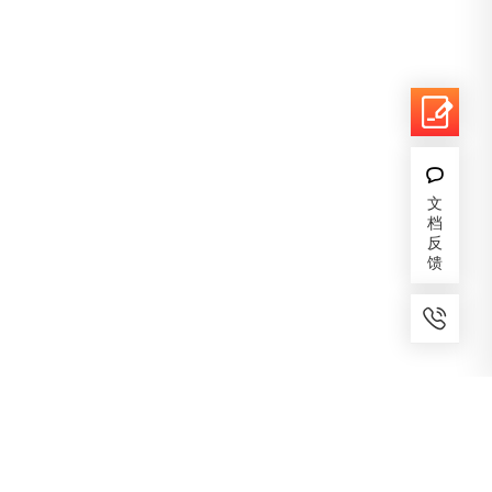
文
档
反
馈
7x24小时服务
免费备案