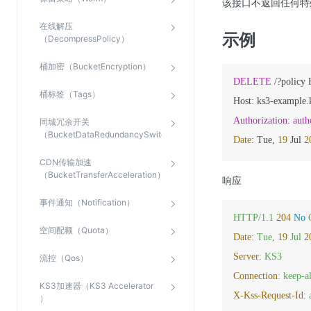
该接口不返回任何特
在线解压
示例
（DecompressPolicy）
桶加密（BucketEncryption）
DELETE
/
?policy
桶标签（Tags）
Host: ks3
-
example.
Authorization
: 
auth
同城冗余开关
（BucketDataRedundancySwitch）
Date
: Tue, 
19
 Jul 
2
CDN传输加速
（BucketTransferAcceleration）
响应
事件通知（Notification）
HTTP/1.1
204
No
空间配额（Quota）
Date:
Tue,
19
Jul
2
Server:
KS3
流控（Qos）
Connection:
keep-a
KS3加速器（KS3 Accelerator
X-Kss-Request-Id:
）