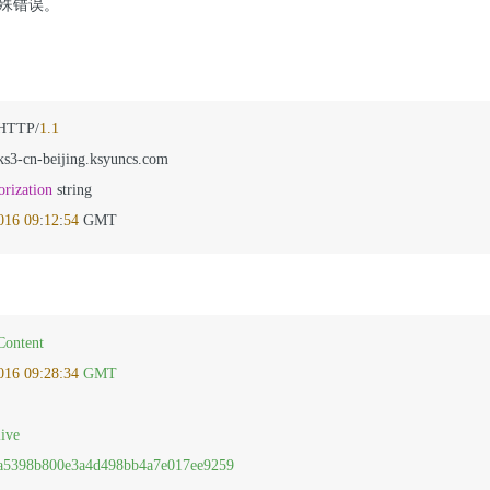
殊错误。
 HTTP
/
1.1
ks3
-
cn
-
orization
016
09
:
12
:
54
Content
016 09:28:34 
GMT
live
a5398b800e3a4d498bb4a7e017ee9259