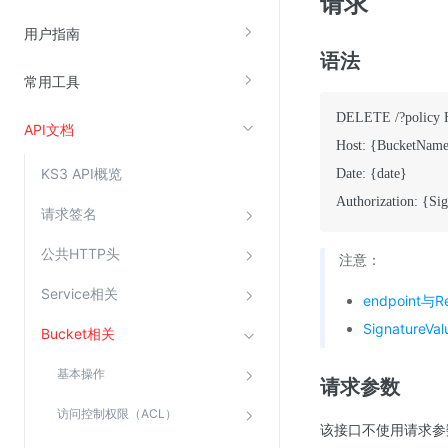
请求
云直播(KLS)
用户指南
语法
云转码(KET)
常用工具
边缘节点计算
DELETE /?policy
API文档
云安全
Host: {BucketName
KS3 API概览
Date: {date}

金山云云防火墙
大模型应用防火墙
请求签名
渗透测试
公共HTTP头
注意：
云堡垒机
Service相关
endpoint与
高防IP(KAD)
SignatureV
Bucket相关
DDoS原生高防
主机安全
基本操作
请求参数
Web应用防火墙(WAF)
访问控制权限（ACL）
该接口不使用请求参
密钥管理服务