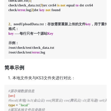
check/abc.txt|
1
|

check/check_data.txt|
3
|src crc64 
is
not
 equal 
to
 dst crc64

check/
error
.log|
2
|dst 
key
not
 found

2
、needUploadData.txt：存放需要重新上传的文件
key
，用于重传

key
 ----每行只有一个源站
Key
示例：

/root/check/test/check_data.txt

/root/check/test/
error
.log
简单示例
本地文件夹与KS3文件夹进行对比：
#源存储数据信息
[src]
#local(本地) ks3(金山云) oss(阿里云) cos(腾讯云) s3(亚马逊) url(
type
 = 
"local"
#填写本地文件目录路径