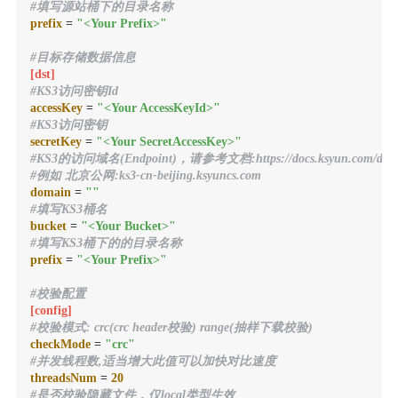
#填写源站桶下的目录名称
prefix
 = 
"<Your Prefix>"
#目标存储数据信息
[dst]
#KS3访问密钥Id
accessKey
 = 
"<Your AccessKeyId>"
#KS3访问密钥
secretKey
 = 
"<Your SecretAccessKey>"
#KS3的访问域名(Endpoint)，请参考文档:https://docs.ksyun.com/docu
#例如 北京公网:ks3-cn-beijing.ksyuncs.com
domain
 = 
""
#填写KS3桶名
bucket
 = 
"<Your Bucket>"
#填写KS3桶下的的目录名称
prefix
 = 
"<Your Prefix>"
#校验配置
[config]
#校验模式: crc(crc header校验) range(抽样下载校验)
checkMode
 = 
"crc"
#并发线程数,适当增大此值可以加快对比速度
threadsNum
 = 
20
#是否校验隐藏文件，仅local类型生效