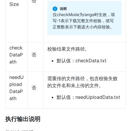
否
Size
仅checkMode为range时生效，填
写-1表示下载完整文件校验，填写
正整数表示下载该大小内容校验。
check
校验结果文件路径。
DataP
否
默认值：checkData.txt
ath
needU
需重传的文件路径，包含校验失败
pload
的文件名和未上传的文件。
否
DataP
默认值：needUploadData.txt
ath
执行输出说明