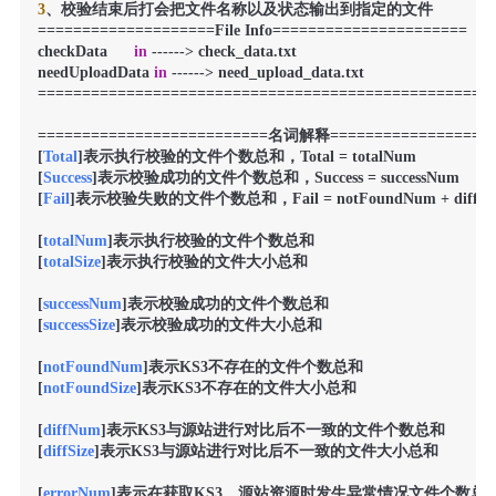
3
、校验结束后打会把文件名称以及状态输出到指定的文件

====================File Info======================

checkData      
in
 ------> check_data.txt

needUploadData 
in
 ------> need_upload_data.txt

===================================================

==========================名词解释====================
[
Total
]表示执行校验的文件个数总和，Total = totalNum

[
Success
]表示校验成功的文件个数总和，Success = successNum

[
Fail
]表示校验失败的文件个数总和，Fail = notFoundNum + diffNum 
[
totalNum
]表示执行校验的文件个数总和

[
totalSize
]表示执行校验的文件大小总和

[
successNum
]表示校验成功的文件个数总和

[
successSize
]表示校验成功的文件大小总和

[
notFoundNum
]表示KS3不存在的文件个数总和

[
notFoundSize
]表示KS3不存在的文件大小总和

[
diffNum
]表示KS3与源站进行对比后不一致的文件个数总和

[
diffSize
]表示KS3与源站进行对比后不一致的文件大小总和

[
errorNum
]表示在获取KS3、源站资源时发生异常情况文件个数总和