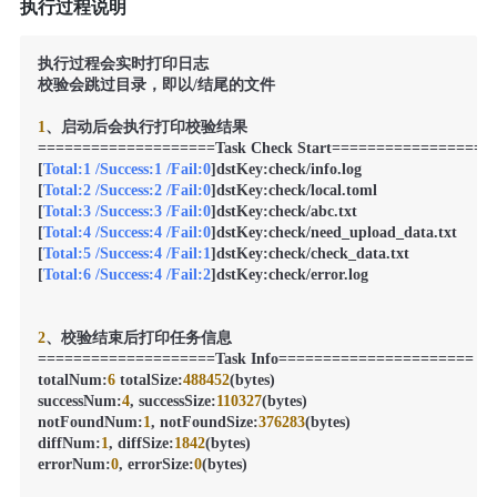
执行过程说明
执行过程会实时打印日志

校验会跳过目录，即以/结尾的文件

1
、启动后会执行打印校验结果

====================Task Check Start===================
[
Total:1 /Success:1 /Fail:0
]dstKey:check/info.log

[
Total:2 /Success:2 /Fail:0
]dstKey:check/local.toml

[
Total:3 /Success:3 /Fail:0
]dstKey:check/abc.txt

[
Total:4 /Success:4 /Fail:0
]dstKey:check/need_upload_data.txt

[
Total:5 /Success:4 /Fail:1
]dstKey:check/check_data.txt

[
Total:6 /Success:4 /Fail:2
]dstKey:check/error.log

2
、校验结束后打印任务信息

====================Task Info======================

totalNum:
6
 totalSize:
488452
(bytes)

successNum:
4
, successSize:
110327
(bytes)

notFoundNum:
1
, notFoundSize:
376283
(bytes)

diffNum:
1
, diffSize:
1842
(bytes)

errorNum:
0
, errorSize:
0
(bytes)
