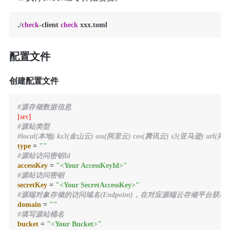
.
/
check
-
client 
check
 xxx.toml
配置文件
创建配置文件
#源存储数据信息
[src]
#源站类型
#local(本地) ks3(金山云) oss(阿里云) cos(腾讯云) s3(亚马逊) url(
type
 = 
""
#源站访问密钥Id
accessKey
 = 
"<Your AccessKeyId>"
#源站访问密钥
secretKey
 = 
"<Your SecretAccessKey>"
#源端对象存储的访问域名(Endpoint)，在对应源端云存储平台获取
domain
 = 
""
#填写源站桶名
bucket
 = 
"<Your Bucket>"