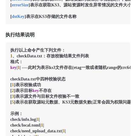
[
errorSize
]表示在获取KS3、源站资源时发生异常情况的文件大小的
[
dstKey
]表示在KS3存储的文件名称
执行结果说明
1
、checkData.txt：存放校验结果文件列表

key
|
1
| ----此时为表示ks3文件存在(etag一致或者随机range的crc64一致
checkData.txt中四种校验状态

[
1
]表示校验成功

[
2
]表示目标
key
不存在

[
3
]表示源文件与目标文件校验不一致

[
5
]表示在获取源站元数据、KS3元数据失败(正常会因为权限问题或
示例：

check/info.log|
1
|

check/local.toml|
1
|

check/need_upload_data.txt|
1
|
