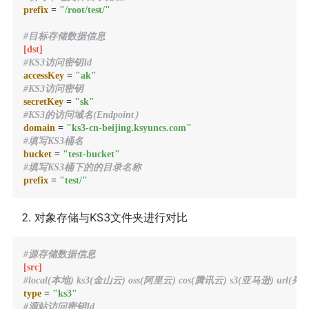
prefix
 = 
"/root/test/"
#目标存储数据信息
[dst]
#KS3访问密钥Id
accessKey
 = 
"ak"
#KS3访问密钥
secretKey
 = 
"sk"
#KS3的访问域名(Endpoint）
domain
 = 
"ks3-cn-beijing.ksyuncs.com"
#填写KS3桶名
bucket
 = 
"test-bucket"
#填写KS3桶下的的目录名称
prefix
 = 
"test/"
对象存储与KS3文件夹进行对比
#源存储数据信息
[src]
#local(本地) ks3(金山云) oss(阿里云) cos(腾讯云) s3(亚马逊) url(
type
 = 
"ks3"
#源站访问密钥Id