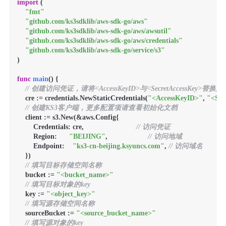
import
 (

"fmt"
"github.com/ks3sdklib/aws-sdk-go/aws"
"github.com/ks3sdklib/aws-sdk-go/aws/awsutil"
"github.com/ks3sdklib/aws-sdk-go/aws/credentials"
"github.com/ks3sdklib/aws-sdk-go/service/s3"
)

func
main
()
 {

// 创建访问凭证，请将<AccessKeyID>与<SecretAccessKey>替
    cre := credentials.NewStaticCredentials(
"<AccessKeyID>"
, 
"<Sec
// 创建KS3客户端，更多配置项请查看初始化文档
    client := s3.New(&aws.Config{

        Credentials: cre,                          
// 访问凭证
        Region:      
"BEIJING"
,                    
// 访问地域
        Endpoint:    
"ks3-cn-beijing.ksyuncs.com"
, 
// 访问域名
    })

// 填写目标存储空间名称
    bucket := 
"<bucket_name>"
// 填写目标对象的key
    key := 
"<object_key>"
// 填写源存储空间名称
    sourceBucket := 
"<source_bucket_name>"
// 填写源对象的key