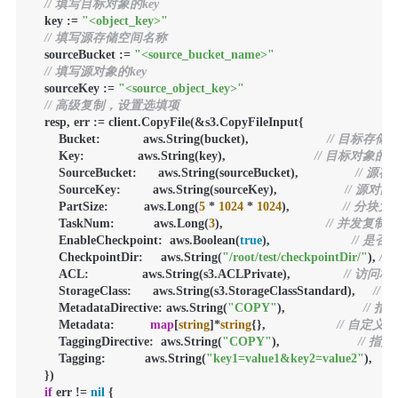
// 填写目标对象的key
    key := 
"<object_key>"
// 填写源存储空间名称
    sourceBucket := 
"<source_bucket_name>"
// 填写源对象的key
    sourceKey := 
"<source_object_key>"
// 高级复制，设置选填项
    resp, err := client.CopyFile(&s3.CopyFileInput{

        Bucket:            aws.String(bucket),                      
// 目标存
        Key:               aws.String(key),                         
// 目标对象的k
        SourceBucket:      aws.String(sourceBucket),                
// 源
        SourceKey:         aws.String(sourceKey),                   
// 源对象
        PartSize:          aws.Long(
5
 * 
1024
 * 
1024
),               
// 分块
        TaskNum:           aws.Long(
3
),                             
// 并发复
        EnableCheckpoint:  aws.Boolean(
true
),                       
// 是
        CheckpointDir:     aws.String(
"/root/test/checkpointDir/"
), 
/
        ACL:               aws.String(s3.ACLPrivate),               
// 访问
        StorageClass:      aws.String(s3.StorageClassStandard),     
//
        MetadataDirective: aws.String(
"COPY"
),                      
// 
        Metadata:          
map
[
string
]*
string
{},                    
// 自定义
        TaggingDirective:  aws.String(
"COPY"
),                      
// 指
        Tagging:           aws.String(
"key1=value1&key2=value2"
),   
/
    })

if
 err != 
nil
 {
