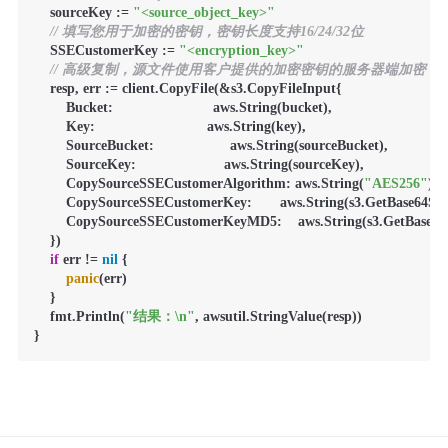
    sourceKey := 
"<source_object_key>"
// 填写您用于加密的密钥，密钥长度支持16/24/32位
    SSECustomerKey := 
"<encryption_key>"
// 高级复制，源文件使用客户提供的加密密钥的服务器端加密（SS
    resp, err := client.CopyFile(&s3.CopyFileInput{

        Bucket:                         aws.String(bucket),                             
        Key:                            aws.String(key),                                
/
        SourceBucket:                   aws.String(sourceBucket),                
        SourceKey:                      aws.String(sourceKey),                     
        CopySourceSSECustomerAlgorithm: aws.String(
"AES256"
),  
        CopySourceSSECustomerKey:       aws.String(s3.GetBase64St
        CopySourceSSECustomerKeyMD5:    aws.String(s3.GetBase
    })

if
 err != 
nil
 {

panic
(err)

    }

    fmt.Println(
"结果：\n"
, awsutil.StringValue(resp))

}