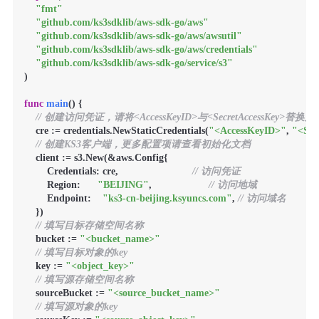
"fmt"
"github.com/ks3sdklib/aws-sdk-go/aws"
"github.com/ks3sdklib/aws-sdk-go/aws/awsutil"
"github.com/ks3sdklib/aws-sdk-go/aws/credentials"
"github.com/ks3sdklib/aws-sdk-go/service/s3"
)

func
main
()
 {

// 创建访问凭证，请将<AccessKeyID>与<SecretAccessKey>替
    cre := credentials.NewStaticCredentials(
"<AccessKeyID>"
, 
"<Sec
// 创建KS3客户端，更多配置项请查看初始化文档
    client := s3.New(&aws.Config{

        Credentials: cre,                          
// 访问凭证
        Region:      
"BEIJING"
,                    
// 访问地域
        Endpoint:    
"ks3-cn-beijing.ksyuncs.com"
, 
// 访问域名
    })

// 填写目标存储空间名称
    bucket := 
"<bucket_name>"
// 填写目标对象的key
    key := 
"<object_key>"
// 填写源存储空间名称
    sourceBucket := 
"<source_bucket_name>"
// 填写源对象的key