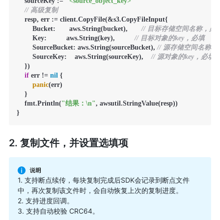
    sourceKey := 
"<source_object_key>"
// 高级复制
    resp, err := client.CopyFile(&s3.CopyFileInput{

        Bucket:       aws.String(bucket),       
// 目标存储空间名称，必
        Key:          aws.String(key),          
// 目标对象的key，必填
        SourceBucket: aws.String(sourceBucket), 
// 源存储空间名称
        SourceKey:    aws.String(sourceKey),    
// 源对象的key，必填
    })

if
 err != 
nil
 {

panic
(err)

    }

    fmt.Println(
"结果：\n"
, awsutil.StringValue(resp))

}
2. 复制文件，并设置选填项
1. 支持断点续传，每块复制完成后SDK会记录到断点文件
中，再次复制该文件时，会自动恢复上次的复制进度。
2. 支持进度回调。
3. 支持自动校验 CRC64。