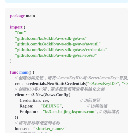
package
 main

import
 (

"fmt"
"github.com/ks3sdklib/aws-sdk-go/aws"
"github.com/ks3sdklib/aws-sdk-go/aws/awsutil"
"github.com/ks3sdklib/aws-sdk-go/aws/credentials"
"github.com/ks3sdklib/aws-sdk-go/service/s3"
)

func
main
()
 {

// 创建访问凭证，请将<AccessKeyID>与<SecretAccessKey>替
    cre := credentials.NewStaticCredentials(
"<AccessKeyID>"
, 
"<Sec
// 创建KS3客户端，更多配置项请查看初始化文档
    client := s3.New(&aws.Config{

        Credentials: cre,                          
// 访问凭证
        Region:      
"BEIJING"
,                    
// 访问地域
        Endpoint:    
"ks3-cn-beijing.ksyuncs.com"
, 
// 访问域名
    })

// 填写目标存储空间名称
    bucket := 
"<bucket_name>"