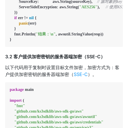
        SourceKey:            aws.String(sourceKey),    
// 源对象的key
        ServerSideEncryption: aws.String(
"AES256"
),     
// 使用K
    })

if
 err != 
nil
 {

panic
(err)

    }

    fmt.Println(
"结果：\n"
, awsutil.StringValue(resp))

}
3.2 客户提供加密密钥的服务器端加密（SSE-C）
以下代码用于复制时设置目标文件加密，加密方式为：客
户提供加密密钥的服务器端加密（
SSE-C
）。
package
 main

import
 (

"fmt"
"github.com/ks3sdklib/aws-sdk-go/aws"
"github.com/ks3sdklib/aws-sdk-go/aws/awsutil"
"github.com/ks3sdklib/aws-sdk-go/aws/credentials"
"github.com/ks3sdklib/aws-sdk-go/service/s3"