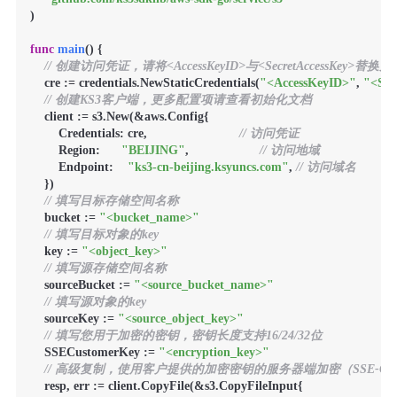
)

func
main
()
 {

// 创建访问凭证，请将<AccessKeyID>与<SecretAccessKey>替
    cre := credentials.NewStaticCredentials(
"<AccessKeyID>"
, 
"<Sec
// 创建KS3客户端，更多配置项请查看初始化文档
    client := s3.New(&aws.Config{

        Credentials: cre,                          
// 访问凭证
        Region:      
"BEIJING"
,                    
// 访问地域
        Endpoint:    
"ks3-cn-beijing.ksyuncs.com"
, 
// 访问域名
    })

// 填写目标存储空间名称
    bucket := 
"<bucket_name>"
// 填写目标对象的key
    key := 
"<object_key>"
// 填写源存储空间名称
    sourceBucket := 
"<source_bucket_name>"
// 填写源对象的key
    sourceKey := 
"<source_object_key>"
// 填写您用于加密的密钥，密钥长度支持16/24/32位
    SSECustomerKey := 
"<encryption_key>"
// 高级复制，使用客户提供的加密密钥的服务器端加密（SSE-C
    resp, err := client.CopyFile(&s3.CopyFileInput{
