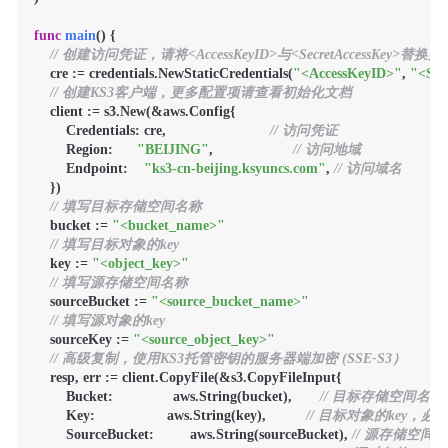
func
main
()
 {

// 创建访问凭证，请将<AccessKeyID>与<SecretAccessKey>替
    cre := credentials.NewStaticCredentials(
"<AccessKeyID>"
, 
"<Sec
// 创建KS3客户端，更多配置项请查看初始化文档
    client := s3.New(&aws.Config{

        Credentials: cre,                          
// 访问凭证
        Region:      
"BEIJING"
,                    
// 访问地域
        Endpoint:    
"ks3-cn-beijing.ksyuncs.com"
, 
// 访问域名
    })

// 填写目标存储空间名称
    bucket := 
"<bucket_name>"
// 填写目标对象的key
    key := 
"<object_key>"
// 填写源存储空间名称
    sourceBucket := 
"<source_bucket_name>"
// 填写源对象的key
    sourceKey := 
"<source_object_key>"
// 高级复制，使用KS3托管密钥的服务器端加密 (SSE-S3）
    resp, err := client.CopyFile(&s3.CopyFileInput{

        Bucket:               aws.String(bucket),       
// 目标存储空间名
        Key:                  aws.String(key),          
// 目标对象的key，必
        SourceBucket:         aws.String(sourceBucket), 
// 源存储空间