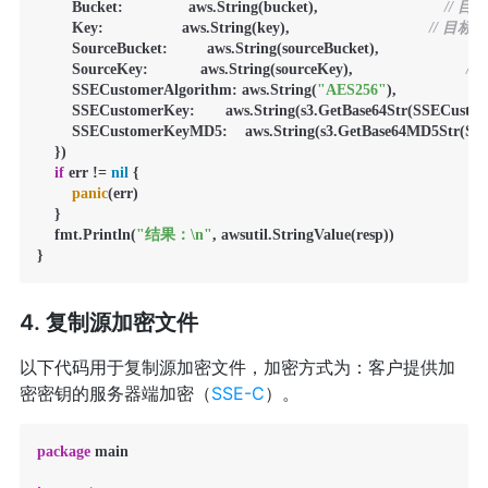
        Bucket:               aws.String(bucket),                             
// 
        Key:                  aws.String(key),                                
// 目标
        SourceBucket:         aws.String(sourceBucket),                       
        SourceKey:            aws.String(sourceKey),                          
//
        SSECustomerAlgorithm: aws.String(
"AES256"
),                     
        SSECustomerKey:       aws.String(s3.GetBase64Str(SSECustom
        SSECustomerKeyMD5:    aws.String(s3.GetBase64MD5Str(SS
    })

if
 err != 
nil
 {

panic
(err)

    }

    fmt.Println(
"结果：\n"
, awsutil.StringValue(resp))

}
4. 复制源加密文件
以下代码用于复制源加密文件，加密方式为：客户提供加
密密钥的服务器端加密（
SSE-C
）。
package
 main
