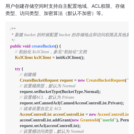
用户创建存储空间时支持自主配置地域、ACL权限、存储
类型、访问类型、加密算法（默认不加密）等。
/**

 * 新建 bucket 的时候配置 bucket 的存储地点和访问权限及其他属性
 */
public
void
createBucket
()
 {

// 初始化 Ks3Client，参见“初始化”文档
Ks3Client
ks3Client
=
 initKs3Client();

try
 {

// 创建桶
CreateBucketRequest
request
=
new
CreateBucketRequest
(
"bu
// 设置桶类型，默认为 Normal
        request.setBucketType(BucketType.Normal);

// 设置桶ACL，默认为 Private
        request.setCannedAcl(CannedAccessControlList.Private);

// 或者设置自定义 ACL
AccessControlList
accessControlList
=
new
AccessControlList
();

        accessControlList.addGrant(
new
GranteeId
(
"userId"
), Permiss
        request.setAcl(accessControlList);

// 设置桶访问类型，默认为 Normal