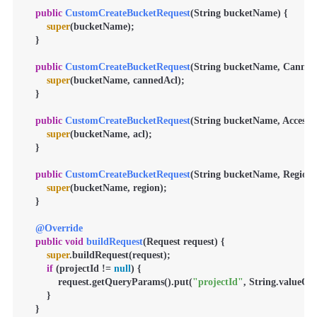
public
CustomCreateBucketRequest
(String bucketName)
 {

super
(bucketName);

    }

public
CustomCreateBucketRequest
(String bucketName, CannedA
super
(bucketName, cannedAcl);

    }

public
CustomCreateBucketRequest
(String bucketName, AccessCo
super
(bucketName, acl);

    }

public
CustomCreateBucketRequest
(String bucketName, Region 
super
(bucketName, region);

    }

@Override
public
void
buildRequest
(Request request)
 {

super
.buildRequest(request);

if
 (projectId != 
null
) {

            request.getQueryParams().put(
"projectId"
, String.valueOf(
        }

    }
