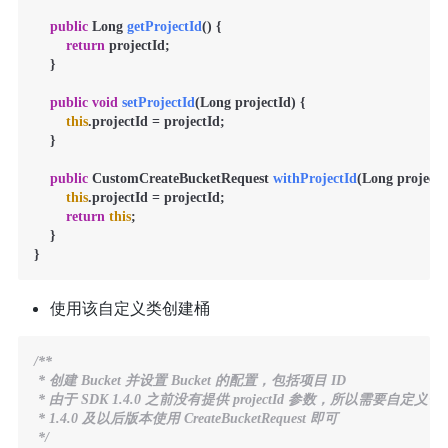
public
 Long 
getProjectId
()
 {

return
 projectId;

    }

public
void
setProjectId
(Long projectId)
 {

this
.projectId = projectId;

    }

public
 CustomCreateBucketRequest 
withProjectId
(Long projectI
this
.projectId = projectId;

return
this
;

    }

}
使用该自定义类创建桶
/**

 * 创建 Bucket 并设置 Bucket 的配置，包括项目 ID

 * 由于 SDK 1.4.0 之前没有提供 projectId 参数，所以需要自定义一个 Cust
 * 1.4.0 及以后版本使用 CreateBucketRequest 即可

 */