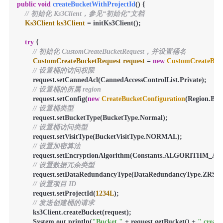
public
void
createBucketWithProjectId
()
 {

// 初始化 Ks3Client，参见“初始化”文档
Ks3Client
ks3Client
=
 initKs3Client();

try
 {

// 初始化 CustomCreateBucketRequest，并设置桶名
CustomCreateBucketRequest
request
=
new
CustomCreateBuc
// 设置桶的访问权限
        request.setCannedAcl(CannedAccessControlList.Private);

// 设置桶的所属 region
        request.setConfig(
new
CreateBucketConfiguration
(Region.BEI
// 设置桶类型
        request.setBucketType(BucketType.Normal);

// 设置桶访问类型
        request.setVisitType(BucketVisitType.NORMAL);

// 设置加密算法
        request.setEncryptionAlgorithm(Constants.ALGORITHM_AES
// 设置数据冗余类型
        request.setDataRedundancyType(DataRedundancyType.ZRS);

// 设置项目 ID
        request.setProjectId(
1234L
);

// 发送创建桶的请求
        ks3Client.createBucket(request);

        System.out.println(
"Bucket "
 + request.getBucket() + 
" creat