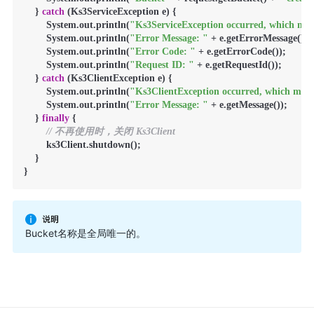
    } 
catch
 (Ks3ServiceException e) {

        System.out.println(
"Ks3ServiceException occurred, which mean
        System.out.println(
"Error Message: "
 + e.getErrorMessage());

        System.out.println(
"Error Code: "
 + e.getErrorCode());

        System.out.println(
"Request ID: "
 + e.getRequestId());

    } 
catch
 (Ks3ClientException e) {

        System.out.println(
"Ks3ClientException occurred, which means
        System.out.println(
"Error Message: "
 + e.getMessage());

    } 
finally
 {

// 不再使用时，关闭 Ks3Client
        ks3Client.shutdown();

    }

}
Bucket名称是全局唯一的。