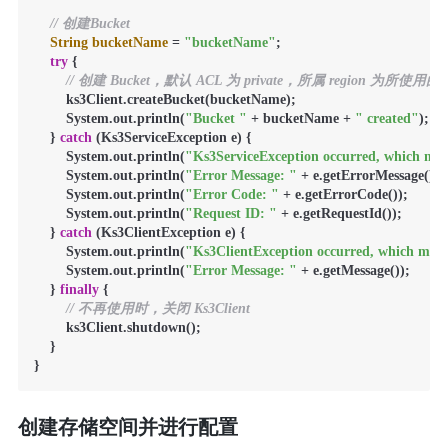
// 创建Bucket
String
bucketName
=
"bucketName"
;

try
 {

// 创建 Bucket，默认 ACL 为 private，所属 region 为所使用的 en
        ks3Client.createBucket(bucketName);

        System.out.println(
"Bucket "
 + bucketName + 
" created"
);

    } 
catch
 (Ks3ServiceException e) {

        System.out.println(
"Ks3ServiceException occurred, which mean
        System.out.println(
"Error Message: "
 + e.getErrorMessage());

        System.out.println(
"Error Code: "
 + e.getErrorCode());

        System.out.println(
"Request ID: "
 + e.getRequestId());

    } 
catch
 (Ks3ClientException e) {

        System.out.println(
"Ks3ClientException occurred, which means
        System.out.println(
"Error Message: "
 + e.getMessage());

    } 
finally
 {

// 不再使用时，关闭 Ks3Client
        ks3Client.shutdown();

    }

}
创建存储空间并进行配置