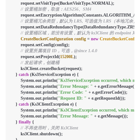
        request.setVisitType(BucketVisitType.NORMAL);

// 设置桶加密，取值：AES256、SM4
        request.setEncryptionAlgorithm(Constants.ALGORITHM_AES
// 设置桶冗余类型，默认为 LRS, 可选值为 LRS（本地冗余）
        request.setDataRedundancyType(DataRedundancyType.ZRS);

// 设置桶区域，若没有设置，默认为 ks3Client 的 endpoint 
CreateBucketConfiguration
config
=
new
CreateBucketConfigu
        request.setConfig(config);

// 设置所属项目 ID，可选，@since 1.4.0
        request.setProjectId(
15200L
);

// 发起请求，创建桶
        ks3Client.createBucket(request);

    } 
catch
 (Ks3ServiceException e) {

        System.out.println(
"Ks3ServiceException occurred, which mean
        System.out.println(
"Error Message: "
 + e.getErrorMessage());

        System.out.println(
"Error Code: "
 + e.getErrorCode());

        System.out.println(
"Request ID: "
 + e.getRequestId());

    } 
catch
 (Ks3ClientException e) {

        System.out.println(
"Ks3ClientException occurred, which means
        System.out.println(
"Error Message: "
 + e.getMessage());

    } 
finally
 {

// 不再使用时，关闭 Ks3Client
        ks3Client.shutdown();

    }
