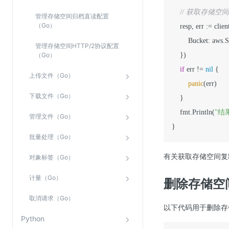
// 获取存储空
管理存储空间归档直读配置
（Go）
    resp, err := cl
        Bucket: aws.
管理存储空间HTTP/2协议配置
（Go）
    })

if
 err != 
nil
 {

上传文件（Go）
panic
(err)

下载文件（Go）
    }

    fmt.Println(
"结果
管理文件（Go）
}
批量处理（Go）
有关获取存储空间复
对象标签（Go）
计量（Go）
删除存储空
取消请求（Go）
以下代码用于删除存
Python