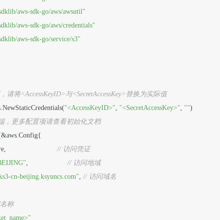
dklib/aws-sdk-go/aws/awsutil"
dklib/aws-sdk-go/aws/credentials"
dklib/aws-sdk-go/service/s3"
请将<AccessKeyID>与<SecretAccessKey>替换为实际值
ls.NewStaticCredentials(
"<AccessKeyID>"
, 
"<SecretAccessKey>"
, 
""
)

3客户端，更多配置项请查看初始化文档
w(&aws.Config{

                          
// 访问凭证
BEIJING"
,                    
// 访问地域
ks3-cn-beijing.ksyuncs.com"
, 
// 访问域名
间名称
ket_name>"