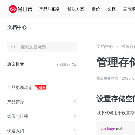
产品与服务
解决方案
定价
文档
云市
文档中心
对象存储(KS3)
文档中心
对象存储
存储与云分发
管理存
文件存储KPFS
页面目录
全部展开
CDN
对象存储(KS3)
最近更新时间：2026-07-0
产品更新动态
云硬盘(EBS)
设置存储空
文件存储KFS
产品简介
全站加速
以下代码用于设置存
购买与计费
在线迁移服务
package
 main

快速入门
视频云服务