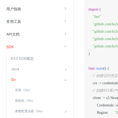
云直播(KLS)
用户指南
import
 (

云转码(KET)
"fmt"
常用工具
边缘节点计算
"github.com/ks3
"github.com/ks3s
API文档
云安全
"github.com/ks3s
"github.com/ks3s
SDK
金山云云防火墙
)

大模型应用防火墙
KS3 SDK概览
渗透测试
func
main
()
 {

Java
云堡垒机
// 创建访问凭证，
Go
高防IP(KAD)
    cre := credentia
DDoS原生高防
安装（Go）
// 创建KS
主机安全
    client := s3.Ne
初始化（Go）
        Credentials: cre,
Web应用防火墙(WAF)
参数配置实践（Go）
        Region:      
"
密钥管理服务