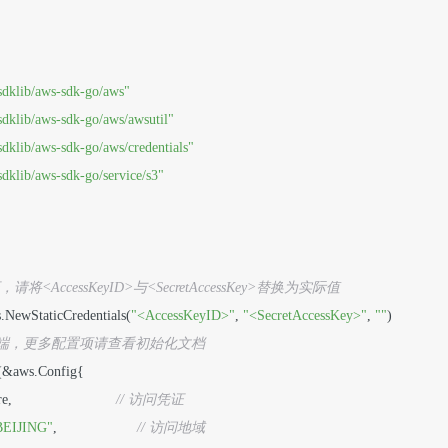
sdklib/aws-sdk-go/aws"
dklib/aws-sdk-go/aws/awsutil"
dklib/aws-sdk-go/aws/credentials"
dklib/aws-sdk-go/service/s3"
请将<AccessKeyID>与<SecretAccessKey>替换为实际值
ls.NewStaticCredentials(
"<AccessKeyID>"
, 
"<SecretAccessKey>"
, 
""
)

3客户端，更多配置项请查看初始化文档
w(&aws.Config{

                          
// 访问凭证
BEIJING"
,                    
// 访问地域