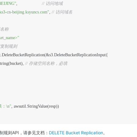
BEIJING"
,                    
// 访问地域
ks3-cn-beijing.ksyuncs.com"
, 
// 访问域名
间名称
ket_name>"
间复制规则
ient.DeleteBucketReplication(&s3.DeleteBucketReplicationInput{

String(bucket), 
// 存储空间名称，必填
：\n"
, awsutil.StringValue(resp))

制规则API，请参见文档：
DELETE Bucket Replication
。