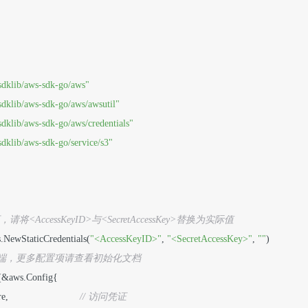
sdklib/aws-sdk-go/aws"
dklib/aws-sdk-go/aws/awsutil"
dklib/aws-sdk-go/aws/credentials"
dklib/aws-sdk-go/service/s3"
请将<AccessKeyID>与<SecretAccessKey>替换为实际值
ls.NewStaticCredentials(
"<AccessKeyID>"
, 
"<SecretAccessKey>"
, 
""
)

3客户端，更多配置项请查看初始化文档
w(&aws.Config{

                          
// 访问凭证