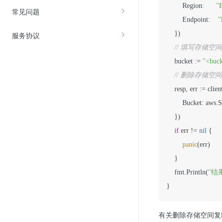
        Region:      
"
常见问题
        Endpoint:    
"
    })

服务协议
// 填写存储空
    bucket := 
"<buc
// 删除存储空
    resp, err := cl
        Bucket: aws.
    })

if
 err != 
nil
 {

panic
(err)

    }

    fmt.Println(
"结果
}
有关删除存储空间复