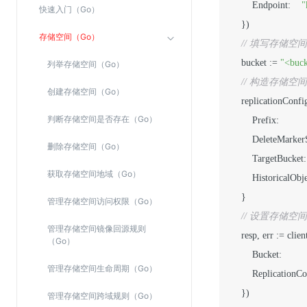
        Endpoint:    
"
快速入门（Go）
SSL证书管理
    })

云安全中心
存储空间（Go）
// 填写存储空
应急响应
    bucket := 
"<buc
列举存储空间（Go）
// 构造存储空
创建存储空间（Go）
合规性
    replicationConf
资质认证
判断存储空间是否存在（Go）
        Prefix:          
欧盟数据保护条例（GDPR）
        DeleteMarkerS
删除存储空间（Go）
        TargetBucket: 
获取存储空间地域（Go）
        HistoricalOb
    }

管理存储空间访问权限（Go）
// 设置存储空
管理存储空间镜像回源规则
    resp, err := cl
（Go）
        Bucket:        
管理存储空间生命周期（Go）
        ReplicationC
    })

管理存储空间跨域规则（Go）