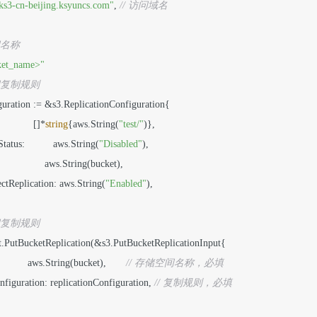
ks3-cn-beijing.ksyuncs.com"
, 
// 访问域名
间名称
ket_name>"
间复制规则
iguration := &s3.ReplicationConfiguration{

            []*
string
{aws.String(
"test/"
)},

tatus:          aws.String(
"Disabled"
),

               aws.String(bucket),

jectReplication: aws.String(
"Enabled"
),

间复制规则
ient.PutBucketReplication(&s3.PutBucketReplicationInput{

           aws.String(bucket),       
// 存储空间名称，必填
onfiguration: replicationConfiguration, 
// 复制规则，必填