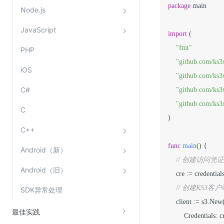
package
 main

Node.js
JavaScript
import
 (

"fmt"
PHP
"github.com/ks3
iOS
"github.com/ks3s
C#
"github.com/ks3s
"github.com/ks3s
C
)

C++
func
main
()
 {

Android（新）
// 创建访问凭证，
Android（旧）
    cre := credentia
// 创建KS
SDK异常处理
    client := s3.Ne
最佳实践
        Credentials: cre,