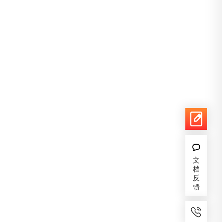
文
档
反
馈