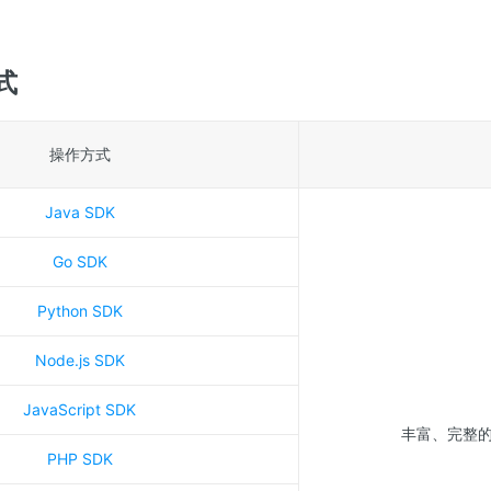
式
操作方式
Java SDK
Go SDK
Python SDK
Node.js SDK
JavaScript SDK
丰富、完整的各
PHP SDK