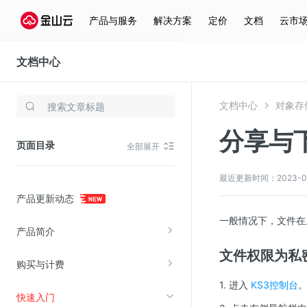
产品与服务
解决方案
定价
文档
云市
文档中心
对象存储(KS3)
文档中心
对象存储
存储与云分发
分享与
文件存储KPFS
页面目录
全部展开
CDN
对象存储(KS3)
最近更新时间：2023-06-1
产品更新动态
云硬盘(EBS)
一般情况下，文件在
文件存储KFS
产品简介
全站加速
文件权限为私
购买与计费
在线迁移服务
1. 进入
KS3控制台
快速入门
视频云服务