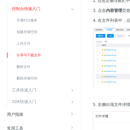
2. 点击左侧导航栏
云直播(KLS)
控制台快速入门
3. 点击
内容管理
页
云转码(KET)
4. 在文件列表中，
开通KS3服务
边缘节点计算
创建存储空间
云安全
上传文件
金山云云防火墙
分享与下载文件
大模型应用防火墙
删除文件
渗透测试
删除存储空间
云堡垒机
高防IP(KAD)
工具快速入门
DDoS原生高防
SDK快速入门
5. 右侧出现文件
主机安全
用户指南
Web应用防火墙(WAF)
密钥管理服务
常用工具