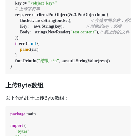
    key := 
"<object_key>"
// 上传字符串
    resp, err := client.PutObject(&s3.PutObjectInput{

        Bucket: aws.String(bucket),                
// 存储空间名称，必填
        Key:    aws.String(key),                   
// 对象的key，必填
        Body:   strings.NewReader(
"test content"
), 
// 要上传的文件，
    })

if
 err != 
nil
 {

panic
(err)

    }

    fmt.Println(
"结果：\n"
, awsutil.StringValue(resp))

}
上传Byte数组
以下代码用于上传Byte数组：
package
 main

import
 (

"bytes"