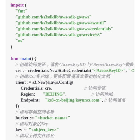
import
 (

"fmt"
"github.com/ks3sdklib/aws-sdk-go/aws"
"github.com/ks3sdklib/aws-sdk-go/aws/awsutil"
"github.com/ks3sdklib/aws-sdk-go/aws/credentials"
"github.com/ks3sdklib/aws-sdk-go/service/s3"
"os"
)

func
main
()
 {

// 创建访问凭证，请将<AccessKeyID>与<SecretAccessKey>替
    cre := credentials.NewStaticCredentials(
"<AccessKeyID>"
, 
"<Sec
// 创建KS3客户端，更多配置项请查看初始化文档
    client := s3.New(&aws.Config{

        Credentials: cre,                          
// 访问凭证
        Region:      
"BEIJING"
,                    
// 访问地域
        Endpoint:    
"ks3-cn-beijing.ksyuncs.com"
, 
// 访问域名
    })

// 填写存储空间名称
    bucket := 
"<bucket_name>"
// 填写对象的Key
    key := 
"<object_key>"
// 填写上传文件路径