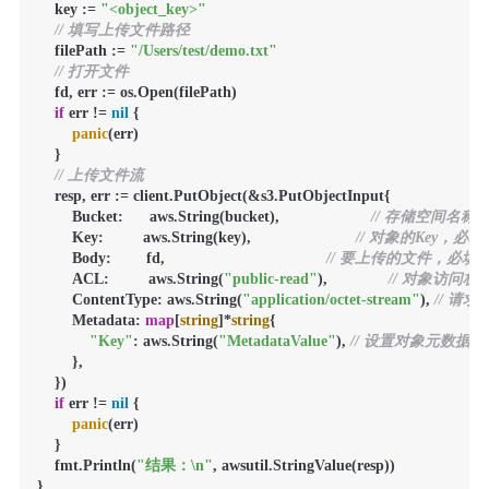
    key := 
"<object_key>"
// 填写上传文件路径
    filePath := 
"/Users/test/demo.txt"
// 打开文件
    fd, err := os.Open(filePath)

if
 err != 
nil
 {

panic
(err)

    }

// 上传文件流
    resp, err := client.PutObject(&s3.PutObjectInput{

        Bucket:      aws.String(bucket),                     
// 存储空间名称
        Key:         aws.String(key),                        
// 对象的Key，必填
        Body:        fd,                                     
// 要上传的文件，必填
        ACL:         aws.String(
"public-read"
),              
// 对象访问
        ContentType: aws.String(
"application/octet-stream"
), 
// 请
        Metadata: 
map
[
string
]*
string
{

"Key"
: aws.String(
"MetadataValue"
), 
// 设置对象元数据
        },

    })

if
 err != 
nil
 {

panic
(err)

    }

    fmt.Println(
"结果：\n"
, awsutil.StringValue(resp))

}