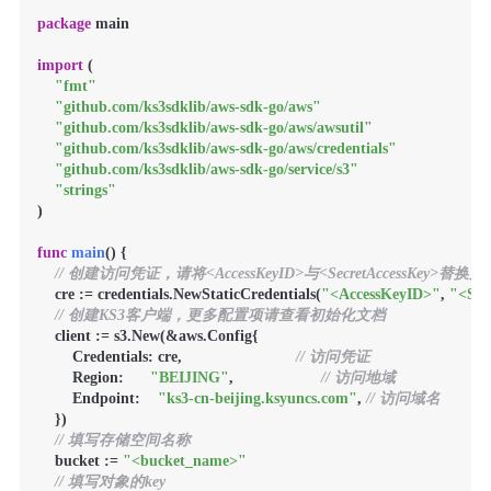
package
 main

import
 (

"fmt"
"github.com/ks3sdklib/aws-sdk-go/aws"
"github.com/ks3sdklib/aws-sdk-go/aws/awsutil"
"github.com/ks3sdklib/aws-sdk-go/aws/credentials"
"github.com/ks3sdklib/aws-sdk-go/service/s3"
"strings"
)

func
main
()
 {

// 创建访问凭证，请将<AccessKeyID>与<SecretAccessKey>替
    cre := credentials.NewStaticCredentials(
"<AccessKeyID>"
, 
"<Sec
// 创建KS3客户端，更多配置项请查看初始化文档
    client := s3.New(&aws.Config{

        Credentials: cre,                          
// 访问凭证
        Region:      
"BEIJING"
,                    
// 访问地域
        Endpoint:    
"ks3-cn-beijing.ksyuncs.com"
, 
// 访问域名
    })

// 填写存储空间名称
    bucket := 
"<bucket_name>"
// 填写对象的key