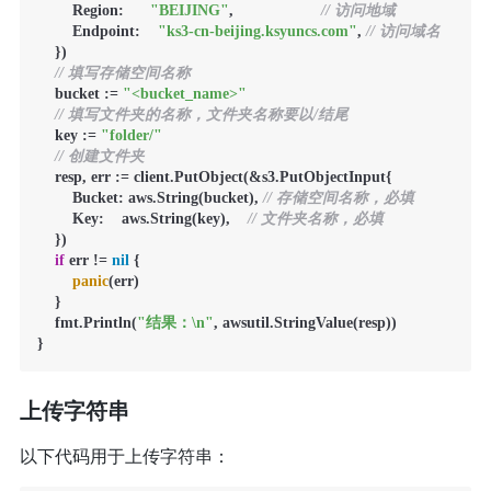
        Region:      
"BEIJING"
,                    
// 访问地域
        Endpoint:    
"ks3-cn-beijing.ksyuncs.com"
, 
// 访问域名
    })

// 填写存储空间名称
    bucket := 
"<bucket_name>"
// 填写文件夹的名称，文件夹名称要以/结尾
    key := 
"folder/"
// 创建文件夹
    resp, err := client.PutObject(&s3.PutObjectInput{

        Bucket: aws.String(bucket), 
// 存储空间名称，必填
        Key:    aws.String(key),    
// 文件夹名称，必填
    })

if
 err != 
nil
 {

panic
(err)

    }

    fmt.Println(
"结果：\n"
, awsutil.StringValue(resp))

}
上传字符串
以下代码用于上传字符串：