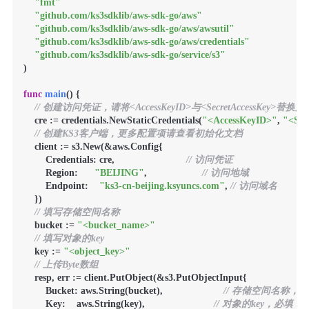
"fmt"
"github.com/ks3sdklib/aws-sdk-go/aws"
"github.com/ks3sdklib/aws-sdk-go/aws/awsutil"
"github.com/ks3sdklib/aws-sdk-go/aws/credentials"
"github.com/ks3sdklib/aws-sdk-go/service/s3"
)

func
main
()
 {

// 创建访问凭证，请将<AccessKeyID>与<SecretAccessKey>替
    cre := credentials.NewStaticCredentials(
"<AccessKeyID>"
, 
"<Sec
// 创建KS3客户端，更多配置项请查看初始化文档
    client := s3.New(&aws.Config{

        Credentials: cre,                          
// 访问凭证
        Region:      
"BEIJING"
,                    
// 访问地域
        Endpoint:    
"ks3-cn-beijing.ksyuncs.com"
, 
// 访问域名
    })

// 填写存储空间名称
    bucket := 
"<bucket_name>"
// 填写对象的key
    key := 
"<object_key>"
// 上传Byte数组
    resp, err := client.PutObject(&s3.PutObjectInput{

        Bucket: aws.String(bucket),                      
// 存储空间名称，
        Key:    aws.String(key),                         
// 对象的key，必填