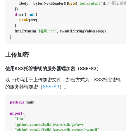
        Body:   bytes.NewReader([]
byte
(
"test content"
)), 
// 要上传
    })

if
 err != 
nil
 {

panic
(err)

    }

    fmt.Println(
"结果：\n"
, awsutil.StringValue(resp))

}
上传加密
使用KS3托管密钥的服务器端加密（SSE-S3）
以下代码用于上传加密文件，加密方式为：KS3托管密钥
的服务器端加密（
SSE-S3
）。
package
 main

import
 (

"fmt"
"github.com/ks3sdklib/aws-sdk-go/aws"
"github.com/ks3sdklib/aws-sdk-go/aws/awsutil"