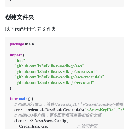
创建文件夹
以下代码用于创建文件夹：
package
 main

import
 (

"fmt"
"github.com/ks3sdklib/aws-sdk-go/aws"
"github.com/ks3sdklib/aws-sdk-go/aws/awsutil"
"github.com/ks3sdklib/aws-sdk-go/aws/credentials"
"github.com/ks3sdklib/aws-sdk-go/service/s3"
)

func
main
()
 {

// 创建访问凭证，请将<AccessKeyID>与<SecretAccessKey>替
    cre := credentials.NewStaticCredentials(
"<AccessKeyID>"
, 
"<Sec
// 创建KS3客户端，更多配置项请查看初始化文档
    client := s3.New(&aws.Config{

        Credentials: cre,                          
// 访问凭证