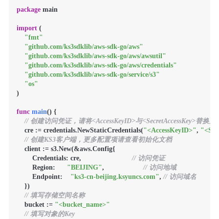
package
 main

import
 (

"fmt"
"github.com/ks3sdklib/aws-sdk-go/aws"
"github.com/ks3sdklib/aws-sdk-go/aws/awsutil"
"github.com/ks3sdklib/aws-sdk-go/aws/credentials"
"github.com/ks3sdklib/aws-sdk-go/service/s3"
"os"
)

func
main
()
 {

// 创建访问凭证，请将<AccessKeyID>与<SecretAccessKey>替
    cre := credentials.NewStaticCredentials(
"<AccessKeyID>"
, 
"<Sec
// 创建KS3客户端，更多配置项请查看初始化文档
    client := s3.New(&aws.Config{

        Credentials: cre,                          
// 访问凭证
        Region:      
"BEIJING"
,                    
// 访问地域
        Endpoint:    
"ks3-cn-beijing.ksyuncs.com"
, 
// 访问域名
    })

// 填写存储空间名称
    bucket := 
"<bucket_name>"
// 填写对象的Key