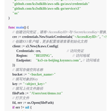
"github.com/ks3sdklib/aws-sdk-go/aws/credentials"
"github.com/ks3sdklib/aws-sdk-go/service/s3"
"os"
)

func
main
()
 {

// 创建访问凭证，请将<AccessKeyID>与<SecretAccessKey>替
    cre := credentials.NewStaticCredentials(
"<AccessKeyID>"
, 
"<Sec
// 创建KS3客户端，更多配置项请查看初始化文档
    client := s3.New(&aws.Config{

        Credentials: cre,                          
// 访问凭证
        Region:      
"BEIJING"
,                    
// 访问地域
        Endpoint:    
"ks3-cn-beijing.ksyuncs.com"
, 
// 访问域名
    })

// 填写存储空间名称
    bucket := 
"<bucket_name>"
// 填写对象的Key
    key := 
"<object_key>"
// 填写上传文件路径
    filePath := 
"/Users/test/demo.txt"
// 打开文件
    fd, err := os.Open(filePath)

if
 err != 
nil
 {
