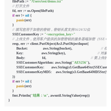
    filePath := 
"/Users/test/demo.txt"
// 打开文件
    fd, err := os.Open(filePath)

if
 err != 
nil
 {

panic
(err)

    }

// 填写您用于加密的密钥，密钥长度支持16/24/32位
    SSECustomerKey := 
"<encryption_key>"
// 上传文件，使用客户提供的加密密钥的服务器端加密（SSE-C
    resp, err := client.PutObject(&s3.PutObjectInput{

        Bucket:               aws.String(bucket),                             
// 
        Key:                  aws.String(key),                                
// 对象
        Body:                 fd,                                             
// 要上传
        SSECustomerAlgorithm: aws.String(
"AES256"
),                     
        SSECustomerKey:       aws.String(s3.GetBase64Str(SSECustom
        SSECustomerKeyMD5:    aws.String(s3.GetBase64MD5Str(SS
    })

if
 err != 
nil
 {

panic
(err)

    }

    fmt.Println(
"结果：\n"
, awsutil.StringValue(resp))

}