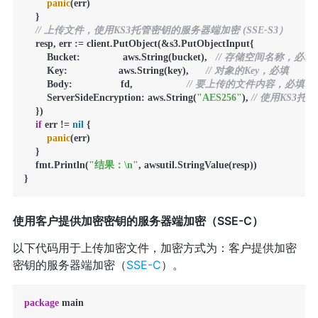
panic
(err)

    }

// 上传文件，使用KS3托管密钥的服务器端加密 (SSE-S3）
    resp, err := client.PutObject(&s3.PutObjectInput{

        Bucket:               aws.String(bucket),   
// 存储空间名称，必填
        Key:                  aws.String(key),      
// 对象的Key，必填
        Body:                 fd,                   
// 要上传的文件内容，必填
        ServerSideEncryption: aws.String(
"AES256"
), 
// 使用KS3
    })

if
 err != 
nil
 {

panic
(err)

    }

    fmt.Println(
"结果：\n"
, awsutil.StringValue(resp))

}
使用客户提供加密密钥的服务器端加密（SSE-C）
以下代码用于上传加密文件，加密方式为：客户提供加密
密钥的服务器端加密（
SSE-C
）。
package
 main
