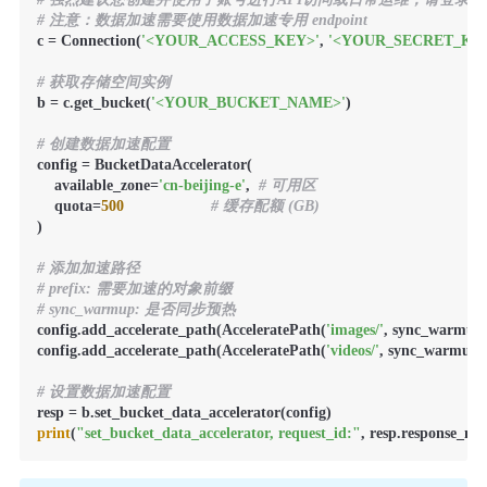
# 注意：数据加速需要使用数据加速专用 endpoint
c = Connection(
'<YOUR_ACCESS_KEY>'
, 
'<YOUR_SECRET_KE
# 获取存储空间实例
b = c.get_bucket(
'<YOUR_BUCKET_NAME>'
)

# 创建数据加速配置
config = BucketDataAccelerator(

    available_zone=
'cn-beijing-e'
,  
# 可用区
    quota=
500
# 缓存配额 (GB)
)

# 添加加速路径
# prefix: 需要加速的对象前缀
# sync_warmup: 是否同步预热
config.add_accelerate_path(AcceleratePath(
'images/'
, sync_warmup
config.add_accelerate_path(AcceleratePath(
'videos/'
, sync_warmup
# 设置数据加速配置
print
(
"set_bucket_data_accelerator, request_id:"
, resp.response_me