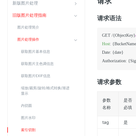
请求
新版图片处理
Web应用防火墙(WAF)
密钥管理服务
旧版图片处理指南
请求语法
SSL证书管理
图片处理简介
云安全中心
GET /{ObjectKey}
图片处理操作
应急响应
Host
: {BucketName
获取图片基本信息
Date: {date}

合规性
Authorization: {Si
获取图片主色调信息
资质认证
获取图片EXIF信息
欧盟数据保护条例（GDPR）
请求参数
缩放/裁剪/旋转/格式转换/渐进
显示
参数
是否
内切圆
名称
必填
图片水印
tag
是
索引切割