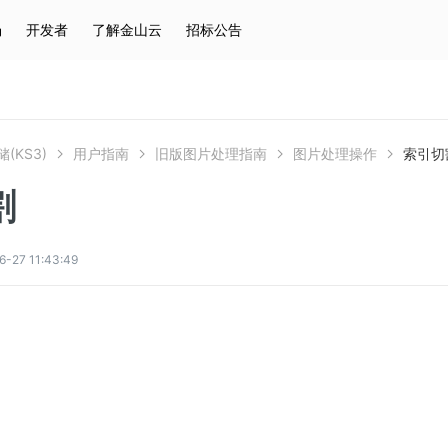
场
开发者
了解金山云
招标公告
热门搜索
云服务器
弹性IP
对象存储
IAM
(KS3)
用户指南
旧版图片处理指南
图片处理操作
索引切
割
7 11:43:49