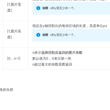
[1,图片宽
x和y需至少有一个。
度]
指定在y轴切割出的每块区域的长度，高度单位px
[1,图片高
x和y需至少有一个。
度]
n表示
选择切割后返回的图片块数
[0，n-1]
默认值为0，0表示第一块
n超过最大的块数原图返回
殊的头部