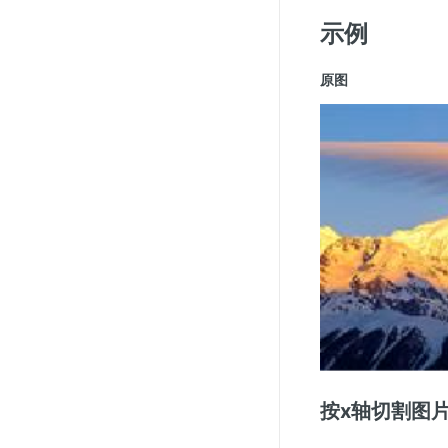
示例
原图
按x轴切割图