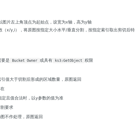
以图片左上角顶点为起始点，设宽为x轴，高为y轴
（x/y,i），将原图按指定大小水平/垂直分割，按指定索引取出剪切后
需要是
或具有
权限
Bucket Owner
ks3:GetObject
索引值大于切割后形成的区域数量，原图返回
存在
指定且值合法时，以y参数的值为准
切割要求
动图不作处理，原图返回