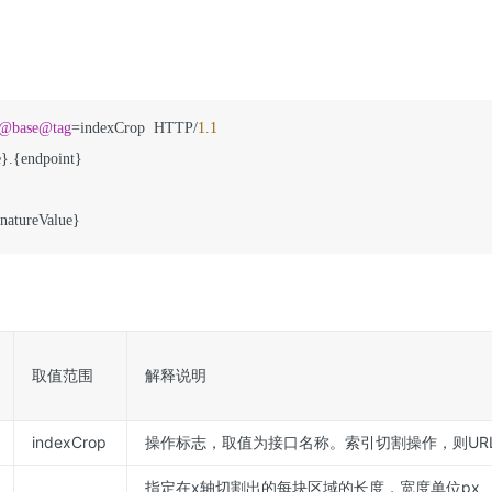
@base
@tag
=indexCrop  HTTP/
1.1
}.{endpoint}

gnatureValue}
取值范围
解释说明
indexCrop
操作标志，取值为接口名称。索引切割操作，则URL中ta
指定在x轴切割出的每块区域的长度，宽度单位px