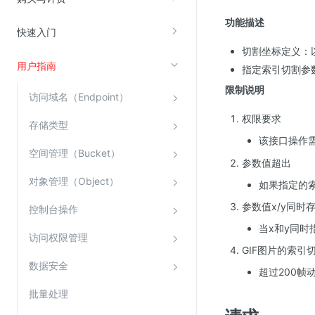
功能描述
快速入门
视频云服务
切割坐标定义：
云直播(KLS)
用户指南
指定索引切割参数
云转码(KET)
限制说明
访问域名（Endpoint）
边缘节点计算
权限要求
存储类型
该接口操作
云安全
空间管理（Bucket）
参数值超出
金山云云防火墙
对象管理（Object）
如果指定的
大模型应用防火墙
参数值x/y同时
控制台操作
渗透测试
当x和y同时
云堡垒机
访问权限管理
GIF图片的索引
高防IP(KAD)
数据安全
超过200帧
DDoS原生高防
批量处理
主机安全