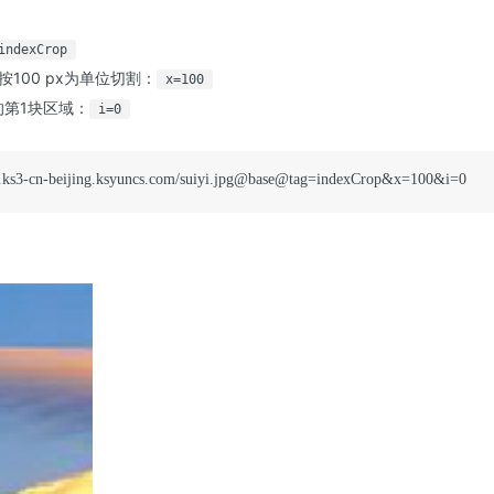
indexCrop
按100 px为单位切割：
x=100
的第1块区域：
i=0
es.ks3-cn-beijing.ksyuncs.com/suiyi.jpg@base@tag=indexCrop&x=100&i=0