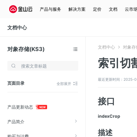
产品与服务
解决方案
定价
文档
云市
文档中心
文档中心
对象存储
对象存储(KS3)
索引切
存储与云分发
文件存储KPFS
最近更新时间：2025-06-2
页面目录
全部展开
CDN
对象存储(KS3)
接口
产品更新动态
云硬盘(EBS)
indexCrop
文件存储KFS
产品简介
全站加速
描述
购买与计费
在线迁移服务