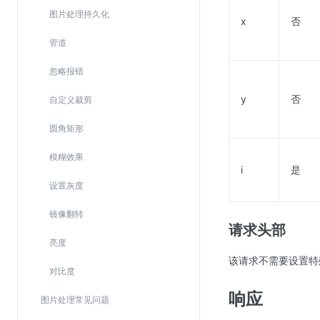
图片处理持久化
x
否
管道
忽略报错
y
否
自定义裁剪
圆角矩形
模糊效果
i
是
设置灰度
镜像翻转
请求头部
亮度
该请求不需要设置特
对比度
响应
图片处理常见问题