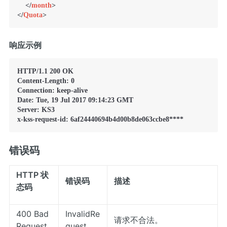
</
month
>
</
Quota
>
响应示例
HTTP/1.1 200 OK

Content-Length: 0

Connection: keep-alive

Date: Tue, 19 Jul 2017 09:14:23 GMT

Server: KS3

x-kss-request-id: 6af24440694b4d00b8de063ccbe8****
错误码
HTTP 状
错误码
描述
态码
400 Bad
InvalidRe
请求不合法。
Request
quest