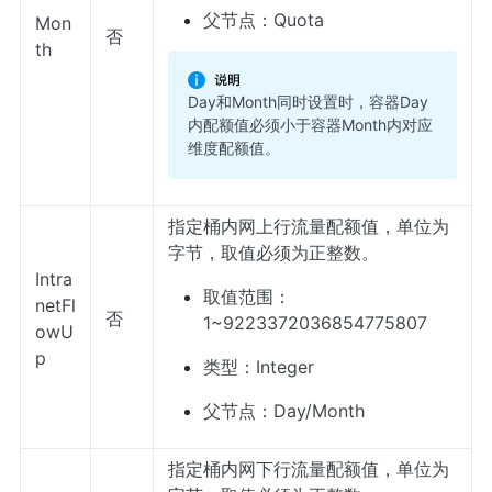
父节点：Quota
Mon
否
th
Day和Month同时设置时，容器Day
内配额值必须小于容器Month内对应
维度配额值。
指定桶内网上行流量配额值，单位为
字节，取值必须为正整数。
Intra
取值范围：
netFl
否
1~9223372036854775807
owU
p
类型：Integer
父节点：Day/Month
指定桶内网下行流量配额值，单位为