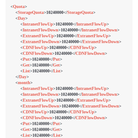
<
Quota
>
<
StorageQuota
>
10240000
</
StorageQuota
>
<
Day
>
<
IntranetFlowUp
>
10240000
</
IntranetFlowUp
>
<
IntranetFlowDown
>
10240000
</
IntranetFlowDown
>
<
ExtranetFlowUp
>
10240000
</
ExtranetFlowUp
>
<
ExtranetFlowDown
>
10240000
</
ExtranetFlowDown
>
<
CDNFlowUp
>
10240000
</
CDNFlowUp
>
<
CDNFlowDown
>
10240000
</
CDNFlowDown
>
<
Put
>
10240000
</
Put
>
<
Get
>
10240000
</
Get
>
<
List
>
10240000
</
List
>
</
Day
>
<
month
>
<
IntranetFlowUp
>
10240000
</
IntranetFlowUp
>
<
IntranetFlowDown
>
10240000
</
IntranetFlowDown
>
<
ExtranetFlowUp
>
10240000
</
ExtranetFlowUp
>
<
ExtranetFlowDown
>
10240000
</
ExtranetFlowDown
>
<
CDNFlowUp
>
10240000
</
CDNFlowUp
>
<
CDNFlowDown
>
10240000
</
CDNFlowDown
>
<
Put
>
10240000
</
Put
>
<
Get
>
10240000
</
Get
>
<
List
>
10240000
</
List
>