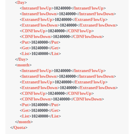
<
Day
>
<
IntranetFlowUp
>
10240000
</
IntranetFlowUp
>
<
IntranetFlowDown
>
10240000
</
IntranetFlowDown
>
<
ExtranetFlowUp
>
10240000
</
ExtranetFlowUp
>
<
ExtranetFlowDown
>
10240000
</
ExtranetFlowDown
>
<
CDNFlowUp
>
10240000
</
CDNFlowUp
>
<
CDNFlowDown
>
10240000
</
CDNFlowDown
>
<
Put
>
10240000
</
Put
>
<
Get
>
10240000
</
Get
>
<
List
>
10240000
</
List
>
</
Day
>
<
month
>
<
IntranetFlowUp
>
10240000
</
IntranetFlowUp
>
<
IntranetFlowDown
>
10240000
</
IntranetFlowDown
>
<
ExtranetFlowUp
>
10240000
</
ExtranetFlowUp
>
<
ExtranetFlowDown
>
10240000
</
ExtranetFlowDown
>
<
CDNFlowUp
>
10240000
</
CDNFlowUp
>
<
CDNFlowDown
>
10240000
</
CDNFlowDown
>
<
Put
>
10240000
</
Put
>
<
Get
>
10240000
</
Get
>
<
List
>
10240000
</
List
>
</
month
>
</
Quota
>