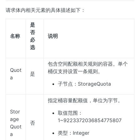
请求体内相关元素的具体描述如下：
是
否
名称
说明
必
选
包含空间配额相关规则的容器。单个
Quot
桶仅支持设置一条规则。
是
a
子节点：StorageQuota
指定桶容量配额值，单位为字节。
Stor
取值范围：
age
1~9223372036854775807
否
Quot
类型：Integer
a