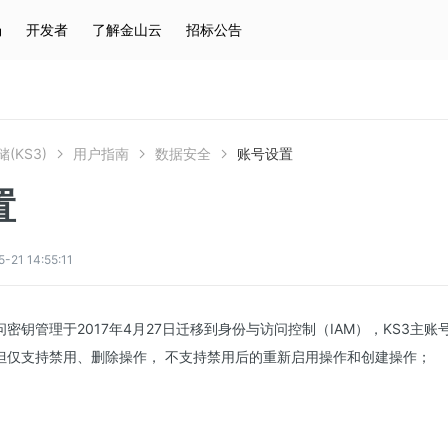
场
开发者
了解金山云
招标公告
热门搜索
云服务器
弹性IP
对象存储
IAM
(KS3)
用户指南
数据安全
账号设置
置
1 14:55:11
问密钥管理于2017年4月27日迁移到身份与访问控制（IAM），KS3主
，但仅支持禁用、删除操作， 不支持禁用后的重新启用操作和创建操作；