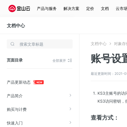
产品与服务
解决方案
定价
文档
云市
文档中心
对象存储(KS3)
文档中心
对象存储
存储与云分发
账号设
文件存储KPFS
页面目录
全部展开
CDN
对象存储(KS3)
最近更新时间：2021-05-2
产品更新动态
云硬盘(EBS)
文件存储KFS
KS3主账号的访
产品简介
全站加速
KS3访问密钥
购买与计费
在线迁移服务
查看方式：
快速入门
视频云服务