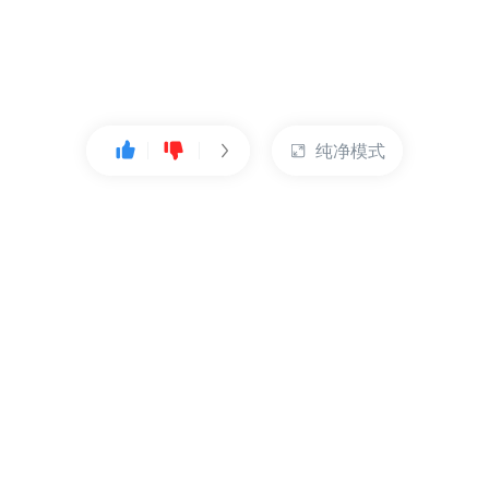
纯净模式
热门产品
账户管理
云服务器
管理控制台
数据库
账号管理
对象存储
实名认证
CDN
订单管理
弹性IP
资源目录