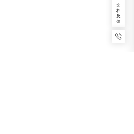
文
档
反
馈
7x24小时服务
免费备案
建议反馈
专家服务
咨询热线