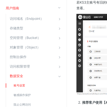
若KS3主账号有旧的
云直播(KLS)
用户指南
查看。
云转码(KET)
访问域名（Endpoint）
边缘节点计算
存储类型
云安全
空间管理（Bucket）
金山云云防火墙
对象管理（Object）
大模型应用防火墙
控制台操作
渗透测试
云堡垒机
访问权限管理
高防IP(KAD)
数据安全
DDoS原生高防
账号设置
主机安全
敏感操作保护
Web应用防火墙(WAF)
推荐客户使用【
密钥管理服务
阻止公网访问