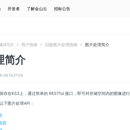
场
开发者
了解金山云
招标公告
热门搜索
云服务器
弹性IP
对象存储
IAM
(KS3)
用户指南
旧版图片处理指南
图片处理简介
理简介
8 19:27:09
存在KS3上，通过简单的 RESTful 接口，即可对存储空间内的图像进
以下图片处理API：
息
信息