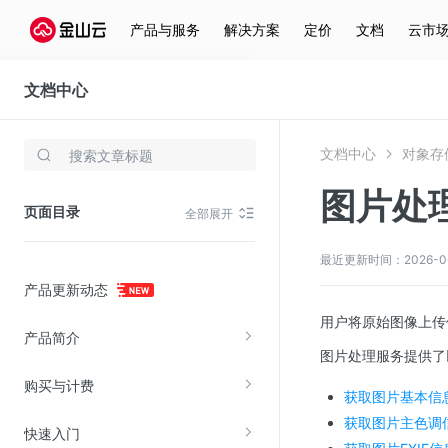
产品与服务
解决方案
定价
文档
云市
文档中心
对象存储(KS3)
文档中心
对象存储
存储与云分发
图片处
文件存储KPFS
页面目录
全部展开
CDN
对象存储(KS3)
最近更新时间：2026-06-0
产品更新动态
云硬盘(EBS)
用户将原始图像上传保
文件存储KFS
产品简介
图片处理服务提供了
全站加速
购买与计费
在线迁移服务
获取图片基本信
获取图片主色调
快速入门
视频云服务