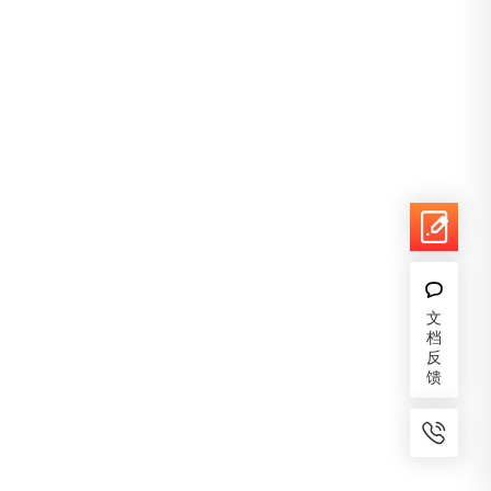
文
档
反
馈