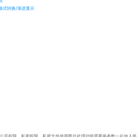
息
/格式转换/渐进显示
公开权限、私密权限，私密文件使用图片处理功能需要将参数一起放入签