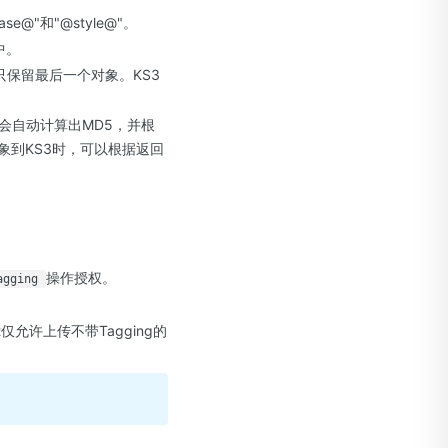
@"和"@style@"。
中。
保留最后一个对象。KS3
3会自动计算出MD5，并根
象到KS3时，可以根据返回
操作授权。
agging
ct仅允许上传不带Tagging的