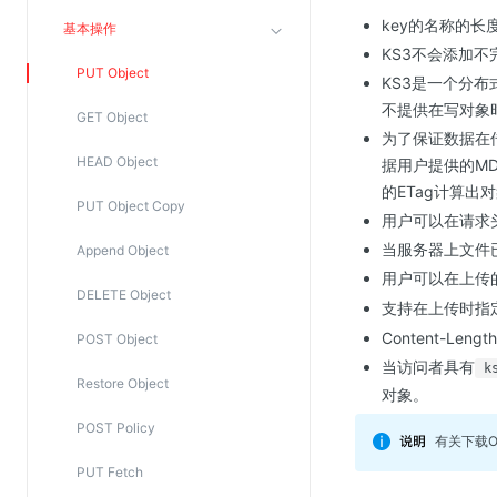
Web应用防火墙(WAF)
key的名称的长度
基本操作
密钥管理服务
KS3不会添加
PUT Object
KS3是一个分
SSL证书管理
不提供在写对象
GET Object
云安全中心
为了保证数据在传
应急响应
HEAD Object
据用户提供的M
的ETag计算出
PUT Object Copy
合规性
用户可以在请求头
当服务器上文件
Append Object
资质认证
用户可以在上传
欧盟数据保护条例（GDPR）
DELETE Object
支持在上传时指
Content-L
POST Object
当访问者具有
k
Restore Object
对象。
POST Policy
有关下载O
PUT Fetch