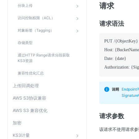
请求
分块上传
访问控制权限（ACL）
请求语法
对象标签（Tagging）
PUT /
{
ObjectKey
}
存储类型
Host
:
{
BucketNam
通过HTTP Range请求分段获取
Date
:
{
date
}
KS3资源
Authorization
:
{
Sig
兼容性优化汇总
上传回调处理
Endpoin
Signatu
AWS S3协议兼容
AWS S3 兼容优化
请求参数
加密
该请求不使用请求参
KS3计量