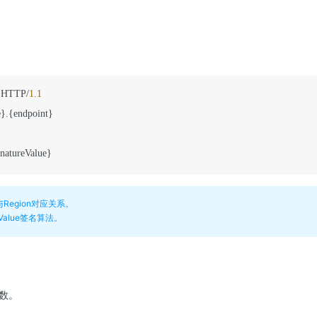
 HTTP/
1.1
e
}
.
{
endpoint
}
natureValue
}
t与Region对应关系。
reValue签名算法。
数。