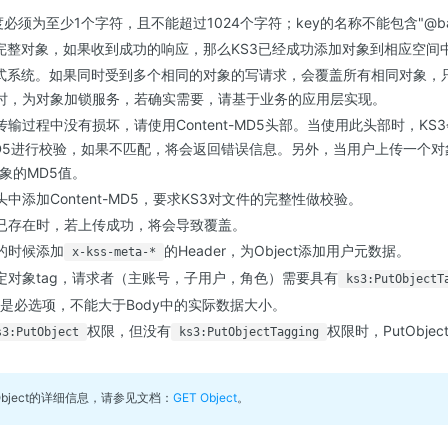
必须为至少1个字符，且不能超过1024个字符；key的名称不能包含"@base
不完整对象，如果收到成功的响应，那么KS3已经成功添加对象到相应空间
布式系统。如果同时受到多个相同的对象的写请求，会覆盖所有相同对象，只
时，为对象加锁服务，若确实需要，请基于业务的应用层实现。
输过程中没有损坏，请使用Content-MD5头部。当使用此头部时，KS
D5进行校验，如果不匹配，将会返回错误信息。另外，当用户上传一个对
对象的MD5值。
中添加Content-MD5，要求KS3对文件的完整性做校验。
已存在时，若上传成功，将会导致覆盖。
的时候添加
的Header，为Object添加用户元数据。
x-kss-meta-*
定对象tag，请求者（主账号，子用户，角色）需要具有
ks3:PutObjectT
ength是必选项，不能大于Body中的实际数据大小。
权限，但没有
权限时，PutObje
s3:PutObject
ks3:PutObjectTagging
bject的详细信息，请参见文档：
GET Object
。