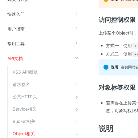
快速入门
视频云服务
访问控制权限
云直播(KLS)
用户指南
上传某个Objec
云转码(KET)
常用工具
方式一：使用
x
边缘节点计算
方式二：使用
x
API文档
云安全
请勿同时在H
KS3 API概览
金山云云防火墙
大模型应用防火墙
请求签名
对象标签权限
渗透测试
公共HTTP头
若需要在上传某
云堡垒机
Service相关
签，对象写权限
高防IP(KAD)
Bucket相关
DDoS原生高防
说明
主机安全
Object相关