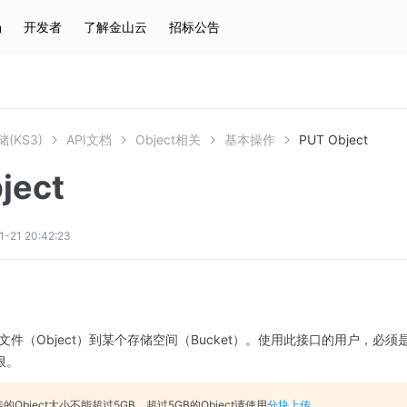
场
开发者
了解金山云
招标公告
热门搜索
云服务器
弹性IP
对象存储
IAM
(KS3)
API文档
Object相关
基本操作
PUT Object
ject
1 20:42:23
件（Object）到某个存储空间（Bucket）。使用此接口的用户，必须是
限。
的Object大小不能超过5GB，超过5GB的Object请使用
分块上传
。