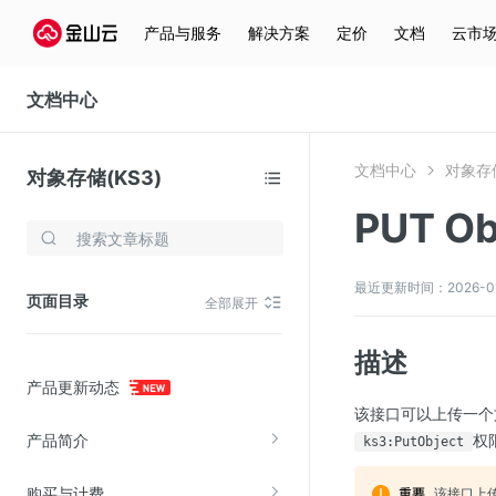
产品与服务
解决方案
定价
文档
云市
文档中心
文档中心
对象存储
对象存储(KS3)
PUT Ob
存储与云分发
文件存储KPFS
最近更新时间：2026-01-2
页面目录
全部展开
CDN
对象存储(KS3)
描述
产品更新动态
云硬盘(EBS)
该接口可以上传一个文
文件存储KFS
产品简介
权
ks3:PutObject
全站加速
购买与计费
该接口上传
在线迁移服务