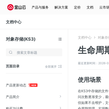
产品与服务
解决方案
定价
文档
云市
文档中心
文档中心
对象存储
对象存储(KS3)
生命周
存储与云分发
文件存储KPFS
最近更新时间：2026-04-2
页面目录
全部展开
CDN
对象存储(KS3)
使用场景
产品更新动态
云硬盘(EBS)
在KS3中存储的文
文件存储KFS
产品简介
问次数逐渐变少，最
全站加速
但如果不去维护，文
购买与计费
命周期管理，实现数
在线迁移服务