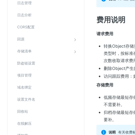
日志管理
Web应用防火墙(WAF)
密钥管理服务
日志分析
费用说明
SSL证书管理
CORS配置
请求费用
云安全中心
回源
应急响应
转换Object
存储清单
类型时，按标准
合规性
次数收取请求费
防盗链设置
删除Object
资质认证
项目管理
访问跟踪费用：
欧盟数据保护条例（GDPR）
存储费用
域名绑定
低频存储最短存
设置文件名
不需要补。
回收站
归档存储最短存储
要补。
在线解压
有关收费