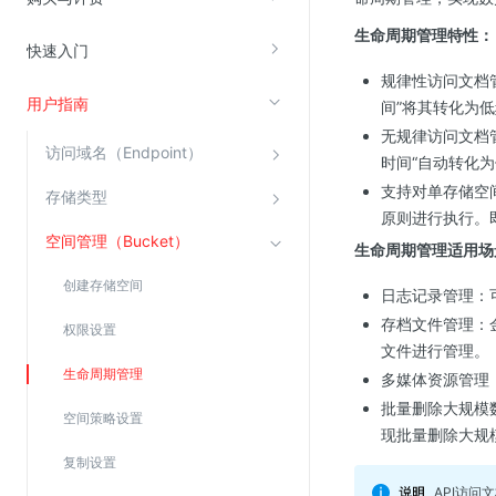
生命周期管理特性：
快速入门
视频云服务
规律性访问文档
云直播(KLS)
用户指南
间”将其转化为
云转码(KET)
无规律访问文档
访问域名（Endpoint）
时间“自动转化
边缘节点计算
支持对单存储空
存储类型
原则进行执行。
云安全
空间管理（Bucket）
生命周期管理适用场
金山云云防火墙
创建存储空间
日志记录管理：
大模型应用防火墙
存档文件管理：
权限设置
渗透测试
文件进行管理。
云堡垒机
生命周期管理
多媒体资源管理
高防IP(KAD)
批量删除大规模
空间策略设置
现批量删除大规
DDoS原生高防
复制设置
主机安全
API访问