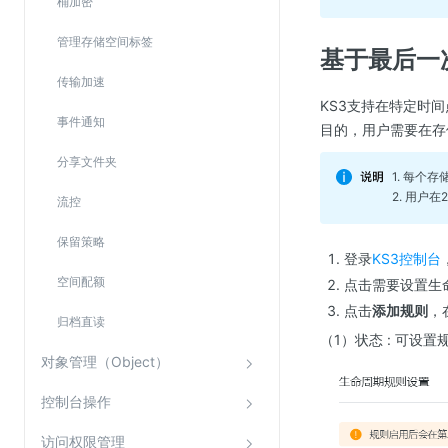
桶加密
管理存储空间标签
基于最后一
传输加速
KS3支持在特定时
事件通知
目的，用户需要在存
分享文件夹
1. 每个
2. 用户
流控
保留策略
登录
KS3控制台
空间配额
点击需要设置生
点击
添加规则
，
归档直读
（1）状态 : 可设
对象管理（Object）
控制台操作
访问权限管理