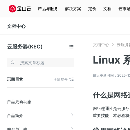
产品与服务
解决方案
定价
文档
云市
文档中心
文档中心
云服务器
云服务器(KEC)
Linu
存储与云分发
文件存储KPFS
最近更新时间：2025-12-3
页面目录
全部展开
CDN
对象存储(KS3)
什么是网络
产品更新动态
云硬盘(EBS)
网络连通性是云服务
文件存储KFS
产品简介
重要技能。本教程将
全站加速
购买与计费
在线迁移服务