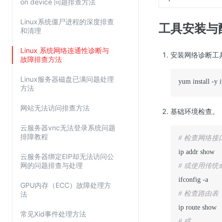
on device 问题排查方法
Web应用防火墙(WAF)
Linux系统僵尸进程的深度排查
密钥管理服务
工具安装与
和清理
SSL证书管理
Linux 系统网络连通性诊断与
安装网络诊断工
云安全中心
故障排查方法
应急响应
Linux服务器磁盘已满问题处理
yum install -y i
方法
合规性
网站无法访问排查方法
基础环境检查。
资质认证
云服务器vnc无法登录系统问题
欧盟数据保护条例（GDPR）
排障教程
# 检查网络接
云服务器绑定EIP却无法访问公
网的问题排查与处理
# 或使用传统
GPU内存（ECC）故障处理方
法
# 检查路由表
常见Xid事件处理方法
# 或