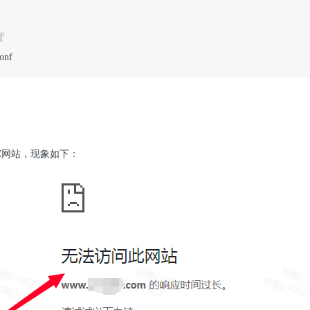
置
conf
X网站，现象如下：