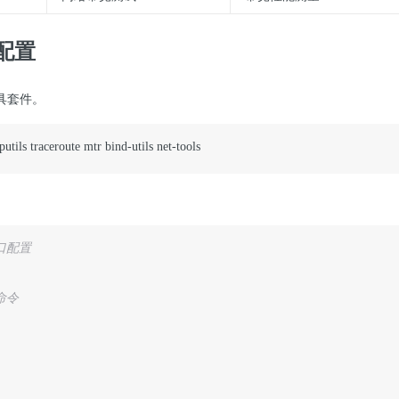
配置
具套件。
putils traceroute mtr bind-utils net-tools
口配置
命令