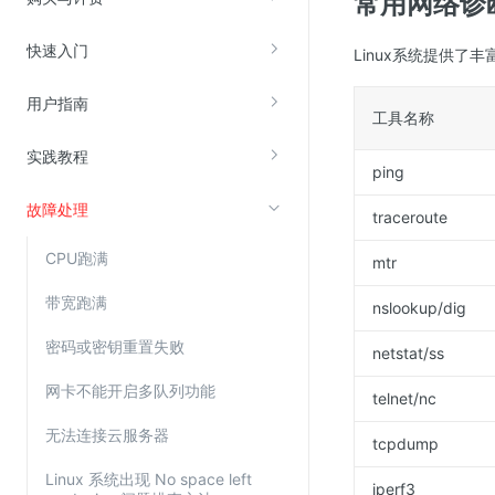
常用网络诊
快速入门
Linux系统提供
视频云服务
云直播(KLS)
用户指南
工具名称
云转码(KET)
实践教程
边缘节点计算
ping
故障处理
traceroute
云安全
CPU跑满
mtr
金山云云防火墙
大模型应用防火墙
带宽跑满
nslookup/dig
渗透测试
密码或密钥重置失败
netstat/ss
云堡垒机
网卡不能开启多队列功能
telnet/nc
高防IP(KAD)
无法连接云服务器
DDoS原生高防
tcpdump
主机安全
Linux 系统出现 No space left
iperf3