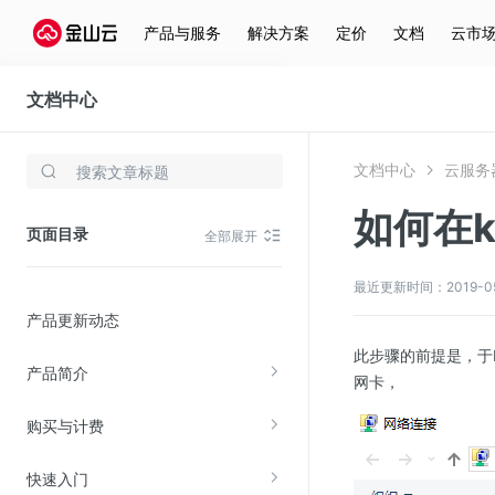
产品与服务
解决方案
定价
文档
云市
文档中心
云服务器(KEC)
文档中心
云服务器
存储与云分发
如何在
文件存储KPFS
页面目录
全部展开
CDN
对象存储(KS3)
最近更新时间：2019-05-1
产品更新动态
云硬盘(EBS)
此步骤的前提是，于KV
文件存储KFS
产品简介
网卡，
全站加速
购买与计费
在线迁移服务
快速入门
视频云服务