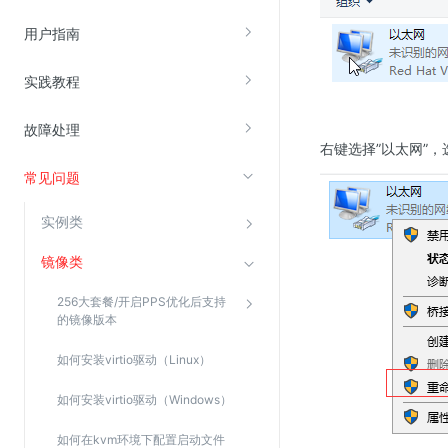
云直播(KLS)
用户指南
云转码(KET)
实践教程
边缘节点计算
故障处理
云安全
右键选择”以太网”，选
常见问题
金山云云防火墙
大模型应用防火墙
实例类
渗透测试
镜像类
云堡垒机
256大套餐/开启PPS优化后支持
高防IP(KAD)
的镜像版本
DDoS原生高防
如何安装virtio驱动（Linux）
主机安全
如何安装virtio驱动（Windows）
Web应用防火墙(WAF)
密钥管理服务
如何在kvm环境下配置启动文件