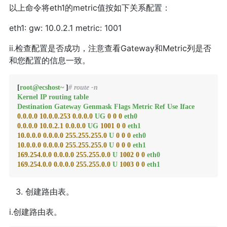
以上命令将eth1的metric值按如下关系配置：
eth1: gw: 10.0.2.1 metric: 1001
ii.检查配置是否成功，注意查看Gateway和Metric列是否
和您配置的信息一致。
[
root@ecshost~
 ]
# route -n
Kernel
IP
routing
table
Destination
Gateway
Genmask
Flags
Metric
Ref
Use
Iface
0.0
.0
.0
10.0
.0
.253
0.0
.0
.0
UG
0
0
0
eth0
0.0
.0
.0
10.0
.2
.1
0.0
.0
.0
UG
1001 
0
0
eth1
10.0
.0
.0
0.0
.0
.0
255.255
.255
.0
U
0
0
0
eth0
10.0
.0
.0
0.0
.0
.0
255.255
.255
.0
U
0
0
0
eth1
169.254
.0
.0
0.0
.0
.0
255.255
.0
.0
U
1002 
0
0
eth0
169.254
.0
.0
0.0
.0
.0
255.255
.0
.0
U
1003 
0
0
eth1
创建路由表。
i.创建路由表。