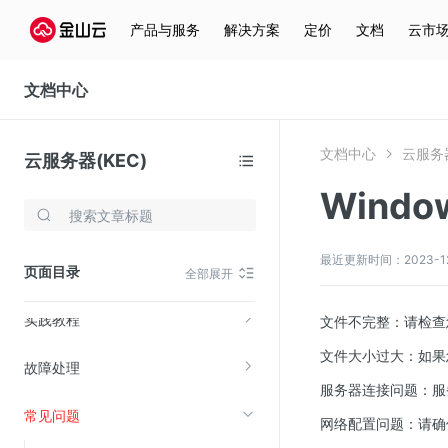
产品与服务
解决方案
定价
文档
云市
产品更新动态
文档中心
产品简介
文档中心
云服务器
云服务器(KEC)
购买与计费
Wind
存储与云分发
快速入门
文件存储KPFS
最近更新时间：2023-12-2
页面目录
用户指南
全部展开
CDN
实践教程
对象存储(KS3)
文件不完整：请检查
云硬盘(EBS)
文件大小过大：如果
故障处理
文件存储KFS
服务器连接问题：服
常见问题
全站加速
网络配置问题：请确
在线迁移服务