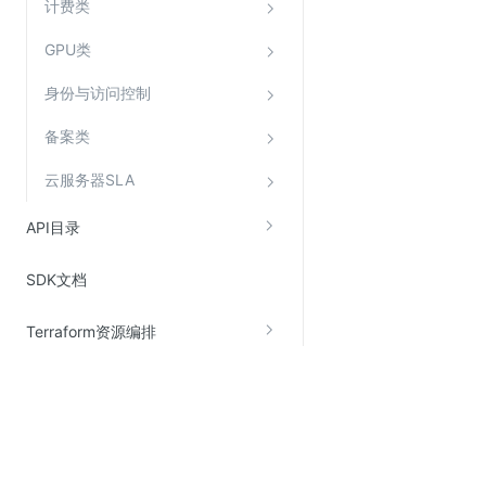
计费类
GPU类
身份与访问控制
备案类
云服务器SLA
API目录
SDK文档
Terraform资源编排
关于金山云
服务与支持
了解金山云
在线客服