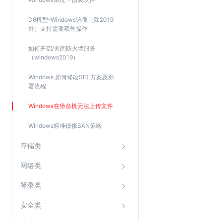
Web应用防火墙(WAF)
D6机型-Windows镜像（除2019
密钥管理服务
外）支持需要额外操作
SSL证书管理
如何开启/关闭防火墙服务
云安全中心
（windows2019）
应急响应
Windows 如何修改SID 方案及部
署流程
合规性
Windows在堡垒机无法上传文件
资质认证
Windows标准镜像SAN策略
欧盟数据保护条例（GDPR）
存储类
网络类
登录类
安全类