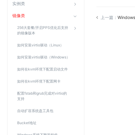
实例类
镜像类
视频云服务
上一篇：
Windo
云直播(KLS)
256大套餐/开启PPS优化后支持
的镜像版本
云转码(KET)
如何安装virtio驱动（Linux）
边缘节点计算
如何安装virtio驱动（Windows）
云安全
如何在kvm环境下配置启动文件
金山云云防火墙
如何在kvm环境下配置网卡
大模型应用防火墙
渗透测试
配置fstab和grub完成对virtio的
支持
云堡垒机
高防IP(KAD)
自动扩容系统盘工具包
DDoS原生高防
Bucket地址
主机安全
Windows系统下预装软件