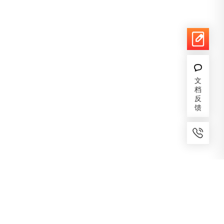
文
档
反
馈
7x24小时服务
免费备案