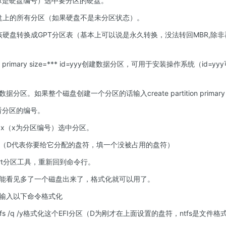
sk x（x是硬盘编号）选中要分区的硬盘。
该硬盘上的所有分区（如果硬盘不是未分区状态）。
pt将该硬盘转换成GPT分区表（基本上可以说是永久转换，没法转回MBR,除非
ition primary size=*** id=yyy创建数据分区，可用于安装操作系统（
区。如果整个磁盘创建一个分区的话输入create partition primary
on查看分区的编号。
ition x（x为分区编号）选中分区。
tter=D（D代表你要给它分配的盘符，填一个没被占用的盘符）
kpart分区工具，重新回到命令行。
能看见多了一个磁盘出来了，格式化就可以用了。
输入以下命令格式化
/fs:ntfs /q /y格式化这个EFI分区（D为刚才在上面设置的盘符，ntfs是