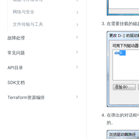
SSL证书管理
网络与安全
云安全中心
在需要挂载的磁
文件传输与工具
应急响应
故障处理
合规性
常见问题
资质认证
欧盟数据保护条例（GDPR）
API目录
SDK文档
Terraform资源编排
在弹出的对话框
的。