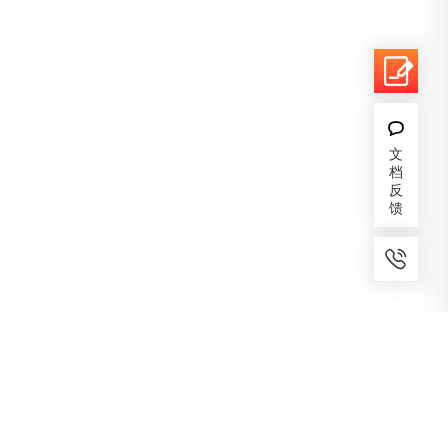
文
档
反
馈
7x24小时服务
免费备案