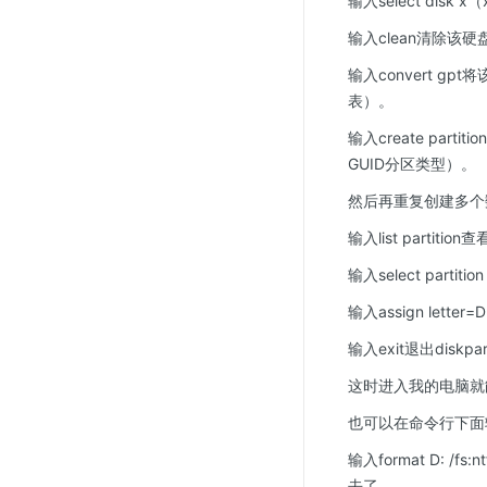
输入select di
输入clean清除
输入convert g
表）。
输入create part
GUID分区类型）。
然后再重复创建多个数据分
输入list partiti
输入select part
输入assign le
输入exit退出dis
这时进入我的电脑就
也可以在命令行下面
输入format D: 
去了。