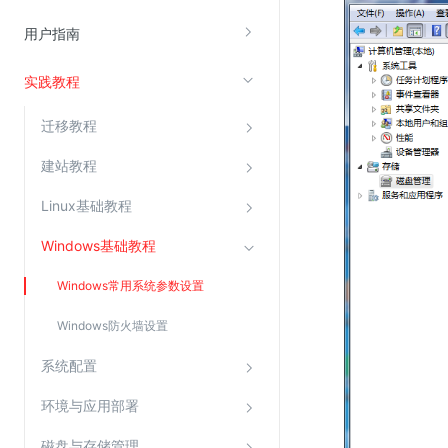
云直播(KLS)
用户指南
云转码(KET)
实践教程
边缘节点计算
迁移教程
云安全
建站教程
金山云云防火墙
Linux基础教程
大模型应用防火墙
渗透测试
Windows基础教程
云堡垒机
Windows常用系统参数设置
高防IP(KAD)
Windows防火墙设置
DDoS原生高防
系统配置
主机安全
Web应用防火墙(WAF)
环境与应用部署
密钥管理服务
磁盘与存储管理