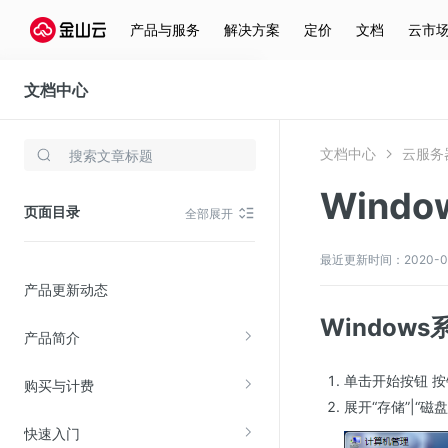
产品与服务
解决方案
定价
文档
云市
文档中心
云服务器(KEC)
文档中心
云服务器
存储与云分发
Wind
文件存储KPFS
页面目录
全部展开
CDN
对象存储(KS3)
最近更新时间：2020-06-0
产品更新动态
云硬盘(EBS)
Window
文件存储KFS
产品简介
全站加速
单击开始按钮 按
购买与计费
在线迁移服务
展开“存储”|“
快速入门
视频云服务