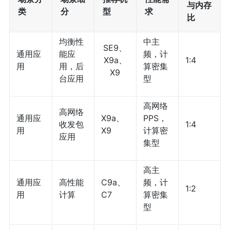
与内存
类
分
型
求
比
均衡性
中主
SE9、
通用应
能应
频，计
X9a、
1:4
用
用，后
算密集
X9
台应用
型
高网络
高网络
通用应
X9a、
PPS，
收发包
1:4
用
X9
计算密
应用
集型
高主
通用应
高性能
C9a、
频，计
1:2
用
计算
C7
算密集
型