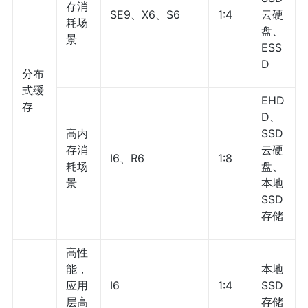
存消
SE9、X6、S6
1:4
云硬
耗场
盘、
景
ESS
D
分布
式缓
EHD
存
D、
高内
SSD
存消
云硬
I6、R6
1:8
耗场
盘、
景
本地
SSD
存储
高性
能，
本地
应用
I6
1:4
SSD
层高
存储