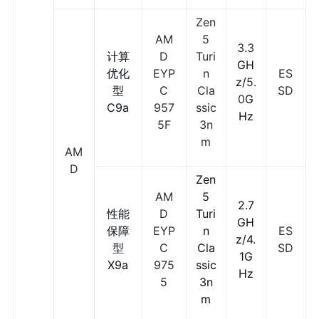
Zen
AM
5
3.3
计算
D
Turi
GH
优化
EYP
n
ES
z/
5.
型
C
Cla
SD
0
G
C9a
957
ssic
Hz
5F
3n
m
AM
D
Zen
AM
5
2.7
性能
D
Turi
GH
保障
EYP
n
ES
z/4.
型
C
Cla
SD
1G
X9a
975
ssic
Hz
5
3n
m