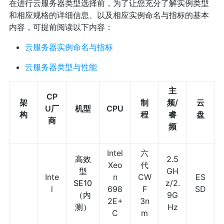
在进行云服务器类型选择前，为了让您充分了解实例类型
和相应规格的详细信息、以及相应实例命名与指标的基本
内容，可提前阅读以下内容：
云服务器实例命名与指标
云服务器类型与性能
主
CP
架
制
频/
云
U厂
机型
CPU
构
程
睿
盘
商
频
Intel
六
高效
2.5
Xeo
代
型
GH
Inte
n
CW
ES
SE10
z/2.
l
698
F
SD
（内
9G
2E+
3n
测）
Hz
C
m