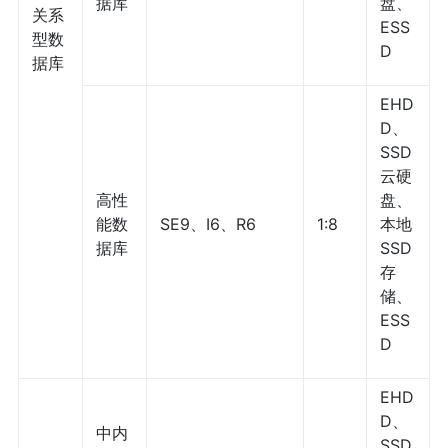
据库
盘、
关系
ESS
型数
D
据库
EHD
D、
SSD
云硬
高性
盘、
能数
SE9、I6、R6
1:8
本地
据库
SSD
存
储、
ESS
D
EHD
D、
中内
SSD