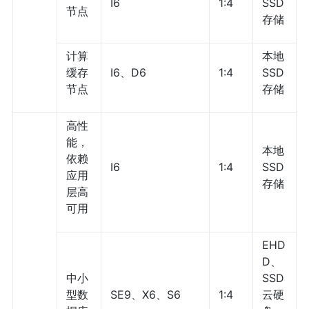
I6
1:4
SSD
节点
存储
计算
本地
缓存
I6、D6
1:4
SSD
节点
存储
高性
能，
本地
依赖
I6
1:4
SSD
应用
存储
层高
可用
EHD
D、
中小
SSD
型数
SE9、X6、S6
1:4
云硬