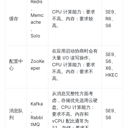
Redis
、
CPU 计算能力：要求
SE9、
Memc
缓存
不高。内存：要求较
R6、
ache
高。
S6
、
Solo
在应用启动协商时会有
SE9、
大量 I/O 读写操作。
配置中
ZooKe
S6、
CPU 计算能力：要求
心
eper
X6、
不高。内存：要求不
HKEC
高。
从消息完整性方面考
虑，存储优先选用云硬
Kafka
盘。CPU 计算能力：
消息队
、
SE9、
要求不高。内存和
列
Rabbi
S6
vCPU 配比通常为
tMQ
1:1。存储：要求不