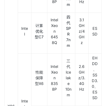
8P
Hz
m
四
Intel
3.1
代
计算
Xeo
GH
Inte
SP
ES
优化
n
z/4
l
R
SD
型C7
645
GH
7n
8Q
z
m
EH
三
DD
Intel
代
2.6
、
性能
Xeo
Ice
GH
SS
保障
n
lak
z/3.
D3.
型X6
835
e
4G
0、
8P
10n
Hz
ES
m
SD
Inte