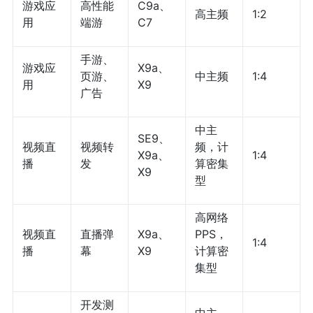
游戏应
高性能
C9a、
高主频
1:2
用
端游
C7
手游、
游戏应
X9a、
页游、
中主频
1:4
用
X9
广告
中主
SE9、
视频直
视频转
频，计
X9a、
1:4
播
发
算密集
X9
型
高网络
视频直
直播弹
X9a、
PPS，
1:4
播
幕
X9
计算密
集型
开发测