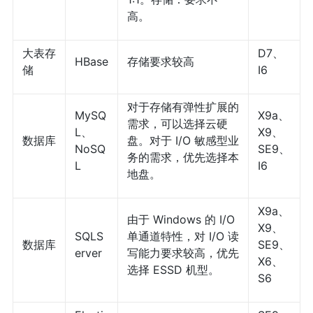
高。
大表存
D7、
HBase
存储要求较高
储
I6
对于存储有弹性扩展的
MySQ
X9a、
需求，可以选择云硬
L、
X9、
数据库
盘。对于 I/O 敏感型业
NoSQ
SE9、
务的需求，优先选择本
L
I6
地盘。
X9a、
由于 Windows 的 I/O
X9、
SQLS
单通道特性，对 I/O 读
数据库
SE9、
erver
写能力要求较高，优先
X6、
选择 ESSD 机型。
S6