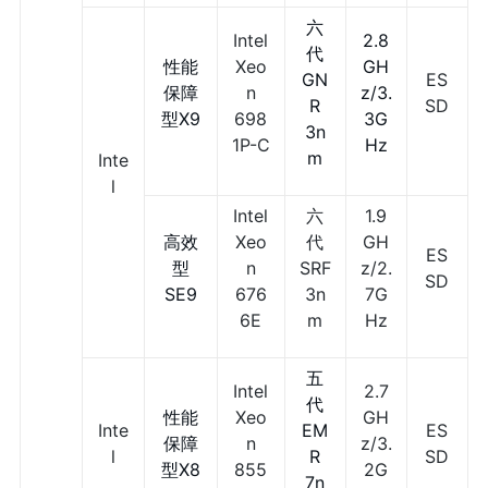
六
Intel
2.8
代
性能
Xeo
GH
GN
ES
保障
n
z/3.
R
SD
型X9
698
3G
3n
1P-C
Hz
m
Inte
l
Intel
六
1.9
高效
Xeo
代
GH
ES
型
n
SRF
z/2.
SD
SE9
676
3n
7G
6E
m
Hz
五
Intel
2.7
代
性能
Xeo
GH
Inte
EM
ES
保障
n
z/3.
l
R
SD
型X8
855
2G
7n