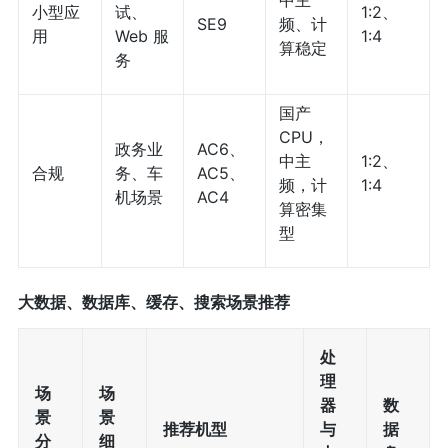
中主
小型应
试、
1:2、
SE9
频、计
用
Web 服
1:4
算稳定
务
国产
CPU，
政务业
AC6、
中主
1:2、
合规
务、车
AC5、
频，计
1:4
机场景
AC4
算密集
型
大数据、数据库、缓存、搜索场景推荐
处
理
场
场
器
数
景
景
推荐机型
与
据
分
细