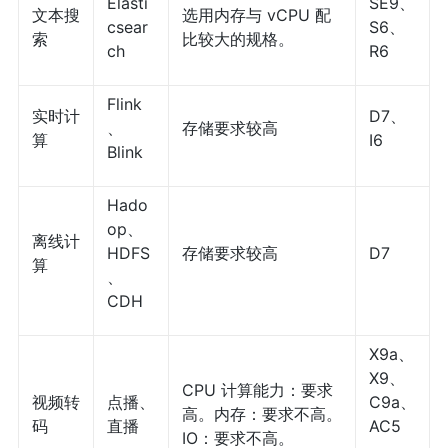
Elasti
SE9、
文本搜
选用内存与 vCPU 配
csear
S6、
索
比较大的规格。
ch
R6
Flink
实时计
D7、
、
存储要求较高
算
I6
Blink
Hado
op、
离线计
HDFS
存储要求较高
D7
算
、
CDH
X9a、
X9、
CPU 计算能力：要求
视频转
点播、
C9a、
高。内存：要求不高。
码
直播
AC5
IO：要求不高。