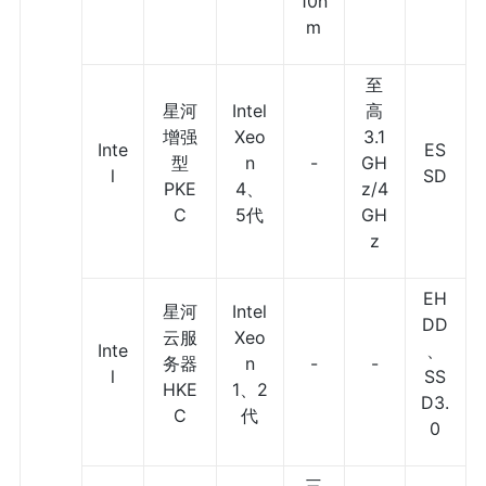
10n
m
至
星河
Intel
高
增强
Xeo
3.1
Inte
ES
型
n
-
GH
l
SD
PKE
4、
z/4
C
5代
GH
z
EH
星河
Intel
DD
云服
Xeo
Inte
、
务器
n
-
-
l
SS
HKE
1、2
D3.
C
代
0