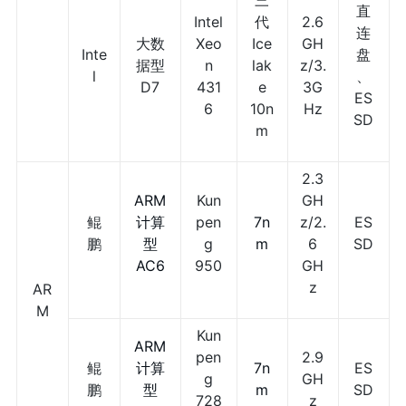
三
直
Intel
代
2.6
连
大数
Xeo
Ice
GH
Inte
盘
据型
n
lak
z/3.
l
、
D7
431
e
3G
ES
6
10n
Hz
SD
m
2.3
ARM
Kun
GH
鲲
计算
pen
7n
z/2.
ES
鹏
型
g
m
6
SD
AC6
950
GH
z
AR
M
Kun
ARM
pen
2.9
鲲
计算
7n
ES
g
GH
鹏
型
m
SD
728
z