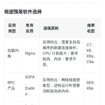
根据预装软件选择
应用
常用
推荐
选项原则
类型
应用
机型
应用特点：需要支持高
C7、
频率的新建连接操作。
负载均
X9、
Nginx
CPU 计算能力：要求
衡
X9a、
较高。内存：要求不
C9a
高。
SOFA
应用特点：网络链接密
RPC
、
SE9、
集型；进程运行时需要
产品
Dubb
X9a
消耗较高的内存。
o