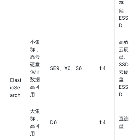
存
储、
ESS
D
小集
高效
群，
云硬
靠云
盘、
硬盘
SSD
SE9、X6、S6
1:4
保证
云硬
数据
盘、
Elast
高可
ESS
icSe
用
D
arch
大集
群，
直连
D6
1:4
高可
盘
用