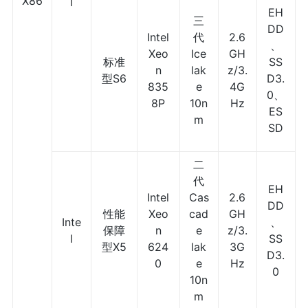
X86
l
EH
三
DD
Intel
代
2.6
、
Xeo
Ice
GH
标准
SS
n
lak
z/3.
型S6
D3.
835
e
4G
0、
8P
10n
Hz
ES
m
SD
二
代
EH
Intel
Cas
2.6
DD
性能
Xeo
cad
GH
Inte
、
保障
n
e
z/3.
l
SS
型X5
624
lak
3G
D3.
0
e
Hz
0
10n
m