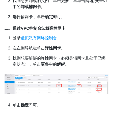
找到想要卸载的实例，单击
更多
，再单击
网络/安全组
中的
卸载辅网卡
。
选择辅网卡，单击
确定
即可。
二、通过VPC控制台卸载弹性网卡
登录
虚拟私有网络控制台
在左侧导航栏单击
弹性网卡
。
找到想要解绑的弹性网卡（必须是辅网卡且处于已绑
定状态），单击
更多
中的
解绑
。
单击
确定
即可。