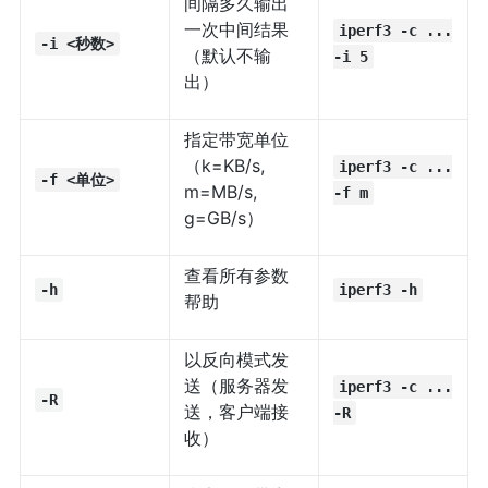
间隔多久输出
一次中间结果
iperf3 -c ...
-i <秒数>
（默认不输
-i 5
出）
指定带宽单位
（k=KB/s,
iperf3 -c ...
-f <单位>
m=MB/s,
-f m
g=GB/s）
查看所有参数
-h
iperf3 -h
帮助
以反向模式发
送（服务器发
iperf3 -c ...
-R
送，客户端接
-R
收）