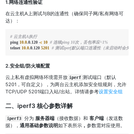
1.网络连通性验证
在云主机A上测试与B的连通性（确保同子网/私有网络可
达）：
# 云主机A执行
ping 
10.0
.0.120 
-
c
10
# 连续ping 10次，丢包率应<1%
telnet 
10.0
.0.120 
5201
# 测试iperf默认端口连通性（未启动时会
2.安全组/防火墙配置
云上私有虚拟网络环境需开放
测试端口（默认
iperf
5201，可自定义），为两台云主机添加安全组规则，允许
TCP/UDP 5201端口入站/出站。详情请参考
设置安全组
二、iperf3 核心参数详解
分为
服务器端
（接收数据）和
客户端
（发送数
iperf3
据），
通用基础参数说明
如下表所示
，
参数需对应使用。