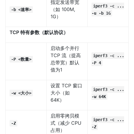
指定发送带宽
iperf3 -c ...
（如 100M,
-b <速率>
-u -b 1G
1G）
TCP 特有参数（默认协议）
启动多个并行
TCP 流（提高
iperf3 -c ...
-P <数量>
总带宽）默认
-P 4
值为1
设置 TCP 窗口
iperf3 -c ...
大小（如
-w <大小>
-w 64K
64K）
启用零拷贝模
iperf3 -c ...
式（减少 CPU
-Z
-Z
占用）