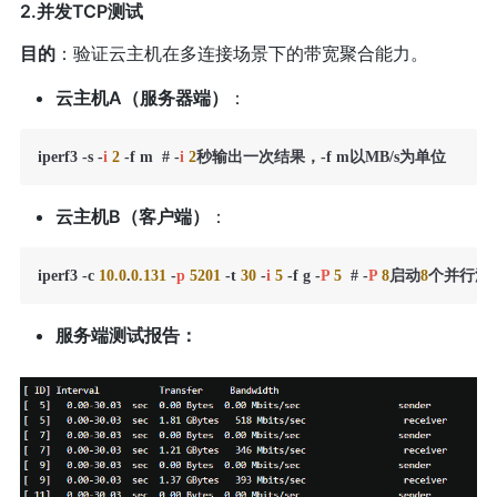
2.并发TCP测试
目的
：验证云主机在多连接场景下的带宽聚合能力。
云主机A（服务器端）
：
iperf3 -s -
i
2
 -f m  # -
i
2
秒输出一次结果，-f m以MB/s为单位
云主机B（客户端）
：
iperf3 -c 
10.0
.
0.131
 -
p
5201
 -t 
30
 -
i
5
 -f g -
P
5
  # -
P
8
启动
8
个并行流，
服务端测试报告：