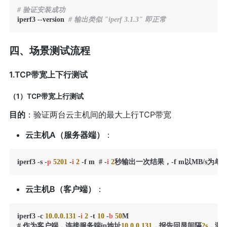
# 验证安装成功
iperf3 --version  
# 输出类似 "iperf 3.1.3" 即正常
四、场景测试流程
1.TCP带宽上下行测试
（1）TCP带宽上行测试
目的
：验证两台云主机间的最大上行TCP带宽
云主机A（服务器端）
：
iperf3 -s -
p
5201
 -
i
2
 -f m  # -
i
2
秒输出一次结果，-f m以MB/s为单
云主机B（客户端）
：
iperf3 -c 
10.0
.
0.131
 -
i
2
 -t 
10
 -
b
50
M 

# 作为客户端，连接服务端ip地址
10.0
.
0.131
，报告回显间隔
2s
，测