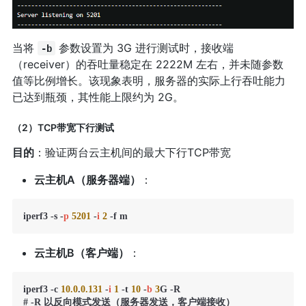
当将
参数设置为 3G 进行测试时，接收端
-b
（receiver）的吞吐量稳定在 2222M 左右，并未随参数
值等比例增长。该现象表明，服务器的实际上行吞吐能力
已达到瓶颈，其性能上限约为 2G。
（2）TCP带宽下行测试
目的
：验证两台云主机间的最大下行TCP带宽
云主机A（服务器端）
：
iperf3 -s -
p
5201
 -
i
2
 -f m
云主机B（客户端）
：
iperf3 -c 
10.0
.
0.131
 -
i
1
 -t 
10
 -
b
3
G -R

# -R 以反向模式发送（服务器发送，客户端接收）