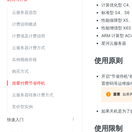
计算优化型 C4、
云服务器选型
标准型 S4、S6
视频云服务
性能保障型 X5、
计费说明概述
云直播(KLS)
性能增强型 X6S
云转码(KET)
ARM 计算型 AC
计费项及计费说明
星河云服务器
边缘节点计算
云服务器计费方式
使用原则
实例规格价格
云安全
金山云云防火墙
购买方式
开启"节省停机
大模型应用防火墙
按量付费节省停机
置密码等运维操
渗透测试
如果
云服务器转换计费方式
云堡垒机
竞价型实例
高防IP(KAD)
如果关机是为了
DDoS原生高防
快速入门
使用限制
主机安全