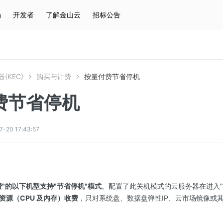
场
开发者
了解金山云
招标公告
热门搜索
云服务器
弹性IP
对象存储
IAM
(KEC)
购买与计费
按量付费节省停机
费节省停机
0 17:43:57
"的以下机型支持"节省停机"模式
。配置了此关机模式的云服务器在进入"
资源（CPU 及内存）收费
，只对系统盘、数据盘弹性IP、云市场镜像或