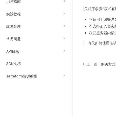
用户指南
Web应用防火墙(WAF)
"关机不收费"模式
密钥管理服务
实践教程
不适用于因账户
SSL证书管理
不支持加入容灾
故障处理
云安全中心
在云服务器内部
应急响应
常见问题
有关如何使用该
合规性
API目录
资质认证
SDK文档
上一篇：
购买方式
欧盟数据保护条例（GDPR）
Terraform资源编排