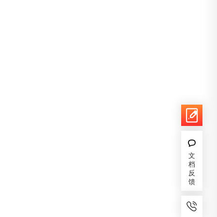
文
档
反
馈