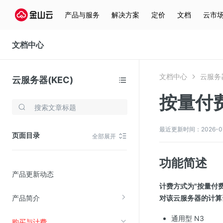
产品与服务
解决方案
定价
文档
云市
文档中心
文档中心
云服务器
云服务器(KEC)
按量付
存储与云分发
文件存储KPFS
最近更新时间：2026-07-2
页面目录
全部展开
CDN
对象存储(KS3)
功能简述
产品更新动态
云硬盘(EBS)
计费方式为"按量付费
文件存储KFS
产品简介
对该云服务器的计算
全站加速
通用型 N3
购买与计费
在线迁移服务