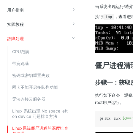
当系统出现运行缓慢
云直播(KLS)
用户指南
执行
，查看进
top
云转码(KET)
实践教程
边缘节点计算
故障处理
云安全
CPU跑满
金山云云防火墙
大模型应用防火墙
带宽跑满
僵尸进程清
渗透测试
密码或密钥重置失败
步骤一：获取
云堡垒机
网卡不能开启多队列功能
高防IP(KAD)
执行如下命令，观察发
无法连接云服务器
DDoS原生高防
root用户运行。
主机安全
Linux 系统出现 No space left
on device 问题排查方法
ps aux | awk 
'$8=="
Web应用防火墙(WAF)
Linux系统僵尸进程的深度排查
密钥管理服务