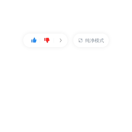
纯净模式
热门产品
账户管理
云服务器
管理控制台
数据库
账号管理
对象存储
实名认证
CDN
订单管理
弹性IP
资源目录