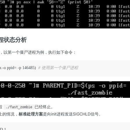
程状态分析
，以第一个僵尸进程为例，执行如下命令：
-o ppid= -p 146485)  
# 使用第一个僵尸进程
程
已经终止。
./fast_zombie
止的情况，
标准处理方案
是向init进程发送SIGCHLD信号。
D 1 