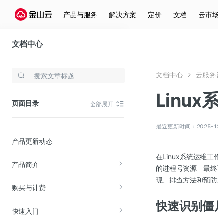
产品与服务
解决方案
定价
文档
云市
文档中心
云服务器(KEC)
文档中心
云服务器
存储与云分发
Linu
文件存储KPFS
页面目录
全部展开
CDN
对象存储(KS3)
最近更新时间：2025-12-3
产品更新动态
云硬盘(EBS)
在Linux系统运维
文件存储KFS
产品简介
的进程号资源，最终
全站加速
现、排查方法和预防
购买与计费
在线迁移服务
快速识别僵
快速入门
视频云服务