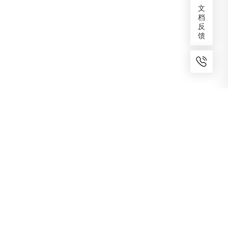
文
档
反
馈
7x24小时服务
免费备案
建议反馈
专家服务
咨询热线