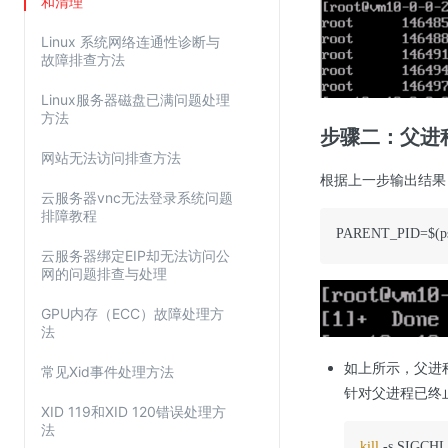
和清理
SSL证书管理
Linux 系统网络连通性诊断与
云安全中心
故障排查方法
应急响应
Linux服务器磁盘已满问题处理
方法
步骤二：父进
合规性
网站无法访问排查方法
资质认证
根据上一步输出结果
云服务器vnc无法登录系统问题
欧盟数据保护条例（GDPR）
排障教程
PARENT_PID=$(ps 
云服务器绑定EIP却无法访问公
网的问题排查与处理
GPU内存（ECC）故障处理方
法
如上所示，父进
常见Xid事件处理方法
针对父进程已终
XID 119和XID 120错误处理方
法
kill
 -s SIGCHL