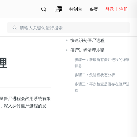
控制台
备案
登录
注册
文档导读
账号管理
账单
快速识别僵尸进程
僵尸进程清理步骤
理
步骤一：获取所有僵尸进程的详细
信息
步骤二：父进程状态分析
步骤三：再次检查是否存在僵尸进
程
。大量僵尸进程会占用系统有限
，深入探讨僵尸进程的发