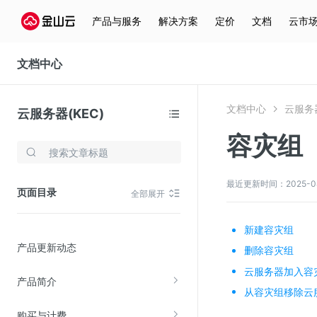
产品与服务
解决方案
定价
文档
云市
文档中心
文档中心
云服务器
云服务器(KEC)
容灾组
存储与云分发
文件存储KPFS
最近更新时间：2025-04-2
页面目录
全部展开
CDN
对象存储(KS3)
新建容灾组
产品更新动态
云硬盘(EBS)
删除容灾组
云服务器加入容
文件存储KFS
产品简介
从容灾组移除云
全站加速
购买与计费
在线迁移服务