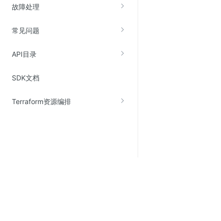
故障处理
常见问题
API目录
SDK文档
Terraform资源编排
关于金山云
服务与支持
了解金山云
在线客服