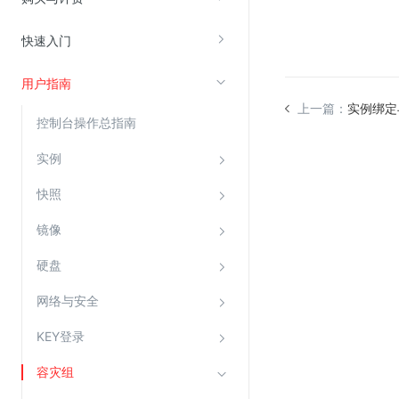
快速入门
视频云服务
云直播(KLS)
用户指南
云转码(KET)
上一篇：
实例绑定
控制台操作总指南
边缘节点计算
实例
云安全
快照
金山云云防火墙
镜像
大模型应用防火墙
硬盘
渗透测试
云堡垒机
网络与安全
高防IP(KAD)
KEY登录
DDoS原生高防
容灾组
主机安全