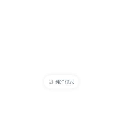
纯净模式
热门产品
账户管理
云服务器
管理控制台