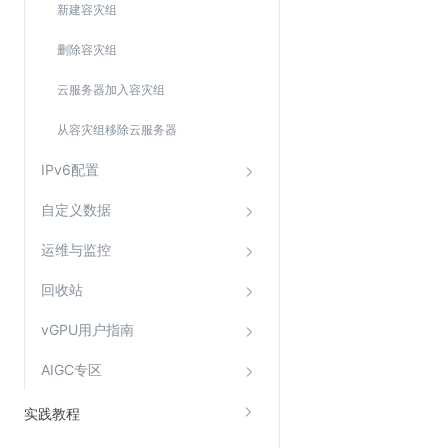
新建容灾组
Web应用防火墙(WAF)
密钥管理服务
删除容灾组
SSL证书管理
云服务器加入容灾组
云安全中心
从容灾组移除云服务器
应急响应
IPv6配置
合规性
自定义数据
资质认证
运维与监控
欧盟数据保护条例（GDPR）
回收站
vGPU用户指南
AIGC专区
实践教程