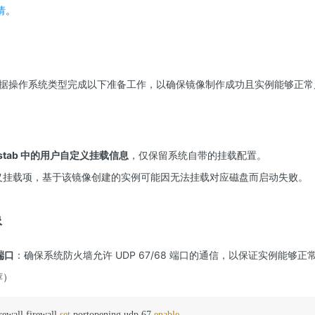
请
。
据操作系统类型完成以下准备工作，以确保镜像制作成功且实例能够正常
/fstab 中的用户自定义挂载信息
，仅保留系统自带的挂载配置。
义挂载项，基于该镜像创建的实例可能因无法挂载对应磁盘而启动失败。
像
端口
：确保系统防火墙允许 UDP 67/68 端口的通信，以保证实例能够正常
荐）
rewall firewall 
set
 portopening udp 67 
enable