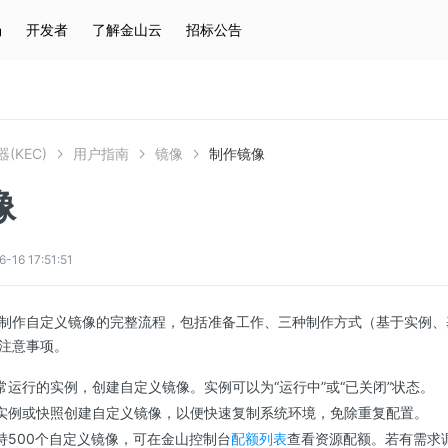
场
开发者
了解金山云
招标公告
热门搜索
云服务器
弹性IP
对象存储
IAM
(KEC)
用户指南
镜像
制作镜像
像
6 17:51:51
制作自定义镜像的完整流程，包括准备工作、三种制作方式（基于实例、基于快
注意事项。
常运行的实例，创建自定义镜像。实例可以为“运行中”或“已关闭”状态。
实例或快照创建自定义镜像，以便快速复制系统环境，免除重复配置。
持500个自定义镜像，可在金山控制台
配额列表
查看资源配额。若有需求