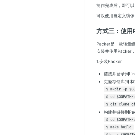
制作完成后，即可以
可以使用自定义镜像
方式三：使用P
Packer是一款轻
安装并使用Packe
1.安装Packer
链接并登录到Li
克隆存储库到 $GOPAT
$ mkdir -p $G
$ cd $GOPATH/
$ git clone g
构建并链接到Pac
$ cd $GOPATH/
$ make build
$ln -s $GOPAT