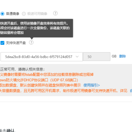
单击
确认
。