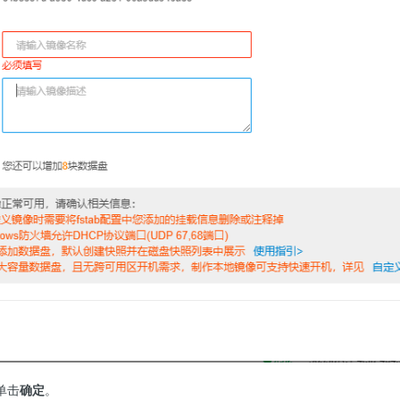
单击
确定
。