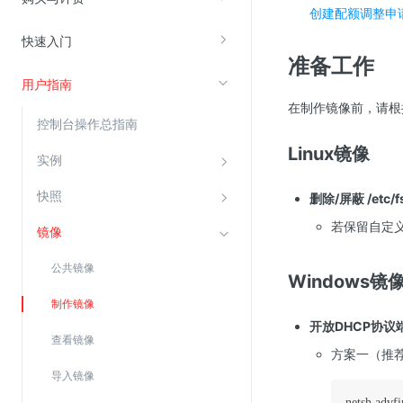
创建配额调整申
快速入门
视频云服务
准备工作
云直播(KLS)
用户指南
在制作镜像前，请根
云转码(KET)
控制台操作总指南
边缘节点计算
Linux镜像
实例
云安全
快照
删除/屏蔽 /etc
金山云云防火墙
若保留自定
镜像
大模型应用防火墙
公共镜像
渗透测试
Windows镜
云堡垒机
制作镜像
开放DHCP协议
高防IP(KAD)
查看镜像
方案一（推
DDoS原生高防
导入镜像
主机安全
netsh advfi