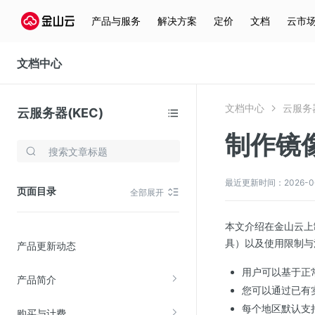
产品与服务
解决方案
定价
文档
云市
文档中心
文档中心
云服务器
云服务器(KEC)
制作镜
存储与云分发
文件存储KPFS
最近更新时间：2026-06-1
页面目录
全部展开
CDN
对象存储(KS3)
本文介绍在金山云上
具）以及使用限制与
产品更新动态
云硬盘(EBS)
文件存储KFS
用户可以基于正
产品简介
您可以通过已有
全站加速
每个地区默认支
购买与计费
在线迁移服务