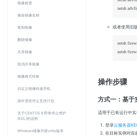
镜像检查
Web应用防火墙(WAF)
netsh advfi
密钥管理服务
修改镜像名称
SSL证书管理
或者使用旧
复制镜像
云安全中心
删除镜像
netsh firew
应急响应
共享镜像
netsh firew
合规性
取消共享镜像
资质认证
镜像格式转换
操作步骤
欧盟数据保护条例（GDPR）
自定义镜像快速开机
方式一：基于
操作系统停止支持计划
适用于已有运行中实
关于CENTOS 8 即将停止维护
(EOL)的说明
登录
云服务器KE
Windows镜像升级virtio版本
在目标实例对应的