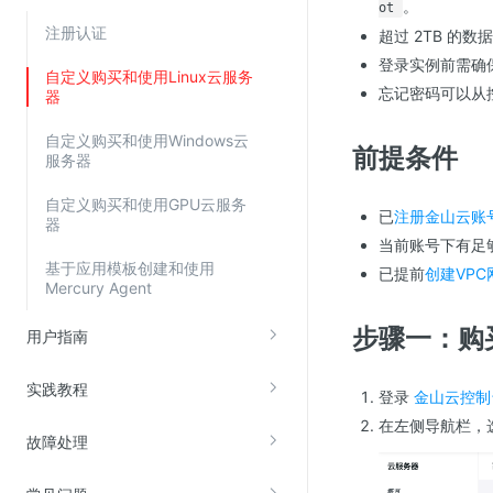
。
ot
云直播(KLS)
注册认证
超过 2TB 的
登录实例前需确
云转码(KET)
自定义购买和使用Linux云服务
忘记密码可以从
器
边缘节点计算
自定义购买和使用Windows云
前提条件
云安全
服务器
金山云云防火墙
自定义购买和使用GPU云服务
已
注册金山云账
器
大模型应用防火墙
当前账号下有足
基于应用模板创建和使用
渗透测试
已提前
创建VPC
Mercury Agent
云堡垒机
步骤一：购买
用户指南
高防IP(KAD)
DDoS原生高防
实践教程
登录
金山云控制
主机安全
在左侧导航栏，
故障处理
Web应用防火墙(WAF)
密钥管理服务