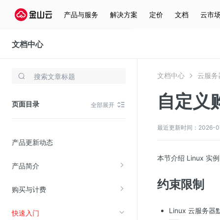
产品与服务
解决方案
定价
文档
云市
文档中心
云服务器(KEC)
文档中心
云服务器
存储与云分发
自定义购
文件存储KPFS
页面目录
全部展开
CDN
对象存储(KS3)
最近更新时间：2026-07-2
产品更新动态
云硬盘(EBS)
本节介绍 Linux
文件存储KFS
产品简介
全站加速
约束限制
购买与计费
在线迁移服务
Linux 云服务
快速入门
视频云服务