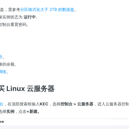
数据盘，需参考
分区格式化大于 2TB 的数据盘
。
保实例状态为
运行中
。
控制台重置密码。
号
。
够的余额。
网络
。
 Linux 云服务器
台
，在顶部搜索框输入
KEC
，选择
控制台 > 云服务器
，进入云服务器控
选择
实例
，点击
+新建。