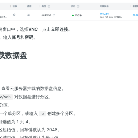
例窗口中，选择
VNC
，点击
立即连接
。
面，输入
账号
和
密码
。
载数据盘
查看云服务器挂载的数据盘信息。
对数据盘进行分区。
v/vdb
分区。
一个单分区，或输入
创建多个分区。
e
选值为 1 到 4。
起始值，回车键默认为 2048。
区结束值，回车键默认为最大值。