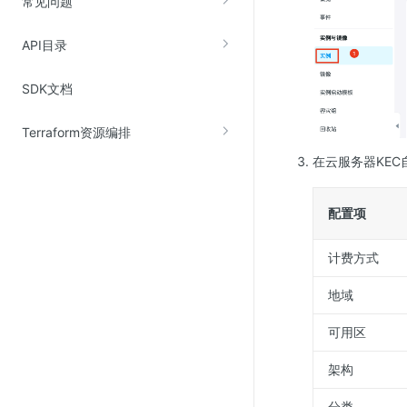
常见问题
SSL证书管理
API目录
云安全中心
应急响应
SDK文档
合规性
Terraform资源编排
资质认证
在云服务器KE
欧盟数据保护条例（GDPR）
配置项
计费方式
地域
可用区
架构
分类