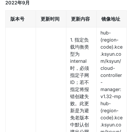
2022年9月
版本号
更新时间
更新内容
镜像地址
hub-
1. 指定负
{region-
载均衡类
code}.kce
型为
.ksyun.co
internal
m/ksyun/
时，必须
cloud-
指定子网
controller
ID；若不
-
指定将报
manager:
错创建失
v1.32-mp
败。此更
hub-
新是为避
{region-
免老版本
code}.kce
中默认创
.ksyun.co
建出公网
m/ksyun/