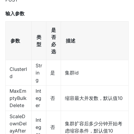
输入参数
是
类
否
参数
描述
型
必
选
Str
ClusterI
in
是
集群id
d
g
MaxEm
Int
ptyBulk
eg
否
缩容最大并发数，默认值10
Delete
er
ScaleD
Int
ownDel
集群扩容后多少分钟开始考
eg
否
ayAfter
虑缩容条件，默认值10