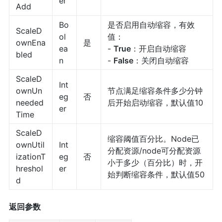
er
Add
Bo
是否启用自动缩容，有效
ScaleD
ol
值：
ownEna
是
ea
-
True
：开启自动缩容
bled
n
-
False
：关闭自动缩容
ScaleD
Int
ownUn
节点满足缩容条件多少分钟
eg
否
needed
后开始启动缩容，默认值10
er
Time
ScaleD
缩容阈值百分比。Node已
ownUtil
Int
分配资源/node可分配资源
izationT
eg
否
小于多少（百分比）时，开
hreshol
er
始判断缩容条件，默认值50
d
返回参数