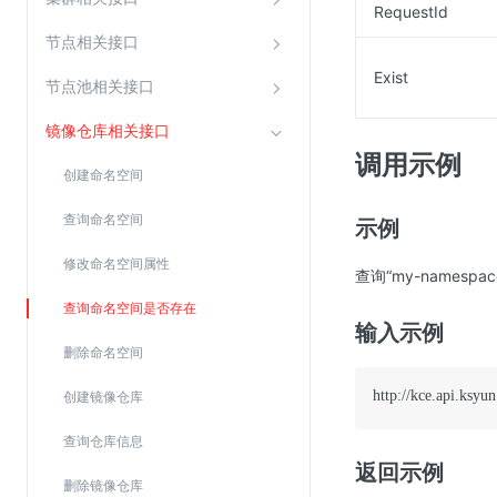
RequestId
SSL证书管理
节点相关接口
云安全中心
Exist
节点池相关接口
应急响应
镜像仓库相关接口
合规性
调用示例
创建命名空间
资质认证
查询命名空间
示例
欧盟数据保护条例（GDPR）
修改命名空间属性
查询“my-names
查询命名空间是否存在
输入示例
删除命名空间
创建镜像仓库
查询仓库信息
返回示例
删除镜像仓库