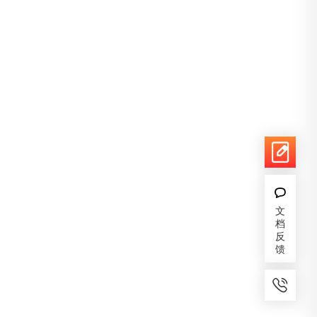
文
档
反
馈