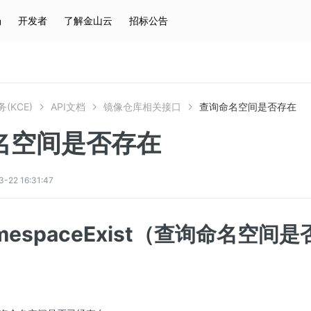
场
开发者
了解金山云
招标公告
热门搜索
云服务器
弹性IP
对象存储
IAM
(KCE)
API文档
镜像仓库相关接口
查询命名空间是否存在
名空间是否存在
2 16:31:47
amespaceExist（查询命名空间