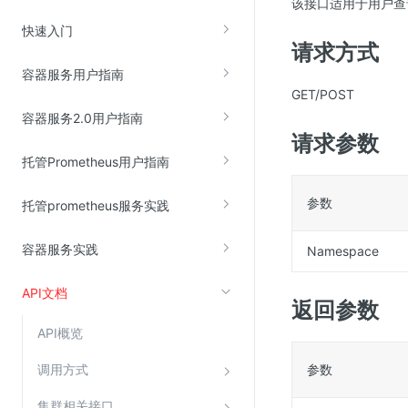
该接口适用于用户查
云直播(KLS)
快速入门
请求方式
云转码(KET)
容器服务用户指南
边缘节点计算
GET/POST
容器服务2.0用户指南
云安全
请求参数
托管Prometheus用户指南
金山云云防火墙
大模型应用防火墙
参数
托管prometheus服务实践
渗透测试
容器服务实践
Namespace
云堡垒机
高防IP(KAD)
API文档
返回参数
DDoS原生高防
API概览
主机安全
Web应用防火墙(WAF)
调用方式
参数
密钥管理服务
集群相关接口