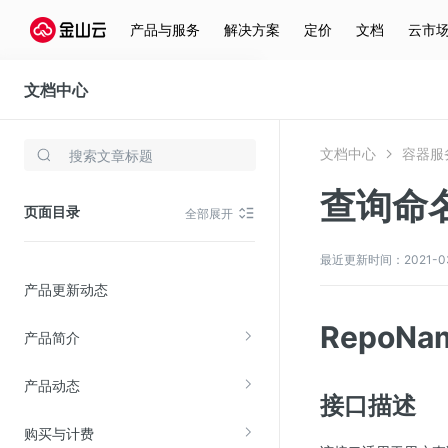
产品与服务
解决方案
定价
文档
云市
文档中心
容器服务(KCE)
文档中心
容器服务
存储与云分发
查询命
文件存储KPFS
页面目录
全部展开
CDN
对象存储(KS3)
最近更新时间：2021-03-2
产品更新动态
云硬盘(EBS)
文件存储KFS
RepoN
产品简介
全站加速
产品动态
在线迁移服务
接口描述
购买与计费
视频云服务