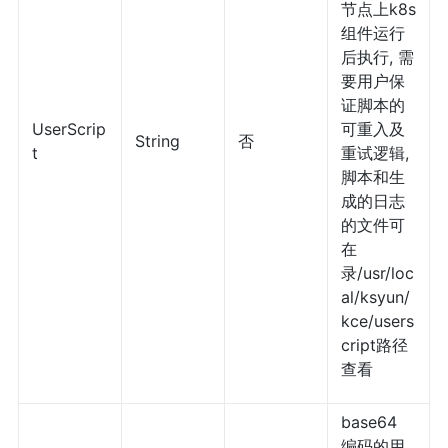
节点上k8s
组件运行
后执行, 需
要用户保
证脚本的
UserScrip
可重入及
String
否
t
重试逻辑,
脚本和生
成的日志
的文件可
在
录/usr/loc
al/ksyun/
kce/users
cript路径
查看
base64
编码的用