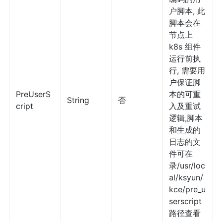
户脚本, 此
脚本会在
节点上
k8s 组件
运行前执
行, 需要用
户保证脚
PreUserS
本的可重
String
否
cript
入及重试
逻辑,脚本
和生成的
日志的文
件可在
录/usr/loc
al/ksyun/
kce/pre_u
serscript
路径查看