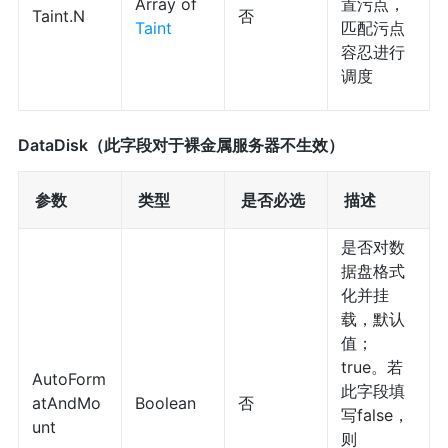
Array of
置污点，
Taint.N
否
Taint
匹配污点
容忍进行
调度
DataDisk（此字段对于裸金属服务器不生效）
参数
类型
是否必选
描述
是否对数
据盘格式
化并挂
载，默认
值；
true。若
AutoForm
此字段填
atAndMo
Boolean
否
写false，
unt
则