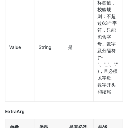
标签值，
校验规
则：不超
过63个字
符，只能
包含字
母、数字
Value
String
是
及分隔符
("-
"、"_"、"."
)，且必须
以字母、
数字开头
和结尾
ExtraArg
参数
类型
是否必选
描述