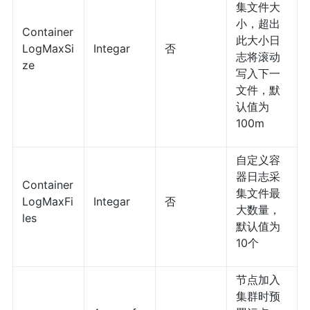
集文件大
小，超出
Container
此大小日
LogMaxSi
Integar
否
志将滚动
ze
写入下一
文件，默
认值为
100m
自定义容
器日志采
Container
集文件最
LogMaxFi
Integar
否
大数量，
les
默认值为
10个
节点加入
集群时预