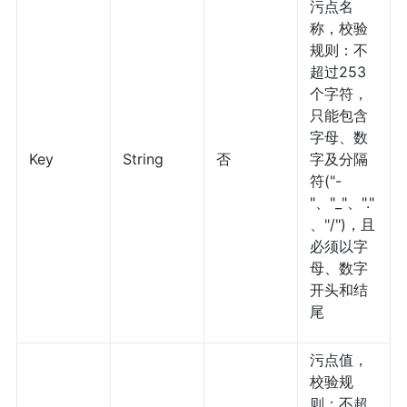
污点名
称，校验
规则：不
超过253
个字符，
只能包含
字母、数
Key
String
否
字及分隔
符("-
"、"_"、"."
、"/")，且
必须以字
母、数字
开头和结
尾
污点值，
校验规
则：不超