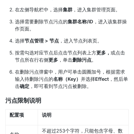
在左侧导航栏中，选择
集群
，进入集群管理页面。
选择需要删除节点污点的
集群名称/ID
，进入该集群操
作页面。
选择
节点管理 > 节点
，进入节点列表页。
按需勾选对应节点后点击节点列表上方
更多，
或点击
节点所在行右侧
更多
，单击
删除污点
。
在删除污点弹窗中，用户可单击圆圈加号，根据需求
输入待删除污点的
名称（Key）
并选择
Effect
，然后单
击
确定
，即可看到节点污点被删除。
污点限制说明
配置项
说明
不超过253个字符，只能包含字母、数