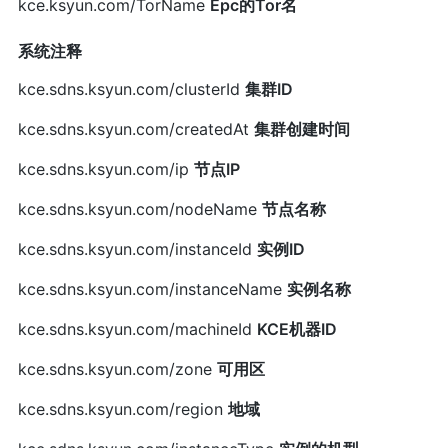
kce.ksyun.com/TorName
Epc的Tor名
系统注释
kce.sdns.ksyun.com/clusterId
集群ID
kce.sdns.ksyun.com/createdAt
集群创建时间
kce.sdns.ksyun.com/ip
节点IP
kce.sdns.ksyun.com/nodeName
节点名称
kce.sdns.ksyun.com/instanceId
实例ID
kce.sdns.ksyun.com/instanceName
实例名称
kce.sdns.ksyun.com/machineId
KCE机器ID
kce.sdns.ksyun.com/zone
可用区
kce.sdns.ksyun.com/region
地域