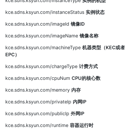
kce.sdns.ksyun.com/instanceType
实例的机型
kce.sdns.ksyun.com/instanceStatus
实例状态
kce.sdns.ksyun.com/imageId
镜像ID
kce.sdns.ksyun.com/imageName
镜像名称
kce.sdns.ksyun.com/machineType
机器类型（KEC或者
EPC）
kce.sdns.ksyun.com/chargeType
计费方式
kce.sdns.ksyun.com/cpuNum
CPU的核心数
kce.sdns.ksyun.com/memory
内存
kce.sdns.ksyun.com/privateIp
内网IP
kce.sdns.ksyun.com/publicIp
外网IP
kce.sdns.ksyun.com/runtime
容器运行时