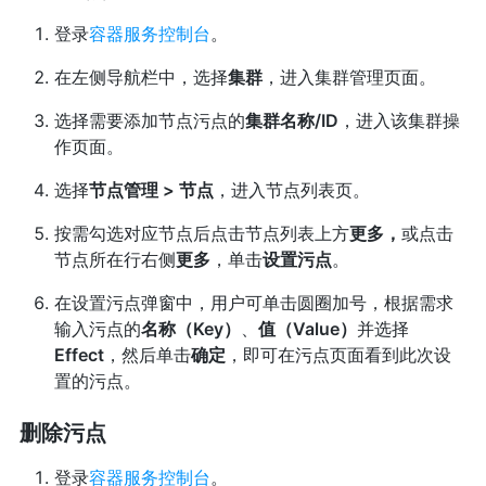
登录
容器服务控制台
。
在左侧导航栏中，选择
集群
，进入集群管理页面。
选择需要添加节点污点的
集群名称/ID
，进入该集群操
作页面。
选择
节点管理 > 节点
，进入节点列表页。
按需勾选对应节点后点击节点列表上方
更多，
或点击
节点所在行右侧
更多
，单击
设置污点
。
在设置污点弹窗中，用户可单击圆圈加号，根据需求
输入污点的
名称（Key）
、
值（Value）
并选择
Effect
，然后单击
确定
，即可在污点页面看到此次设
置的污点。
删除污点
登录
容器服务控制台
。