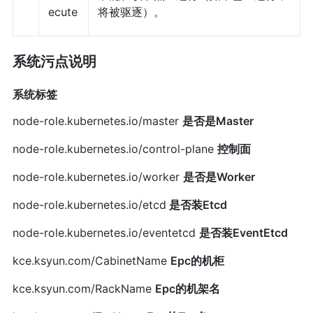
ecute
将被驱逐）。
系统污点说明
系统标签
node-role.kubernetes.io/master
是否是Master
node-role.kubernetes.io/control-plane
控制面
node-role.kubernetes.io/worker
是否是Worker
node-role.kubernetes.io/etcd
是否装Etcd
node-role.kubernetes.io/eventetcd
是否装EventEtcd
kce.ksyun.com/CabinetName
Epc的机柜
kce.ksyun.com/RackName
Epc的机架名