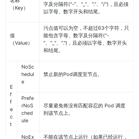
名称
字及分隔符("-"、"_"、"."、"/")，且必须
（Key）
以字母、数字开头和结尾。
污点值可以为空，不超过63个字符，只
值
能包含字母、数字及分隔符("-
（Value）
"、"_"、".")，且必须以字母、数字开头
和结尾。
NoSc
hedul
禁止新的Pod调度至节点。
e
E
f
Prefe
f
rNoS
尽量避免将没有匹配容忍的 Pod 调度
e
ched
到该节点上。
c
ule
t
NoEx
不能在该节点上运行（如果已经运行，