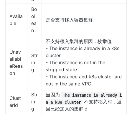
Bo
Availa
ol
是否支持移入容器集群
ble
ea
n
不支持移入集群的原因，枚举值：
- The instance is already in a k8s
Unav
Str
cluster
ailabl
in
- The instance is not in the
eReas
g
stopped state
on
- The instance and k8s cluster are
not in the same VPC
Str
当因为
The instance is already i
Clust
in
不支持移入时，返
n a k8s cluster
erId
g
回已经加入的集群id