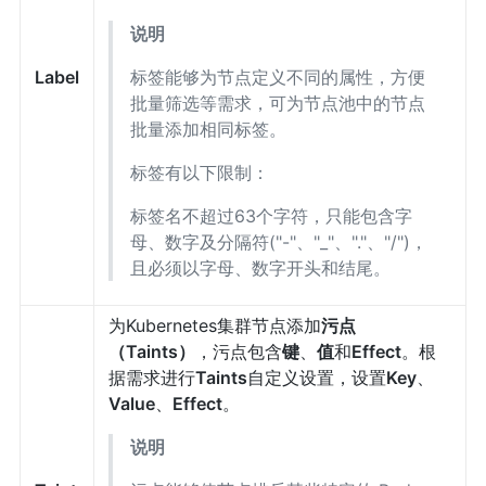
说明
Label
标签能够为节点定义不同的属性，方便
批量筛选等需求，可为节点池中的节点
批量添加相同标签。
标签有以下限制：
标签名不超过63个字符，只能包含字
母、数字及分隔符("-"、"_"、"."、"/")，
且必须以字母、数字开头和结尾。
为Kubernetes集群节点添加
污点
（Taints）
，污点包含
键
、
值
和
Effect
。根
据需求进行
Taints
自定义设置，设置
Key
、
Value
、
Effect
。
说明