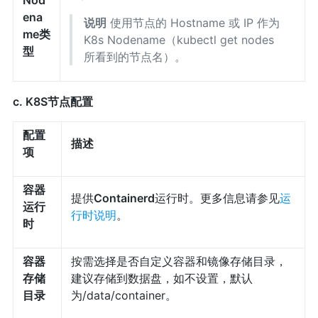
Nod
ena
说明
使用节点的 Hostname 或 IP 作为
me类
K8s Nodename（kubectl get nodes
型
所看到的节点名）。
c. K8S节点配置
配置
描述
项
容器
提供
Containerd
运行时。更多信息请参见
运
运行
行时说明
。
时
容器
按需选择是否自定义容器和镜像存储目录，
存储
建议存储到数据盘，如不设置，默认
目录
为/data/container。