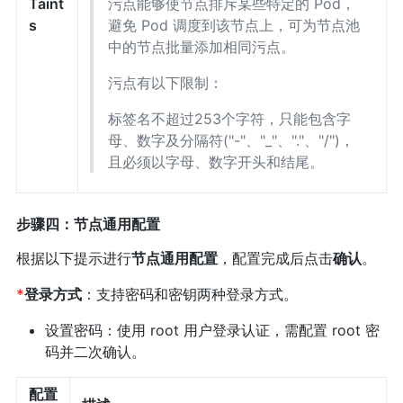
Taint
污点能够使节点排斥某些特定的 Pod，
s
避免 Pod 调度到该节点上，可为节点池
中的节点批量添加相同污点。
污点有以下限制：
标签名不超过253个字符，只能包含字
母、数字及分隔符("-"、"_"、"."、"/")，
且必须以字母、数字开头和结尾。
步骤四：节点通用配置
根据以下提示进行
节点通用配置
，配置完成后点击
确认
。
*
登录方式
：支持密码和密钥两种登录方式。
设置密码：使用 root 用户登录认证，需配置 root 密
码并二次确认。
配置