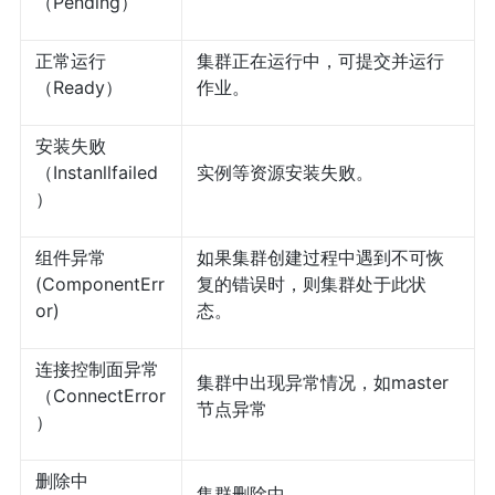
（Pending）
正常运行
集群正在运行中，可提交并运行
（Ready）
作业。
安装失败
（Instanllfailed
实例等资源安装失败。
）
组件异常
如果集群创建过程中遇到不可恢
(ComponentErr
复的错误时，则集群处于此状
or)
态。
连接控制面异常
集群中出现异常情况，如master
（ConnectError
节点异常
）
删除中
集群删除中。