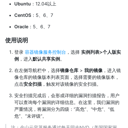
Ubuntu
：12.04以上
CentOS
：5、6、7
Oracle
：5、6、7
使用说明
登录
容器镜像服务控制台
，选择
实例列表>个人版实
例
，进入
默认共享实例
。
在左侧导航栏中，选择
镜像仓库
>
我的镜像
，进入镜
像仓库的镜像版本列表页面，选择需要的镜像版本，
点击
安全扫描
，触发对该镜像的安全扫描。
安全扫描完成后，会形成详细的漏洞扫描报告，用户
可以查询每个漏洞的详细信息。在这里，我们漏洞的
严重情况，将漏洞分为四级：“高危”、“中危”、“低
危”、“未评级”。
注：金山云容器服务通过每天同步NVD（美国国家漏