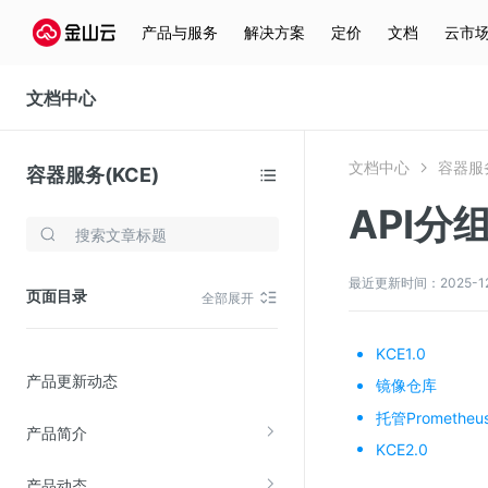
产品与服务
解决方案
定价
文档
云市
文档中心
文档中心
容器服务
容器服务(KCE)
API分
存储与云分发
文件存储KPFS
最近更新时间：2025-12-1
页面目录
全部展开
CDN
对象存储(KS3)
KCE1.0
产品更新动态
云硬盘(EBS)
镜像仓库
托管Prometheu
文件存储KFS
产品简介
KCE2.0
全站加速
产品动态
在线迁移服务