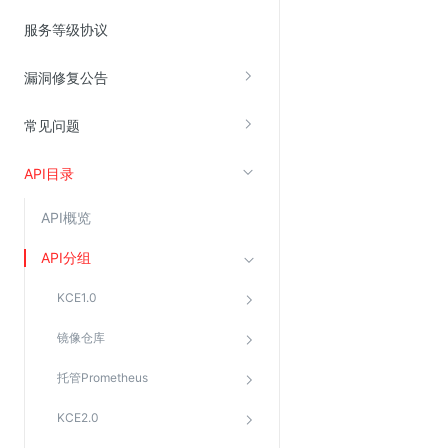
Web应用防火墙(WAF)
服务等级协议
密钥管理服务
漏洞修复公告
SSL证书管理
云安全中心
常见问题
应急响应
API目录
合规性
API概览
资质认证
API分组
欧盟数据保护条例（GDPR）
KCE1.0
镜像仓库
托管Prometheus
KCE2.0