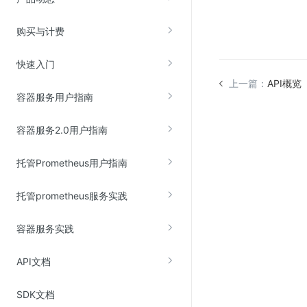
购买与计费
视频云服务
云直播(KLS)
快速入门
云转码(KET)
上一篇：
API概览
容器服务用户指南
边缘节点计算
容器服务2.0用户指南
云安全
托管Prometheus用户指南
金山云云防火墙
大模型应用防火墙
托管prometheus服务实践
渗透测试
容器服务实践
云堡垒机
高防IP(KAD)
API文档
DDoS原生高防
SDK文档
主机安全