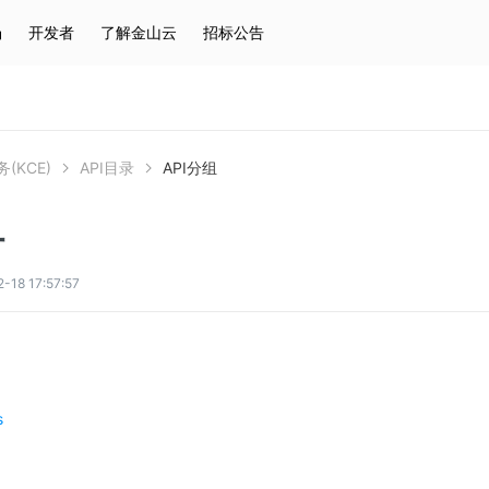
场
开发者
了解金山云
招标公告
热门搜索
云服务器
弹性IP
对象存储
IAM
(KCE)
API目录
API分组
组
8 17:57:57
s