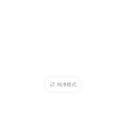
纯净模式
热门产品
账户管理
云服务器
管理控制台