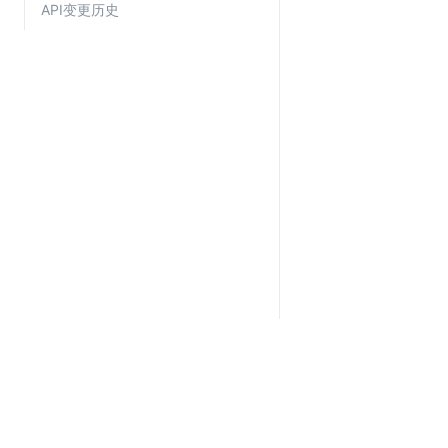
API变更历史
关于金山云
服务与支持
了解金山云
在线客服