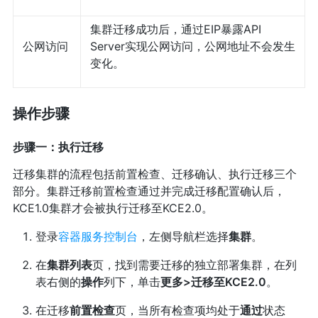
集群迁移成功后，通过EIP暴露API
公网访问
Server实现公网访问，公网地址不会发生
变化。
操作步骤
步骤一：执行迁移
迁移集群的流程包括前置检查、迁移确认、执行迁移三个
部分。集群迁移前置检查通过并完成迁移配置确认后，
KCE1.0集群才会被执行迁移至KCE2.0。
登录
容器服务控制台
，左侧导航栏选择
集群
。
在
集群列表
页，找到需要迁移的独立部署集群，在列
表右侧的
操作
列下，单击
更多>迁移至KCE2.0
。
在迁移
前置检查
页，当所有检查项均处于
通过
状态