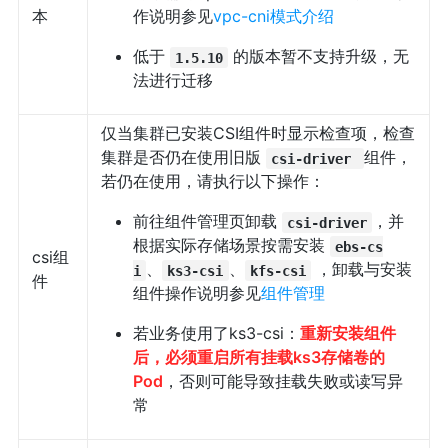
本
作说明参见
vpc-cni模式介绍
低于
的版本暂不支持升级，无
1.5.10
法进行迁移
仅当集群已安装CSI组件时显示检查项，检查
集群是否仍在使用旧版
组件，
csi-driver
若仍在使用，请执行以下操作：
前往组件管理页卸载
，并
csi-driver
根据实际存储场景按需安装
ebs-cs
csi组
、
、
，卸载与安装
i
ks3-csi
kfs-csi
件
组件操作说明参见
组件管理
若业务使用了ks3-csi：
重新安装组件
后，必须重启所有挂载ks3存储卷的
Pod
，否则可能导致挂载失败或读写异
常