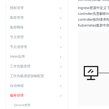
云直播(KLS)
授权管理
Ingress资源中定义
controller负责解
云转码(KET)
集群管理
controller收到
边缘节点计算
Kubernetes集群中
集群网络
云安全
节点管理
金山云云防火墙
节点池管理
大模型应用防火墙
Helm应用
渗透测试
工作负载管理
云堡垒机
高防IP(KAD)
工作负载调度策略配置
DDoS原生高防
自动伸缩
主机安全
服务管理
Web应用防火墙(WAF)
Service管理
密钥管理服务