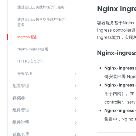
SSL证书管理
Nginx Ingr
通过金山云负载均衡访问服务
云安全中心
通过金山云独享型负载均衡访问
容器服务基于Nginx
服务
应急响应
Ingress contr
Ingress能力，
Ingress概述
合规性
Nginx-ingress使用
Nginx-ingr
资质认证
HTTPS安全访问
欧盟数据保护条例（GDPR）
Nginx-ingres
服务发现
键安装部署 Nginx
Nginx-ingress
配置管理
用于内网）。在 Ku
存储卷
controller、se
组件管理
Nginx-ingress-
集群中，Ngin
组件说明
镜像仓库