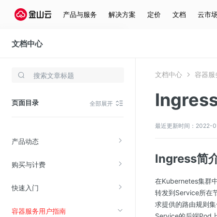
产品与服务
解决方案
定价
文档
云市
文档中心
容器服务(KCE)
文档中心
容器服务
存储与云分发
Ingre
产品更新动态
文件存储KPFS
页面目录
全部展开
CDN
产品简介
对象存储(KS3)
最近更新时间：2022-01-1
产品动态
云硬盘(EBS)
Ingress简
文件存储KFS
购买与计费
全站加速
在Kubernete
快速入门
在线迁移服务
转发到Service所
求提供的路由规则集
容器服务用户指南
视频云服务
Service的后端Pod