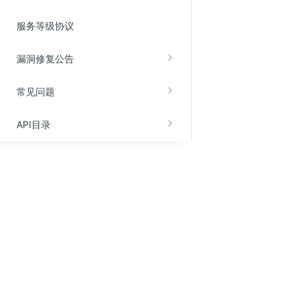
服务等级协议
漏洞修复公告
常见问题
API目录
关于金山云
服务与支持
了解金山云
在线客服
官网公告
注册认证
投资者关系
文档中心