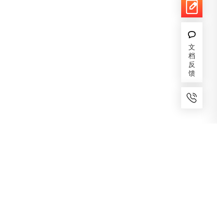
文
档
反
馈
7x24小时服务
免费备案
建议反馈
专家服务