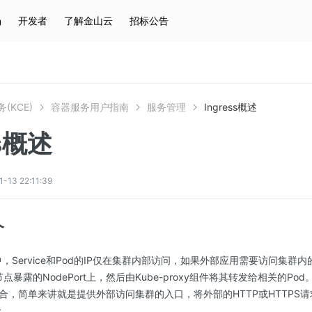
场
开发者
了解金山云
招标公告
热门搜索
云服务器
弹性IP
对象存储
IAM
(KCE)
容器服务用户指南
服务管理
Ingress概述
ss概述
3 22:11:39
介
s集群中，Service和Pod的IP仅在集群内部访问，如果外部应用需要访问集
在节点暴露的NodePort上，然后由Kube-proxy组件将其转发给相关的Pod
合，简单来讲就是提供外部访问集群的入口，将外部的HTTP或HTTPS
上。