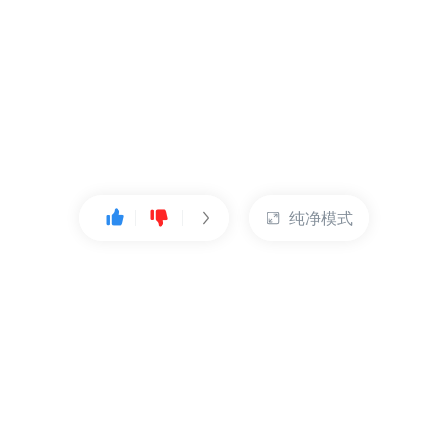
纯净模式
热门产品
账户管理
云服务器
管理控制台
数据库
账号管理
对象存储
实名认证