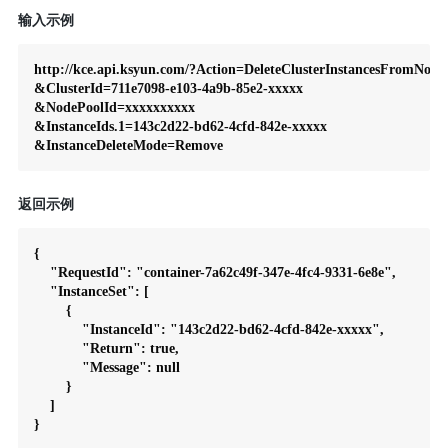
输入示例
http://kce.api.ksyun.com/?Action=DeleteClusterInstancesFromNode
&ClusterId=711e7098-e103-4a9b-85e2-xxxxx

&NodePoolId=xxxxxxxxxx

&InstanceIds.1=143c2d22-bd62-4cfd-842e-xxxxx

返回示例
{

    "RequestId": "container-7a62c49f-347e-4fc4-9331-6e8e",

    "InstanceSet": [

        {

            "InstanceId": "143c2d22-bd62-4cfd-842e-xxxxx",

            "Return": true,

            "Message": null

        }

    ]
