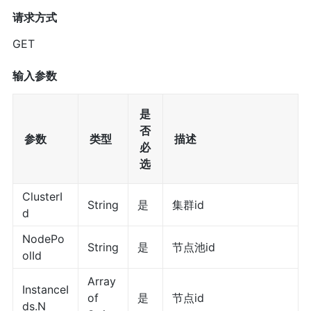
请求方式
GET
输入参数
是
否
参数
类型
描述
必
选
ClusterI
String
是
集群id
d
NodePo
String
是
节点池id
olId
Array
InstanceI
of
是
节点id
ds.N