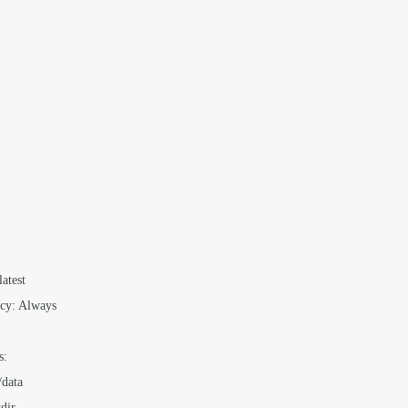
atest

icy: Always

:

data

dir
