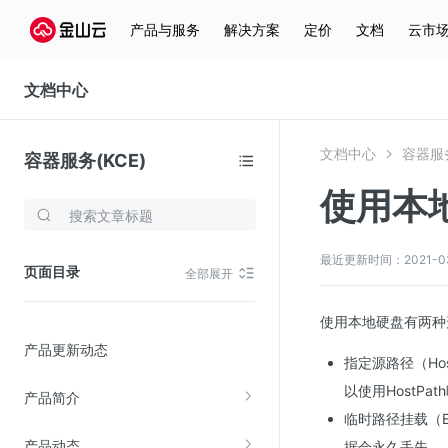
产品与服务
解决方案
定价
文档
云市
文档中心
文档中心
容器服务
容器服务(KCE)
使用本
存储与云分发
文件存储KPFS
最近更新时间：2021-03-0
页面目录
全部展开
CDN
对象存储(KS3)
使用本地硬盘有两种
产品更新动态
云硬盘(EBS)
指定源路径（Ho
文件存储KFS
以使用HostPath
产品简介
全站加速
临时路径挂载（E
产品动态
据会永久丢失。
在线迁移服务