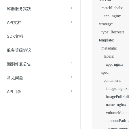
    matchLabels:

容器服务实践
      app: nginx

API文档
  strategy:

    type: Recreate

SDK文档
  template:

    metadata:

服务等级协议
      labels:

漏洞修复公告
        app: nginx

    spec:

常见问题
      containers:

      - image: nginx:l
API目录
        imagePullPol
        name: nginx

        volumeMounts
        - mountPath: /
          name: empty