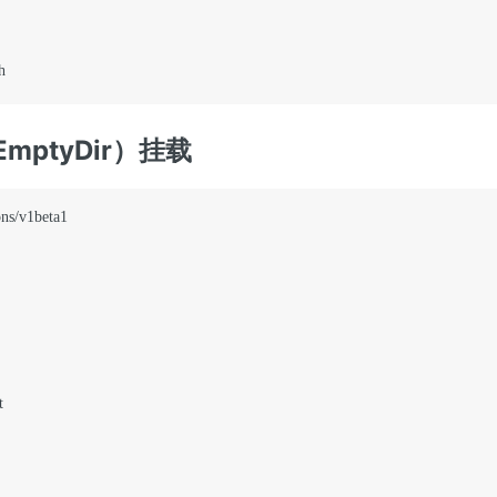
mptyDir）挂载
ns/v1beta1


