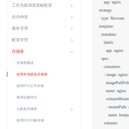
      app: nginx

Web应用防火墙(WAF)
工作负载调度策略配置
  strategy:

密钥管理服务
自动伸缩
    type: Recreate

SSL证书管理
  template:

服务管理
云安全中心
    metadata:

配置管理
应急响应
      labels:

        app: nginx

存储卷
合规性
    spec:

存储卷概述
资质认证
      containers:

使用本地硬盘存储卷
      - image: nginx:l
欧盟数据保护条例（GDPR）
        imagePullPol
使用KFS文件存储
        name: nginx

使用自建NFS
        volumeMounts
        - mountPath: /
云硬盘存储卷
          name: hostpa
使用KS3对象存储
      volumes:
