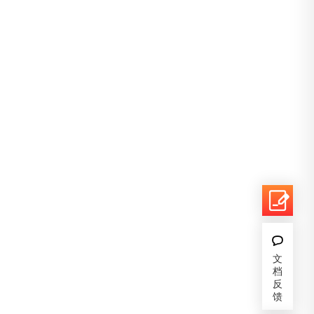
文
档
反
馈