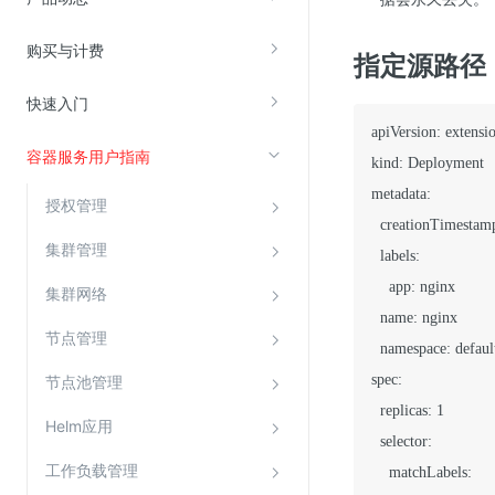
购买与计费
视频云服务
指定源路径（
云直播(KLS)
快速入门
云转码(KET)
apiVersion: extensio
容器服务用户指南
kind: Deployment

边缘节点计算
metadata:

授权管理
云安全
  creationTimestamp
集群管理
  labels:

金山云云防火墙
    app: nginx

集群网络
大模型应用防火墙
  name: nginx

渗透测试
节点管理
  namespace: default
云堡垒机
spec:

节点池管理
高防IP(KAD)
  replicas: 1

Helm应用
DDoS原生高防
  selector:

工作负载管理
    matchLabels:

主机安全