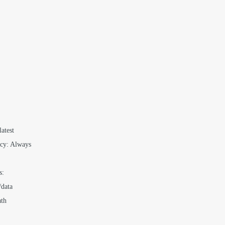
atest

icy: Always

:

data

th
