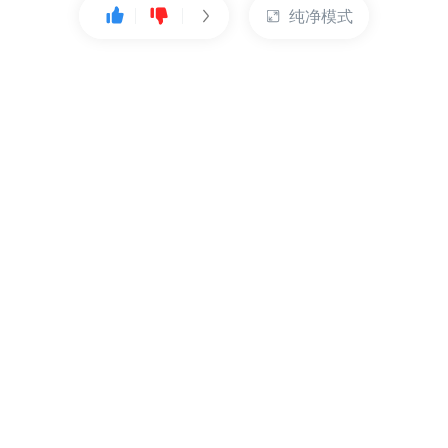
纯净模式
热门产品
账户管理
云服务器
管理控制台
数据库
账号管理
对象存储
实名认证
CDN
订单管理
弹性IP
资源目录
裸金属服务器
索取发票
充值付款
提交工单