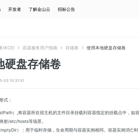
场
开发者
了解金山云
招标公告
热门搜索
云服务器
弹性IP
对象存储
IAM
(KCE)
容器服务用户指南
存储卷
使用本地硬盘存储卷
地硬盘存储卷
3 10:31:51
形式：
stPath）,将容器所在宿主机的文件目录挂载到容器指定的挂载点中，如容器需
映射/etc/hosts等场景。
mptyDir）：用于临时存储，生命周期与容器实例相同。容器实例消亡时，E