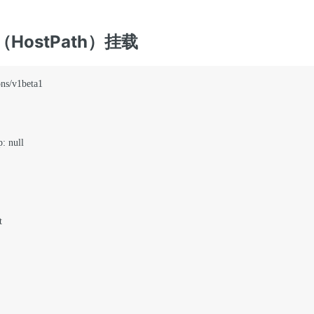
HostPath）挂载
ns/v1beta1

: null


