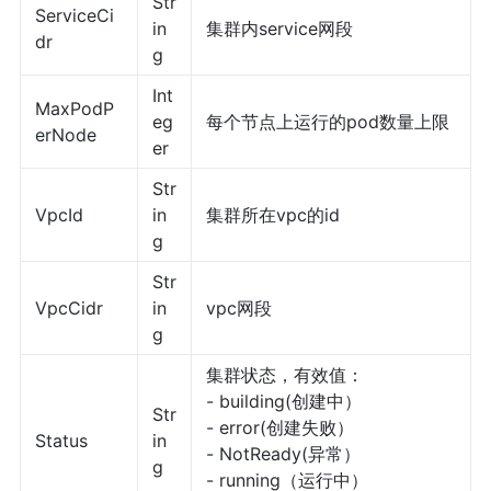
Str
ServiceCi
in
集群内service网段
dr
g
Int
MaxPodP
eg
每个节点上运行的pod数量上限
erNode
er
Str
VpcId
in
集群所在vpc的id
g
Str
VpcCidr
in
vpc网段
g
集群状态，有效值：
- building(创建中）
Str
- error(创建失败）
Status
in
- NotReady(异常）
g
- running（运行中）