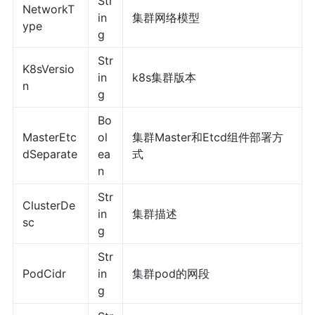
Str
NetworkT
in
集群网络模型
ype
g
Str
K8sVersio
in
k8s集群版本
n
g
Bo
MasterEtc
ol
集群Master和Etcd组件部署方
dSeparate
ea
式
n
Str
ClusterDe
in
集群描述
sc
g
Str
PodCidr
in
集群pod的网段
g