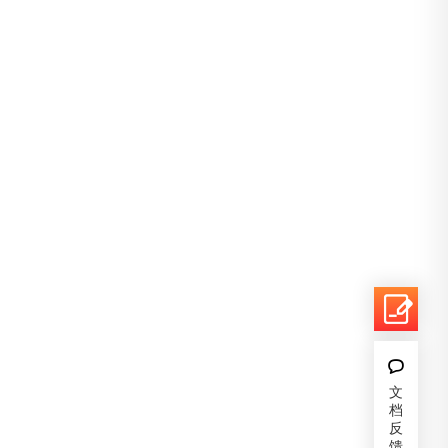
文
档
反
馈