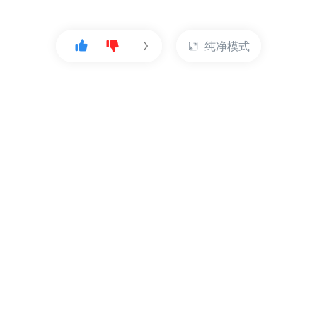
纯净模式
热门产品
账户管理
云服务器
管理控制台
数据库
账号管理
对象存储
实名认证
CDN
订单管理
弹性IP
资源目录
裸金属服务器
索取发票
充值付款