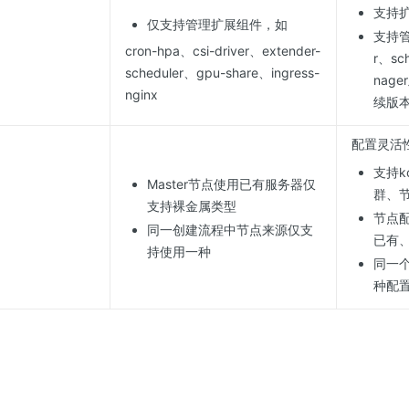
支持
仅支持管理扩展组件，如
支持管
cron-hpa、csi-driver、extender-
r、sch
scheduler、gpu-share、ingress-
nag
nginx
续版
配置灵活
支持k
Master节点使用已有服务器仅
群、
支持裸金属类型
节点
同一创建流程中节点来源仅支
已有
持使用一种
同一
种配