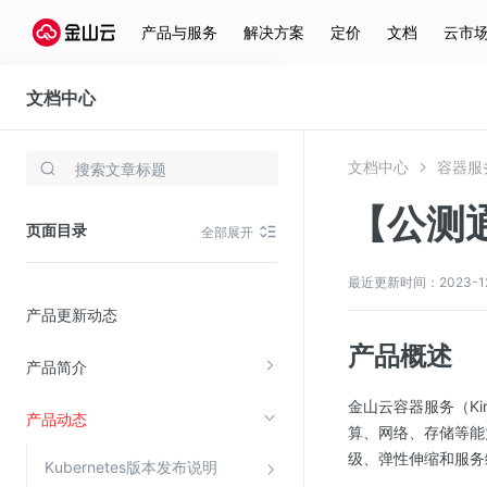
产品与服务
解决方案
定价
文档
云市
文档中心
容器服务(KCE)
文档中心
容器服务
存储与云分发
【公测
文件存储KPFS
页面目录
全部展开
CDN
对象存储(KS3)
最近更新时间：2023-12-2
产品更新动态
云硬盘(EBS)
产品概述
文件存储KFS
产品简介
全站加速
金山云容器服务（King
产品动态
在线迁移服务
算、网络、存储等能
级、弹性伸缩和服务
Kubernetes版本发布说明
视频云服务