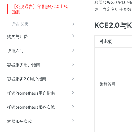
容器服务2.0在1.
【公测通告】容器服务2.0上线
云直播(KLS)
更、自定义组件参数
邀测
云转码(KET)
产品变更
KCE2.0与
边缘节点计算
购买与计费
对比项
云安全
快速入门
金山云云防火墙
大模型应用防火墙
容器服务用户指南
渗透测试
容器服务2.0用户指南
云堡垒机
集群管理
高防IP(KAD)
托管Prometheus用户指南
DDoS原生高防
托管prometheus服务实践
主机安全
Web应用防火墙(WAF)
容器服务实践
密钥管理服务