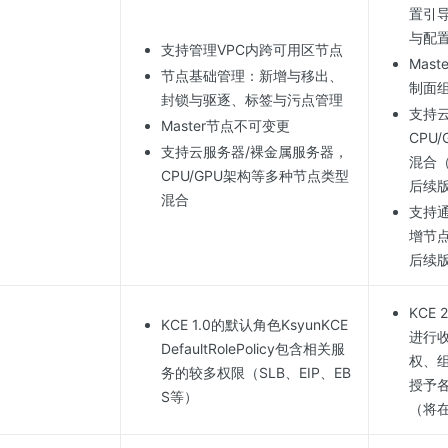
置引
与配
支持管理VPC内跨可用区节点
Mas
节点基础管理：新增与移出、
制面
封锁与驱逐、标签与污点管理
支持
Master节点不可变更
CPU
支持云服务器/裸金属服务器，
混合
CPU/GPU架构等多种节点类型
后续
混合
支持
增节
后续
KCE
KCE 1.0的默认角色KsyunKCE
进行
DefaultRolePolicy包含相关服
权、
务的较多权限（SLB、EIP、EB
授予
S等）
（将