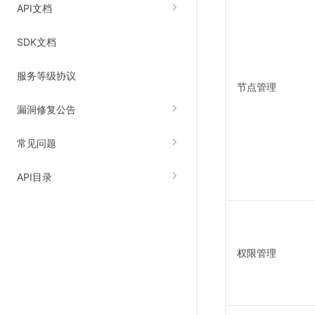
API文档
SSL证书管理
云安全中心
SDK文档
应急响应
服务等级协议
节点管理
合规性
漏洞修复公告
资质认证
常见问题
欧盟数据保护条例（GDPR）
API目录
权限管理