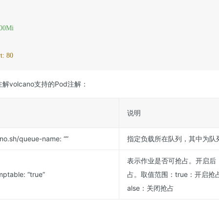
00Mi
t:
80
d注解volcano支持的Pod注解：
说明
ano.sh/queue-name: “
”
指定负载所在队列，其中
为队
表示作业是否可抢占。开启后
ptable: “true”
占。取值范围：true：开启
alse：关闭抢占