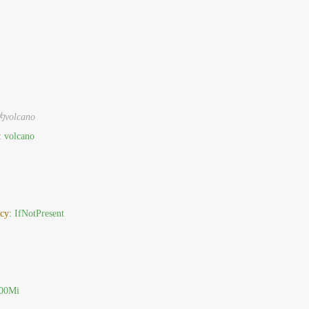
olcano
:
volcano
cy:
IfNotPresent
00Mi