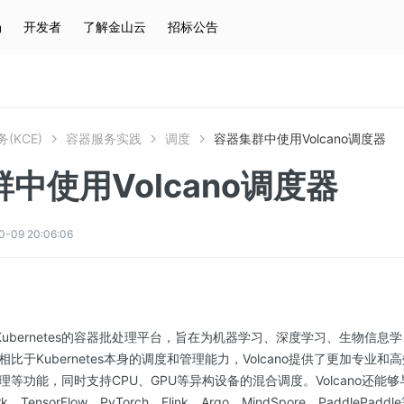
场
开发者
了解金山云
招标公告
热门搜索
云服务器
弹性IP
对象存储
IAM
(KCE)
容器服务实践
调度
容器集群中使用Volcano调度器
中使用Volcano调度器
09 20:06:06
基于Kubernetes的容器批处理平台，旨在为机器学习、深度学习、生物信
比于Kubernetes本身的调度和管理能力，Volcano提供了更加专业
等功能，同时支持CPU、GPU等异构设备的混合调度。Volcano还能
TensorFlow、PyTorch、Flink、Argo、MindSpore、Paddle