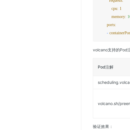
requests:
cpu:
1
memory:
1
ports:
-
containerPor
volcano支持的Po
Pod注解
scheduling.volc
volcano.sh/preem
验证效果：