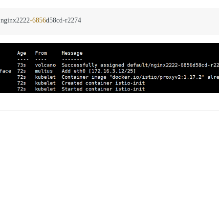
 nginx2222
-6856
d58cd
-