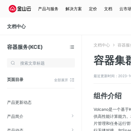
产品与服务
解决方案
定价
文档
云市
文档中心
文档中心
容器服务
容器服务(KCE)
容器集群
存储与云分发
文件存储KPFS
最近更新时间：2023-10-
页面目录
全部展开
CDN
对象存储(KS3)
组件介绍
产品更新动态
云硬盘(EBS)
Volcano是一个
文件存储KFS
产品简介
供高性能计算能力。相
全站加速
片管理和任务运行管理
产品动态
行无缝对接，如Spark、
在线迁移服务