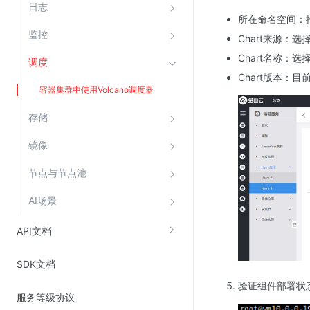
日志
Web应用防火墙(WAF)
所在命名空间：推荐选
密钥管理服务
监控
Chart来源：选择Ks
SSL证书管理
Chart名称：选择v
调度
Chart版本：目前提
云安全中心
容器集群中使用Volcano调度器
应急响应
存储
合规性
镜像
资质认证
节点与节点池
欧盟数据保护条例（GDPR）
AI场景
API文档
SDK文档
验证组件部署状态
服务等级协议