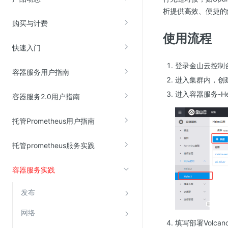
析提供高效、便捷的
购买与计费
视频云服务
使用流程
云直播(KLS)
快速入门
云转码(KET)
登录金山云控制
容器服务用户指南
边缘节点计算
进入集群内，创建
进入容器服务-Hel
容器服务2.0用户指南
云安全
托管Prometheus用户指南
金山云云防火墙
大模型应用防火墙
托管prometheus服务实践
渗透测试
容器服务实践
云堡垒机
高防IP(KAD)
发布
DDoS原生高防
网络
主机安全
填写部署Volcan