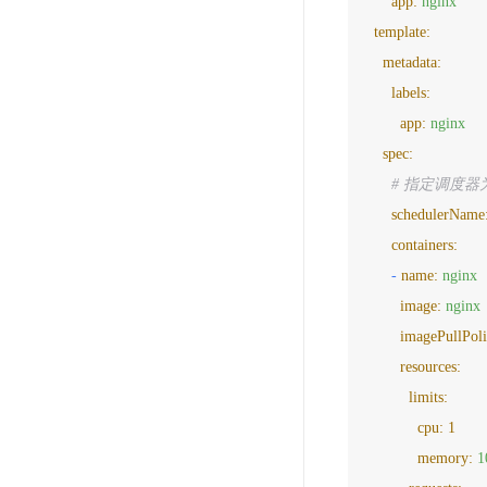
app:
nginx
template:
metadata:
labels:
app:
nginx
spec:
# 指定调度器为v
schedulerName
containers:
-
name:
nginx
image:
nginx
imagePullPoli
resources:
limits:
cpu:
1
memory:
1