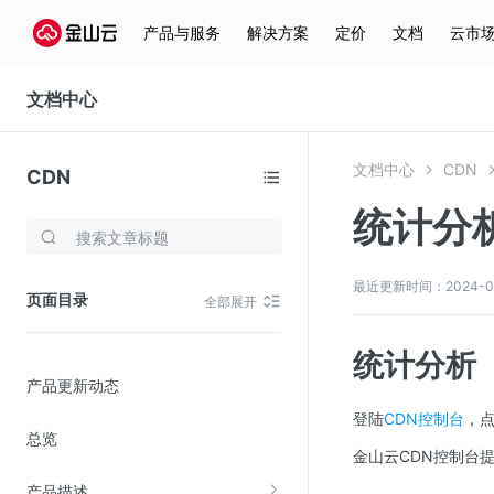
产品与服务
解决方案
定价
文档
云市
文档中心
文档中心
CDN
CDN
统计分
存储与云分发
文件存储KPFS
最近更新时间：2024-04-2
页面目录
全部展开
CDN
对象存储(KS3)
统计分析
产品更新动态
云硬盘(EBS)
登陆
CDN控制台
，
文件存储KFS
总览
金山云CDN控制台
全站加速
产品描述
在线迁移服务