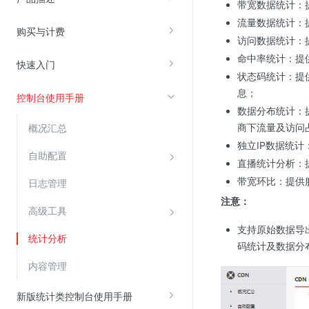
带宽数据统计：
流量数据统计：
购买与计费
视频云服务
访问数据统计：
命中率统计：提
云直播(KLS)
快速入门
状态码统计：提供
云转码(KET)
息；
控制台使用手册
边缘节点计算
数据分布统计：
商下流量及访问
概况汇总
云安全
独立IP数据统计
自助配置
直播统计分析：
金山云云防火墙
带宽环比：提供
日志管理
大模型应用防火墙
注意：
渗透测试
高级工具
支持原始数据导
云堡垒机
统计分析
码统计及数据分
高防IP(KAD)
内容管理
DDoS原生高防
新版统计类控制台使用手册
主机安全